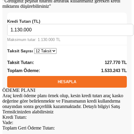
"Girdiğiniz peşinat tutarını artırarak kullanmanız gereken kredi
miktarını düşürebilirsiniz"
Kredi Tutarı (TL)
Maksimum tutar: 1.130.000 TL
Taksit Sayısı
Taksit Tutarı:
127.770 TL
Toplam Ödeme:
1.533.243 TL
ÖDEME PLANI
Araç kredi ödeme planı örnek olup, kesin kredi tutarı araç kasko
değerine göre belirlenmekte ve Finansmanın kredi kullandırma
onayından sonra geçerlilik kazanmaktadır. Detaylı bilgiyi Satış
Temsilcinizden alabilirsiniz
Kredi Tutarı
:
Vade
:
Toplam Geri Ödeme Tutarı
: