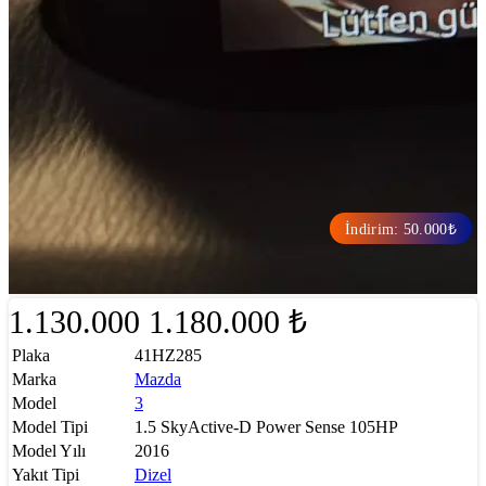
İndirim: 50.000₺
1.130.000
1.180.000 ₺
Plaka
41HZ285
Marka
Mazda
Model
3
Model Tipi
1.5 SkyActive-D Power Sense 105HP
Model Yılı
2016
Yakıt Tipi
Dizel