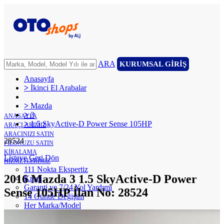
ARA
KURUMSAL GİRİŞ
Anasayfa
>
İkinci El Arabalar
>
Mazda
>
3
ANASAYFA
>
1.5 SkyActive-D Power Sense 105HP
ARAÇLARIMIZ
ARACINIZI SATIN
28524
FİLONUZU SATIN
KİRALAMA
Listeye Geri Dön
HİZMETLERİMİZ
111 Nokta Ekspertiz
2016 Mazda 3 1.5 SkyActive-D Power
Kredi
Garanti ve 7/24 Yol Yardımı
Sense 105HP İlan No: 28524
14 Günde Değişim
Her Marka/Model
Nakit Alım/Takas
Sigorta