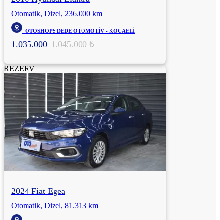
Otomatik, Dizel, 236.000 km
OTOSHOPS DEDE OTOMOTİV - KOCAELİ
1.035.000
1.045.000 ₺
REZERV
2024 Fiat Egea
Otomatik, Dizel, 81.313 km