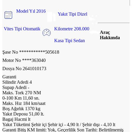
Model Yıl
2016
Yakıt Tipi
Dizel
Vites Tipi
Otomatik
Kilometre
208.000
Araç
Hakkında
Kasa Tipi
Sedan
Şase No
***********505618
Motor No
****363040
Dosya No
2641010173
Garanti
Silindir Adedi
4
Supap Adedi
-
Maks. Tork
270 NM
0-100 Km
11,60 sn.
Maks. Hız
184 km/saat
Boş Ağırlık
1370 kg
Yakıt Deposu
51,00 lt.
Bagaj Hacmi
lt
Yakıt Tüketimi Şehir içi
Şehir içi - 4,90 lt / Şehir dışı - 4,10 lt
Garanti Bitiş
KM limiti: Yok, Geçerlilik Son Tarihi: Belirtilmemiş