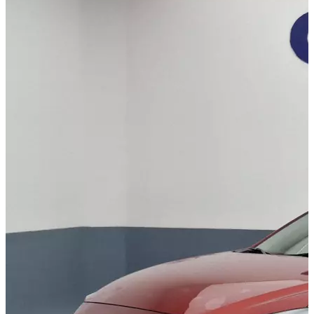
Görünüm Yenileme
Devir Tescil
Otoshops Mobil
HAKKIMIZDA
Biz Kimiz
Sıkça Sorulan Sorular
İletişim
Basın Odası
YETKİLİ SATICILAR
İLETİŞİM