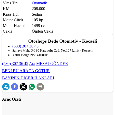
Vites Tipi
Otomatik
KM
208.000
Kasa Tipi
Sedan
Motor Gücü
105 hp
Motor Hacmi
1499 cc
Çekiş
Önden Çekiş
Otoshops Dede Otomotiv - Kocaeli
(530) 307 36 45
Sanayi Mah. D-130 Karayolu Cad. No:107 İzmit - Kocaeli
Yetki Belge No:
4100019
(530) 307 36 45
Ara
MESAJ GÖNDER
BENİ BU ARACA GÖTÜR
BAYİNİN DİĞER İLANLARI
Araç Özeti