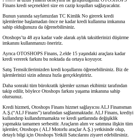
Finans kredi seçenekleri size en cazip koşulları sağlayacaktır.
Bunun yanında sayfamızdan TC Kimlik No girerek kredi
işlemlerine başlamadan önce ne kadar kredi kullanma imkanına
sahip olduğunuzu da öğrenebilirsiniz.
Otoshops’ta 48 aya kadar vade alarak aylık taksitlerinizi düşürme
imkanını kullanmanızı öneririz.
Ayrıca OTOSHOPS Finans, 2.elde 15 yaşındaki araçlara kadar
kredi vererek farkını bu noktada da ortaya koyuyor.
Satış Temsilcilerimizden kredi koşullarını öğrenebilirsiniz. Biz de
işlemlerinizi sizin adınıza hızla gerçekleştiririz.
Daha sonraki tüm bürokratik işlemler uzman ekibimiz tarafından
takip edilir, böylece Otoshops farkını yaşama imkanına sahip
olursunuz.
Kredi hizmeti, Otoshops Finans hizmet sağlayıcısı ALJ Finansman
A.Ş.(“ALJ Finans”) tarafından sağlanmaktadır. ALJ Finans, krediyi
kullandırıp kullandırmamakta ve kredi şartlarında değişiklik
yapmakta tamamen serbesttir. Araçların alım ve satımına ilişkin tüm
işlemler, Otoshops ( ALJ Motorlu araçlar A.Ş.) yetkisinde olup,
detaylı bilgi için Otoshops Yetkili Satıcılarını ziyaret edebilirsiniz.