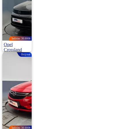
İndirim: 30.000₺
Opel
Crossland
Orijinal
1.2 Turbo Essential MT6 130HP
2022 | Manuel |
Benzin | 46.000
Km
1.100.000
1.130.000 ₺
İndirim: 30.000₺