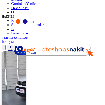
Görünüm Yenileme
Devir Tescil
Otoshops Mobil
HAKKIMIZDA
Biz Kimiz
Sıkça Sorulan Sorular
İletişim
Basın Odası
YETKİLİ SATICILAR
İLETİŞİM
Orijinal