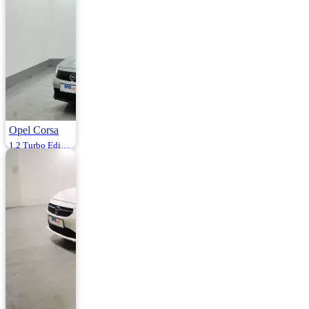
Opel Corsa
1.2 Turbo Edition 100HP
2025 | Otomatik |
Benzin | 11.000
Km
1.365.000