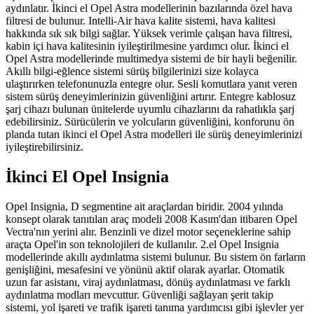
aydınlatır. İkinci el Opel Astra modellerinin bazılarında özel hava
filtresi de bulunur. Intelli-Air hava kalite sistemi, hava kalitesi
hakkında sık sık bilgi sağlar. Yüksek verimle çalışan hava filtresi,
kabin içi hava kalitesinin iyileştirilmesine yardımcı olur. İkinci el
Opel Astra modellerinde multimedya sistemi de bir hayli beğenilir.
Akıllı bilgi-eğlence sistemi sürüş bilgilerinizi size kolayca
ulaştırırken telefonunuzla entegre olur. Sesli komutlara yanıt veren
sistem sürüş deneyimlerinizin güvenliğini artırır. Entegre kablosuz
şarj cihazı bulunan ünitelerde uyumlu cihazlarını da rahatlıkla şarj
edebilirsiniz. Sürücülerin ve yolcuların güvenliğini, konforunu ön
planda tutan ikinci el Opel Astra modelleri ile sürüş deneyimlerinizi
iyileştirebilirsiniz.
İkinci El Opel Insignia
Opel Insignia, D segmentine ait araçlardan biridir. 2004 yılında
konsept olarak tanıtılan araç modeli 2008 Kasım'dan itibaren Opel
Vectra'nın yerini alır. Benzinli ve dizel motor seçeneklerine sahip
araçta Opel'in son teknolojileri de kullanılır. 2.el Opel Insignia
modellerinde akıllı aydınlatma sistemi bulunur. Bu sistem ön farların
genişliğini, mesafesini ve yönünü aktif olarak ayarlar. Otomatik
uzun far asistanı, viraj aydınlatması, dönüş aydınlatması ve farklı
aydınlatma modları mevcuttur. Güvenliği sağlayan şerit takip
sistemi, yol işareti ve trafik işareti tanıma yardımcısı gibi işlevler yer