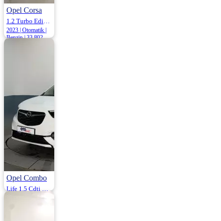
Opel Corsa
1.2 Turbo Edition 100HP
2023 | Otomatik |
Benzin | 33.802
Km
1.200.000
Opel Combo
Life 1.5 Cdti Edition 102HP
2021 | Manuel |
Dizel | 85.500 Km
1.059.000