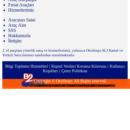
Fırsat Araçları
Hizmetlerimiz
Aracınızı Satın
Araç Alın
SSS
Hakkımızda
İletişim
2. el araçlara yönelik satış ve hizmetlerimiz, yalnızca Otoshops ALJ Kartal ve
Yetkili Satıcılarımız tarafından sunulmaktadır.
Bilgi Toplumu Hizmetleri
Kişisel Verileri Koruma Kılavuzu
Kullanıcı
Koşulları
Çerez Politikası
Copyright © OtoShops. All Rights reserved.
OTOSHOPS TURMOT OTOMOTİV - İSTANBUL ANADOLU
OTOSHOPS TURMOT OTOMOTİV - İSTANBUL ANADOLU
OTOSHOPS KUZEN MOTORLU ARAÇLAR - BALIKESİR
OTOSHOPS KUZEN MOTORLU ARAÇLAR - BALIKESİR
OTOSHOPS ALSA OTOMOTİV - İSTANBUL AVRUPA
OTOSHOPS ALSA OTOMOTİV - İSTANBUL AVRUPA
OTOSHOPS ERC SAMSUN OTOMOTİV - SAMSUN
OTOSHOPS ERC SAMSUN OTOMOTİV - SAMSUN
OTOSHOPS DEDE OTOMOTİV - KOCAELİ
OTOSHOPS DEDE OTOMOTİV - KOCAELİ
OTOSHOPS DEDE OTOMOTİV - KOCAELİ
OTOSHOPS DEDE OTOMOTİV - KOCAELİ
OTOSHOPS DEDE OTOMOTİV - KOCAELİ
OTOSHOPS DEDE OTOMOTİV - KOCAELİ
OTOSHOPS DEDE OTOMOTİV - KOCAELİ
ALJ KARTAL - İSTANBUL ANADOLU
ALJ KARTAL - İSTANBUL ANADOLU
ALJ KARTAL - İSTANBUL ANADOLU
ALJ KARTAL - İSTANBUL ANADOLU