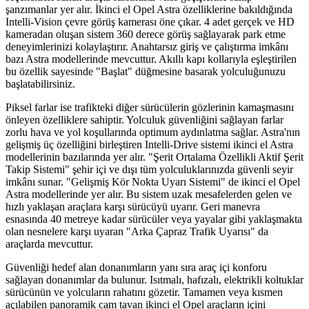
şanzımanlar yer alır. İkinci el Opel Astra özelliklerine bakıldığında
Intelli-Vision çevre görüş kamerası öne çıkar. 4 adet gerçek ve HD
kameradan oluşan sistem 360 derece görüş sağlayarak park etme
deneyimlerinizi kolaylaştırır. Anahtarsız giriş ve çalıştırma imkânı
bazı Astra modellerinde mevcuttur. Akıllı kapı kollarıyla eşleştirilen
bu özellik sayesinde "Başlat" düğmesine basarak yolculuğunuzu
başlatabilirsiniz.
Piksel farlar ise trafikteki diğer sürücülerin gözlerinin kamaşmasını
önleyen özelliklere sahiptir. Yolculuk güvenliğini sağlayan farlar
zorlu hava ve yol koşullarında optimum aydınlatma sağlar. Astra'nın
gelişmiş üç özelliğini birleştiren Intelli-Drive sistemi ikinci el Astra
modellerinin bazılarında yer alır. "Şerit Ortalama Özellikli Aktif Şerit
Takip Sistemi" şehir içi ve dışı tüm yolculuklarınızda güvenli seyir
imkânı sunar. "Gelişmiş Kör Nokta Uyarı Sistemi" de ikinci el Opel
Astra modellerinde yer alır. Bu sistem uzak mesafelerden gelen ve
hızlı yaklaşan araçlara karşı sürücüyü uyarır. Geri manevra
esnasında 40 metreye kadar sürücüler veya yayalar gibi yaklaşmakta
olan nesnelere karşı uyaran "Arka Çapraz Trafik Uyarısı" da
araçlarda mevcuttur.
Güvenliği hedef alan donanımların yanı sıra araç içi konforu
sağlayan donanımlar da bulunur. Isıtmalı, hafızalı, elektrikli koltuklar
sürücünün ve yolcuların rahatını gözetir. Tamamen veya kısmen
açılabilen panoramik cam tavan ikinci el Opel araçların içini