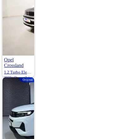
Opel
Crossland
1.2 Turbo Elegance AT6 130HP
2023 | Otomatik |
Orijinal
Benzin | 80.289
Km
1.345.000