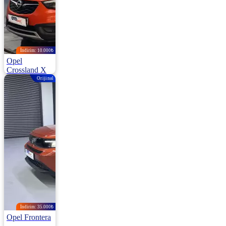
İndirim: 10.000₺
Opel
Crossland X
Orijinal
1.5 Cdti Start&Stop Excellence 120HP
2020 | Otomatik |
Dizel | 138.000
Km
1.340.000
1.350.000 ₺
İndirim: 35.000₺
Opel Frontera