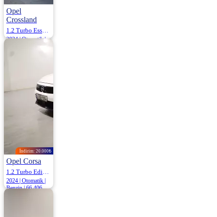
Opel
Crossland
1.2 Turbo Essential AT6 130HP
2024 | Otomatik |
Benzin | 6.050 Km
1.369.500
İndirim: 20.000₺
Opel Corsa
1.2 Turbo Edition 100HP
2024 | Otomatik |
Benzin | 66.406
Km
1.145.000
1.165.000 ₺