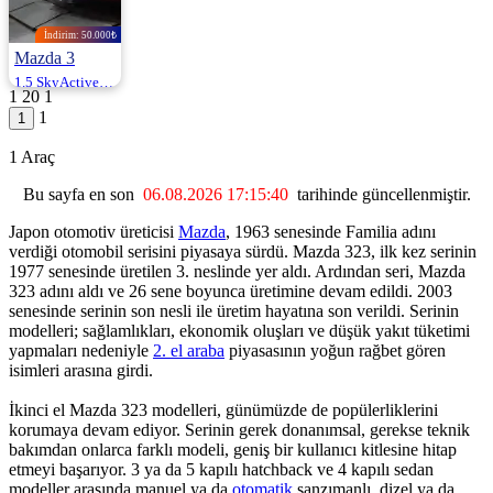
İndirim: 50.000₺
Mazda 3
1.5 SkyActive-D Power Sense 105HP
1
20
1
2016 | Otomatik |
1
Dizel | 208.000
Km
1.130.000
1 Araç
1.180.000 ₺
Bu sayfa en son
06.08.2026 17:15:40
tarihinde güncellenmiştir.
Japon otomotiv üreticisi
Mazda
, 1963 senesinde Familia adını
verdiği otomobil serisini piyasaya sürdü. Mazda 323, ilk kez serinin
1977 senesinde üretilen 3. neslinde yer aldı. Ardından seri, Mazda
323 adını aldı ve 26 sene boyunca üretimine devam edildi. 2003
senesinde serinin son nesli ile üretim hayatına son verildi. Serinin
modelleri; sağlamlıkları, ekonomik oluşları ve düşük yakıt tüketimi
yapmaları nedeniyle
2. el araba
piyasasının yoğun rağbet gören
isimleri arasına girdi.
İkinci el Mazda 323 modelleri, günümüzde de popülerliklerini
korumaya devam ediyor. Serinin gerek donanımsal, gerekse teknik
bakımdan onlarca farklı modeli, geniş bir kullanıcı kitlesine hitap
etmeyi başarıyor. 3 ya da 5 kapılı hatchback ve 4 kapılı sedan
modeller arasında manuel ya da
otomatik
şanzımanlı, dizel ya da