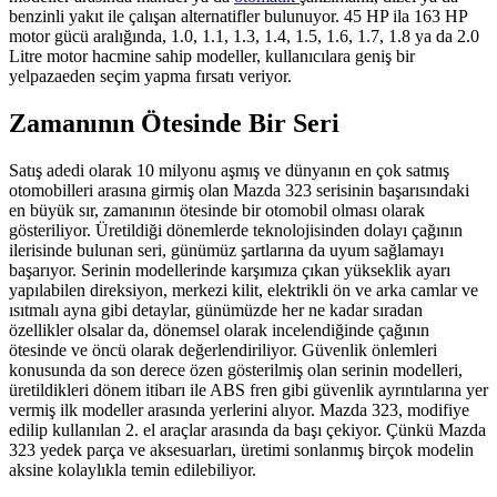
benzinli yakıt ile çalışan alternatifler bulunuyor. 45 HP ila 163 HP
motor gücü aralığında, 1.0, 1.1, 1.3, 1.4, 1.5, 1.6, 1.7, 1.8 ya da 2.0
Litre motor hacmine sahip modeller, kullanıcılara geniş bir
yelpazaeden seçim yapma fırsatı veriyor.
Zamanının Ötesinde Bir Seri
Satış adedi olarak 10 milyonu aşmış ve dünyanın en çok satmış
otomobilleri arasına girmiş olan Mazda 323 serisinin başarısındaki
en büyük sır, zamanının ötesinde bir otomobil olması olarak
gösteriliyor. Üretildiği dönemlerde teknolojisinden dolayı çağının
ilerisinde bulunan seri, günümüz şartlarına da uyum sağlamayı
başarıyor. Serinin modellerinde karşımıza çıkan yükseklik ayarı
yapılabilen direksiyon, merkezi kilit, elektrikli ön ve arka camlar ve
ısıtmalı ayna gibi detaylar, günümüzde her ne kadar sıradan
özellikler olsalar da, dönemsel olarak incelendiğinde çağının
ötesinde ve öncü olarak değerlendiriliyor. Güvenlik önlemleri
konusunda da son derece özen gösterilmiş olan serinin modelleri,
üretildikleri dönem itibarı ile ABS fren gibi güvenlik ayrıntılarına yer
vermiş ilk modeller arasında yerlerini alıyor. Mazda 323, modifiye
edilip kullanılan 2. el araçlar arasında da başı çekiyor. Çünkü Mazda
323 yedek parça ve aksesuarları, üretimi sonlanmış birçok modelin
aksine kolaylıkla temin edilebiliyor.