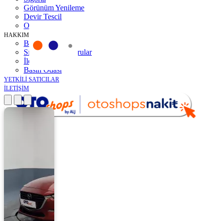
Görünüm Yenileme
Devir Tescil
Otoshops Mobil
HAKKIMIZDA
Biz Kimiz
Sıkça Sorulan Sorular
İletişim
Basın Odası
YETKİLİ SATICILAR
İLETİŞİM