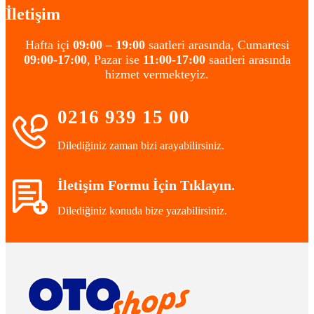
İletişim
Hafta içi
09:00 – 19:00
saatleri arasında, Cumartesi
09:00-17:00
, Pazar ise
11:00-17:00
saatleri arasında
hizmet vermekteyiz.
0216 939 15 00
Dilediğiniz zaman bizi arayabilirsiniz.
İletişim Formu İçin Tıklayın.
Dilediğiniz konuda bize yazabilirsiniz.