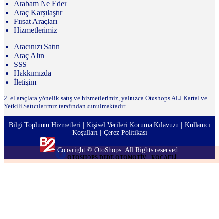
Arabam Ne Eder
Araç Karşılaştır
Fırsat Araçları
Hizmetlerimiz
Aracınızı Satın
Araç Alın
SSS
Hakkımızda
İletişim
2. el araçlara yönelik satış ve hizmetlerimiz, yalnızca Otoshops ALJ Kartal ve
Yetkili Satıcılarımız tarafından sunulmaktadır.
Bilgi Toplumu Hizmetleri
Kişisel Verileri Koruma Kılavuzu
Kullanıcı
Koşulları
Çerez Politikası
Copyright © OtoShops. All Rights reserved.
OTOSHOPS DEDE OTOMOTİV - KOCAELİ