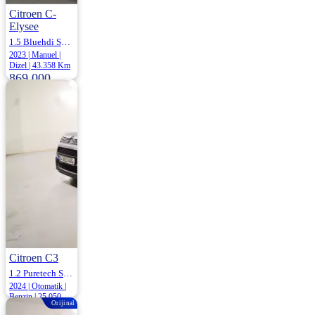
Citroen C-
Elysee
1.5 Bluehdi S&S Feel 100HP
2023 | Manuel |
Dizel | 43.358 Km
869.000
Citroen C3
1.2 Puretech S&S Shine Eat6 110HP
2024 | Otomatik |
Benzin | 25.050
Orijinal
Km