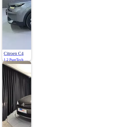
Citroen C4
1.2 PureTech Max 130HP
2025 | Otomatik |
Benzin | 8.500 Km
1.675.000