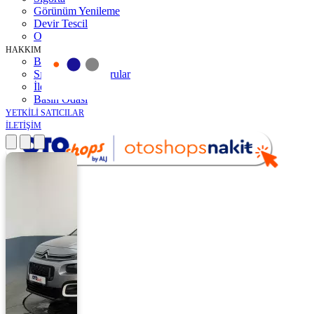
Görünüm Yenileme
Devir Tescil
Otoshops Mobil
HAKKIMIZDA
Biz Kimiz
Sıkça Sorulan Sorular
İletişim
Basın Odası
YETKİLİ SATICILAR
İLETİŞİM