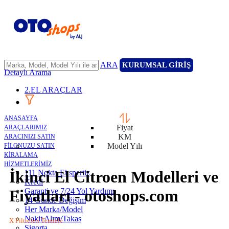
ARA
KURUMSAL GİRİŞ
Detaylı Arama
2.EL ARAÇLAR
ANASAYFA
Fiyat
ARAÇLARIMIZ
KM
ARACINIZI SATIN
Model Yılı
FİLONUZU SATIN
KİRALAMA
HİZMETLERİMİZ
İkinci El Citroen Modelleri ve
111 Nokta Ekspertiz
Kredi
Garanti ve 7/24 Yol Yardımı
Fiyatları - otoshops.com
14 Günde Değişim
Her Marka/Model
Nakit Alım/Takas
X Filtreleri Temizle
Sigorta