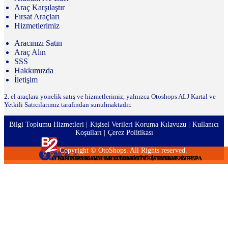
Araç Karşılaştır
Fırsat Araçları
Hizmetlerimiz
Aracınızı Satın
Araç Alın
SSS
Hakkımızda
İletişim
2. el araçlara yönelik satış ve hizmetlerimiz, yalnızca Otoshops ALJ Kartal ve
Yetkili Satıcılarımız tarafından sunulmaktadır.
Bilgi Toplumu Hizmetleri
Kişisel Verileri Koruma Kılavuzu
Kullanıcı
Koşulları
Çerez Politikası
Copyright © OtoShops. All Rights reserved.
OTOSHOPS KAYALAR OTOMOTİV - İSTANBUL AVRUPA
OTOSHOPS KAYALAR OTOMOTİV - İSTANBUL AVRUPA
OTOSHOPS KAYALAR OTOMOTİV - İSTANBUL AVRUPA
OTOSHOPS KUZEN MOTORLU ARAÇLAR - BALIKESİR
OTOSHOPS ALSA OTOMOTİV - İSTANBUL AVRUPA
OTOSHOPS DEDE OTOMOTİV - KOCAELİ
OTOSHOPS DEDE OTOMOTİV - KOCAELİ
OTOSHOPS DEDE OTOMOTİV - KOCAELİ
OTOSHOPS DEDE OTOMOTİV - KOCAELİ
OTOSHOPS DEDE OTOMOTİV - KOCAELİ
OTOSHOPS DEDE OTOMOTİV - KOCAELİ
ALJ KARTAL - İSTANBUL ANADOLU
ALJ KARTAL - İSTANBUL ANADOLU
ALJ KARTAL - İSTANBUL ANADOLU