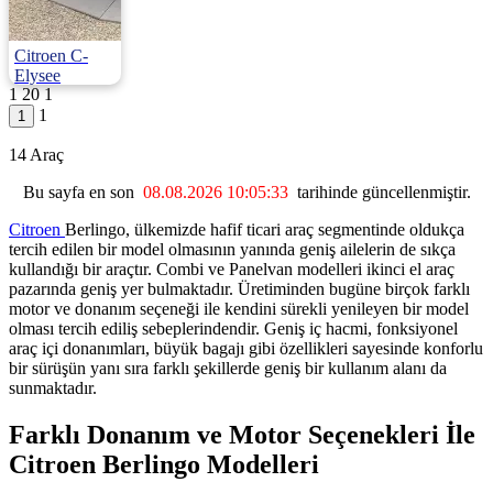
Citroen C-
Elysee
1
20
1
1.5 Bluehdi S&S Feel 100HP
1
2022 | Manuel |
Dizel | 76.750 Km
14 Araç
765.000
Bu sayfa en son
08.08.2026 10:05:33
tarihinde güncellenmiştir.
Citroen
Berlingo, ülkemizde hafif ticari araç segmentinde oldukça
tercih edilen bir model olmasının yanında geniş ailelerin de sıkça
kullandığı bir araçtır. Combi ve Panelvan modelleri ikinci el araç
pazarında geniş yer bulmaktadır. Üretiminden bugüne birçok farklı
motor ve donanım seçeneği ile kendini sürekli yenileyen bir model
olması tercih ediliş sebeplerindendir. Geniş iç hacmi, fonksiyonel
araç içi donanımları, büyük bagajı gibi özellikleri sayesinde konforlu
bir sürüşün yanı sıra farklı şekillerde geniş bir kullanım alanı da
sunmaktadır.
Farklı Donanım ve Motor Seçenekleri İle
Citroen Berlingo Modelleri