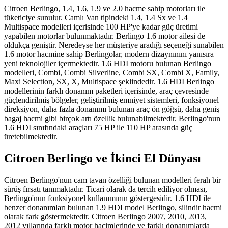
Citroen Berlingo, 1.4, 1.6, 1.9 ve 2.0 hacme sahip motorları ile
tüketiciye sunulur. Camlı Van tipindeki 1.4, 1.4 Sx ve 1.4
Multispace modelleri içerisinde 100 HP'ye kadar güç üretimi
yapabilen motorlar bulunmaktadır. Berlingo 1.6 motor ailesi de
oldukça geniştir. Neredeyse her müşteriye aradığı seçeneği sunabilen
1.6 motor hacmine sahip Berlingolar, modern dizaynınını yanısıra
yeni teknolojiler içermektedir. 1.6 HDI motoru bulunan Berlingo
modelleri, Combi, Combi Silverline, Combi SX, Combi X, Family,
Maxi Selection, SX, X, Multispace şeklindedir. 1.6 HDI Berlingo
modellerinin farklı donanım paketleri içerisinde, araç çevresinde
güçlendirilmiş bölgeler, geliştirilmiş emniyet sistemleri, fonksiyonel
direksiyon, daha fazla donanımı bulunan araç ön göğsü, daha geniş
bagaj hacmi gibi birçok artı özellik bulunabilmektedir. Berlingo'nun
1.6 HDI sınıfındaki araçları 75 HP ile 110 HP arasında güç
üretebilmektedir.
Citroen Berlingo ve İkinci El Dünyası
Citroen Berlingo'nun cam tavan özelliği bulunan modelleri ferah bir
sürüş fırsatı tanımaktadır. Ticari olarak da tercih ediliyor olması,
Berlingo'nun fonksiyonel kullanımının göstergesidir. 1.6 HDI ile
benzer donanımları bulunan 1.9 HDI model Berlingo, silindir hacmi
olarak fark göstermektedir. Citroen Berlingo 2007, 2010, 2013,
2012 yıllarında farklı motor hacimlerinde ve farklı donanımlarda