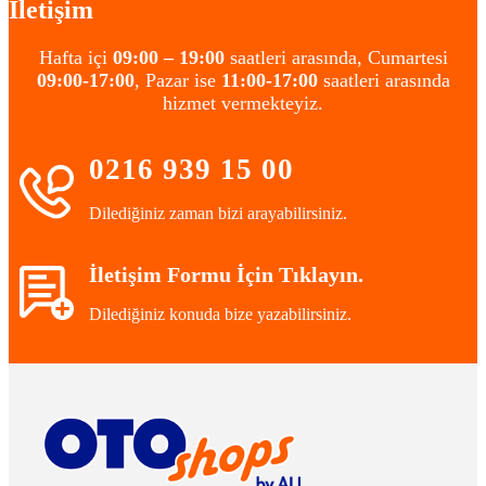
İletişim
Hafta içi
09:00 – 19:00
saatleri arasında, Cumartesi
09:00-17:00
, Pazar ise
11:00-17:00
saatleri arasında
hizmet vermekteyiz.
0216 939 15 00
Dilediğiniz zaman bizi arayabilirsiniz.
İletişim Formu İçin Tıklayın.
Dilediğiniz konuda bize yazabilirsiniz.