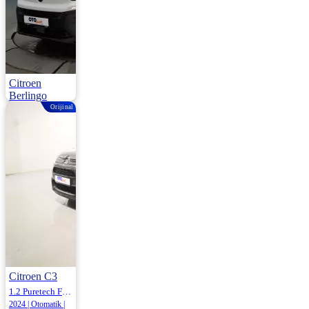
Citroen
Berlingo
Orijinal
1.5 Bluehdi Feel 100HP
2024 | Manuel |
Dizel | 56.000 Km
880.000
Citroen C3
1.2 Puretech Feel Bold Eat6 110HP
2024 | Otomatik |