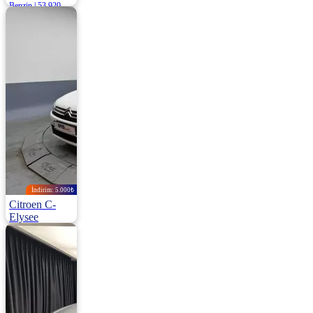
Benzin | 53.920
Km
1.185.000
İndirim: 5.000₺
Citroen C-
Elysee
1.5 Bluehdi S&S Feel 100HP
2022 | Manuel |
Dizel | 120.000
Km
925.000
930.000 ₺