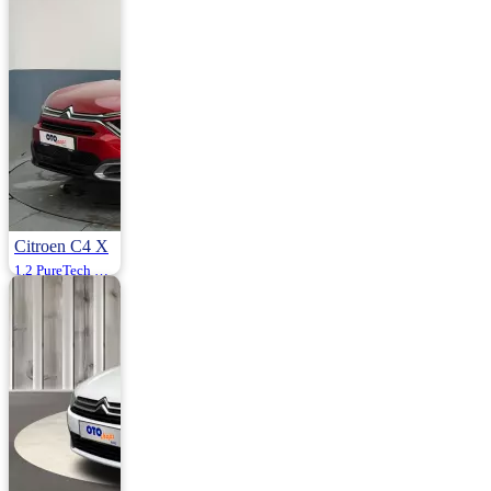
1.585.000
1.600.000 ₺
Citroen C4 X
1.2 PureTech Shine Eat8 130HP
2024 | Otomatik |
Benzin | 22.000
Km
1.419.000