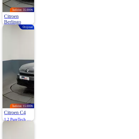
İndirim: 35.000₺
Citroen
Berlingo
Orijinal
1.5 Bluehdi Shine 130HP
2021 | Manuel |
Dizel | 139.000
Km
1.015.000
1.050.000 ₺
İndirim: 15.000₺
Citroen C4
1.2 PureTech Shine 130HP
2024 | Otomatik |
Benzin | 22.000
Km