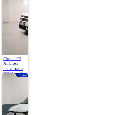
1.250.000
Citroen C5
AirCross
1.5 Bluehdi Start&Stop Feel Adventure Eat6 130HP
2020 | Otomatik |
Orijinal
Dizel | 22.925 Km
1.780.000