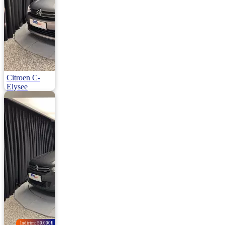
Citroen C-
Elysee
1.5 Bluehdi S&S Feel 100HP
2022 | Manuel |
Dizel | 135.000
Km
760.000
İndirim: 50.000₺