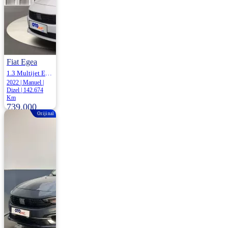
Fiat Egea
1.3 Multijet Easy 95HP
2022 | Manuel |
Dizel | 142.674
Km
739.000
Orijinal