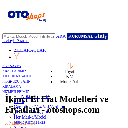
ARA
KURUMSAL GİRİŞ
Detaylı Arama
2.EL ARAÇLAR
ANASAYFA
Fiyat
ARAÇLARIMIZ
KM
ARACINIZI SATIN
Model Yılı
FİLONUZU SATIN
KİRALAMA
HİZMETLERİMİZ
İkinci El Fiat Modelleri ve
111 Nokta Ekspertiz
Kredi
Garanti ve 7/24 Yol Yardımı
Fiyatları - otoshops.com
14 Günde Değişim
Her Marka/Model
Nakit Alım/Takas
X Filtreleri Temizle
Sigorta