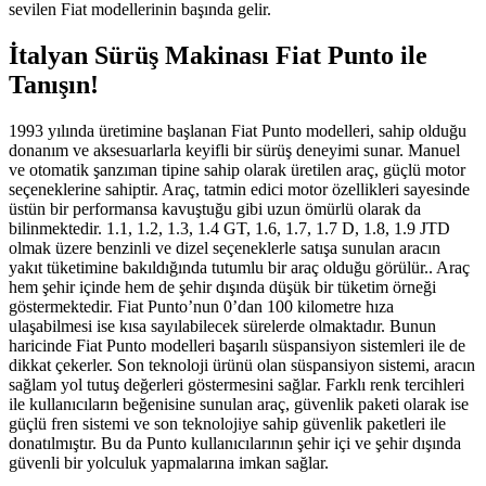
sevilen Fiat modellerinin başında gelir.
İtalyan Sürüş Makinası Fiat Punto ile
Tanışın!
1993 yılında üretimine başlanan Fiat Punto modelleri, sahip olduğu
donanım ve aksesuarlarla keyifli bir sürüş deneyimi sunar. Manuel
ve otomatik şanzıman tipine sahip olarak üretilen araç, güçlü motor
seçeneklerine sahiptir. Araç, tatmin edici motor özellikleri sayesinde
üstün bir performansa kavuştuğu gibi uzun ömürlü olarak da
bilinmektedir. 1.1, 1.2, 1.3, 1.4 GT, 1.6, 1.7, 1.7 D, 1.8, 1.9 JTD
olmak üzere benzinli ve dizel seçeneklerle satışa sunulan aracın
yakıt tüketimine bakıldığında tutumlu bir araç olduğu görülür.. Araç
hem şehir içinde hem de şehir dışında düşük bir tüketim örneği
göstermektedir. Fiat Punto’nun 0’dan 100 kilometre hıza
ulaşabilmesi ise kısa sayılabilecek sürelerde olmaktadır. Bunun
haricinde Fiat Punto modelleri başarılı süspansiyon sistemleri ile de
dikkat çekerler. Son teknoloji ürünü olan süspansiyon sistemi, aracın
sağlam yol tutuş değerleri göstermesini sağlar. Farklı renk tercihleri
ile kullanıcıların beğenisine sunulan araç, güvenlik paketi olarak ise
güçlü fren sistemi ve son teknolojiye sahip güvenlik paketleri ile
donatılmıştır. Bu da Punto kullanıcılarının şehir içi ve şehir dışında
güvenli bir yolculuk yapmalarına imkan sağlar.