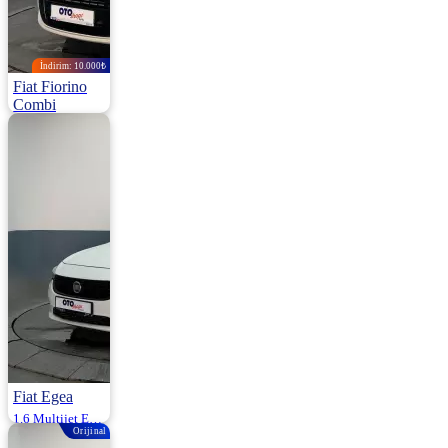
İndirim: 10.000₺
Fiat Fiorino
Combi
1.3 Multijet Emotion Esp 75HP
2015 | Manuel |
Dizel | 152.000
Km
570.000
580.000 ₺
Fiat Egea
1.6 Multijet Easy Dct 120HP
Orijinal
2020 | Otomatik |