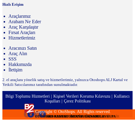
Hızlı Erişim
Araçlarımız
Arabam Ne Eder
Araç Karşılaştır
Fırsat Araçları
Hizmetlerimiz
Aracınızı Satın
Araç Alın
SSS
Hakkımızda
İletişim
2. el araçlara yönelik satış ve hizmetlerimiz, yalnızca Otoshops ALJ Kartal ve
Yetkili Satıcılarımız tarafından sunulmaktadır.
Bilgi Toplumu Hizmetleri
Kişisel Verileri Koruma Kılavuzu
Kullanıcı
Koşulları
Çerez Politikası
Copyright © OtoShops. All Rights reserved.
OTOSHOPS TURMOT OTOMOTİV - İSTANBUL ANADOLU
OTOSHOPS KUZEN MOTORLU ARAÇLAR - BALIKESİR
OTOSHOPS ALSA OTOMOTİV - İSTANBUL AVRUPA
OTOSHOPS DEDE OTOMOTİV - KOCAELİ
OTOSHOPS DEDE OTOMOTİV - KOCAELİ
OTOSHOPS DEDE OTOMOTİV - KOCAELİ
OTOSHOPS DEDE OTOMOTİV - KOCAELİ
OTOSHOPS DEDE OTOMOTİV - KOCAELİ
OTOSHOPS DEDE OTOMOTİV - KOCAELİ
OTOSHOPS DEDE OTOMOTİV - KOCAELİ
OTOSHOPS DEDE OTOMOTİV - KOCAELİ
OTOSHOPS DEDE OTOMOTİV - KOCAELİ
OTOSHOPS DEDE OTOMOTİV - KOCAELİ
OTOSHOPS DEDE OTOMOTİV - KOCAELİ
OTOSHOPS DEDE OTOMOTİV - KOCAELİ
ALJ KARTAL - İSTANBUL ANADOLU
ALJ KARTAL - İSTANBUL ANADOLU
ALJ KARTAL - İSTANBUL ANADOLU
ALJ KARTAL - İSTANBUL ANADOLU
ALJ KARTAL - İSTANBUL ANADOLU