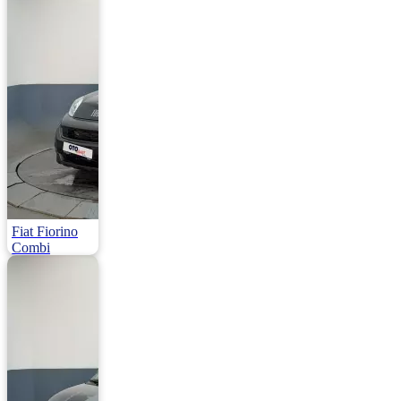
Dizel | 116.000
Km
959.000
Fiat Fiorino
Combi
1.3 Multijet Premio E6DF 95HP
2023 | Manuel |
Dizel | 69.000 Km
950.000