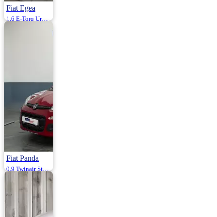
Fiat Egea
1.6 E-Torq Urban 110HP
2016 | Otomatik |
Benzin / LPG |
146.000 Km
950.000
Fiat Panda
0.9 Twinair Start&Stop Joy Dualogic 85HP
2015 | Otomatik |
Benzin / LPG |
74.000 Km
750.000