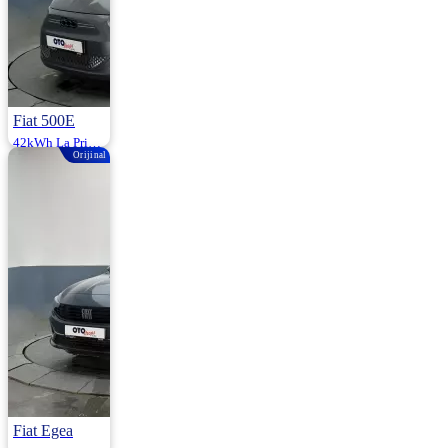
Fiat 500E
42kWh La Prima by Bocelli 3+1 118HP
Orijinal
2023 | Otomatik |
Elektrik | 30.000
Km
1.290.000
Fiat Egea