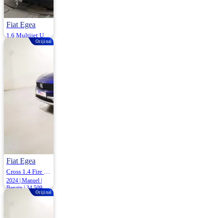
Fiat Egea
1.6 Multijet Urban Dct 130HP
Orijinal
2023 | Otomatik |
Dizel | 128.500
Km
1.200.000
Fiat Egea
Cross 1.4 Fire Urban 95HP
2024 | Manuel |
Benzin | 34.509
Orijinal
Km
1.149.000