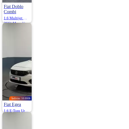
Fiat Doblo
Combi
1.6 Multijet Maxi Safeline E6DF 120HP
2022 | Manuel |
Dizel | 93.819 Km
779.500
İndirim: 10.000₺
Fiat Egea
1.6 E-Torq Urban 110HP
2017 | Otomatik |
Benzin | 164.000
Km