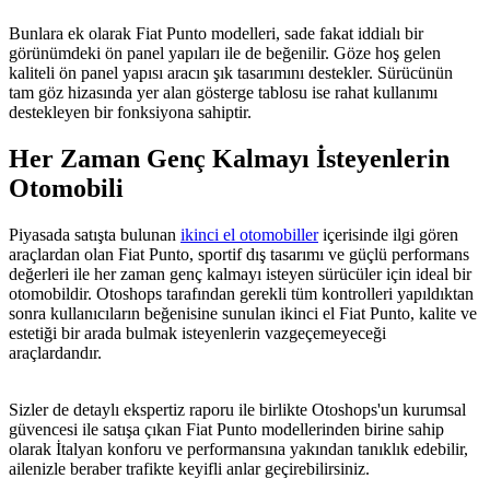
Bunlara ek olarak Fiat Punto modelleri, sade fakat iddialı bir
görünümdeki ön panel yapıları ile de beğenilir. Göze hoş gelen
kaliteli ön panel yapısı aracın şık tasarımını destekler. Sürücünün
tam göz hizasında yer alan gösterge tablosu ise rahat kullanımı
destekleyen bir fonksiyona sahiptir.
Her Zaman Genç Kalmayı İsteyenlerin
Otomobili
Piyasada satışta bulunan
ikinci el otomobiller
içerisinde ilgi gören
araçlardan olan Fiat Punto, sportif dış tasarımı ve güçlü performans
değerleri ile her zaman genç kalmayı isteyen sürücüler için ideal bir
otomobildir. Otoshops tarafından gerekli tüm kontrolleri yapıldıktan
sonra kullanıcıların beğenisine sunulan ikinci el Fiat Punto, kalite ve
estetiği bir arada bulmak isteyenlerin vazgeçemeyeceği
araçlardandır.
Sizler de detaylı ekspertiz raporu ile birlikte Otoshops'un kurumsal
güvencesi ile satışa çıkan Fiat Punto modellerinden birine sahip
olarak İtalyan konforu ve performansına yakından tanıklık edebilir,
ailenizle beraber trafikte keyifli anlar geçirebilirsiniz.