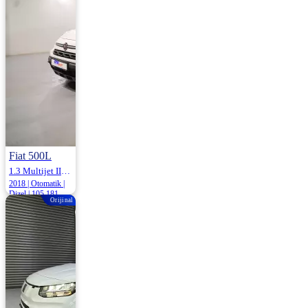
930.000
950.000 ₺
Fiat 500L
1.3 Multijet II Start&Stop Cross Dualogic 95HP
2018 | Otomatik |
Dizel | 105.181
Orijinal
Km
1.054.000