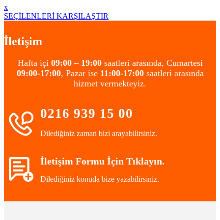
x
SEÇİLENLERİ KARŞILAŞTIR
İletişim
Hafta içi
09:00 – 19:00
saatleri arasında, Cumartesi
09:00-17:00
, Pazar ise
11:00-17:00
saatleri arasında
hizmet vermekteyiz.
0216 939 15 00
Dilediğiniz zaman bizi arayabilirsiniz.
İletişim Formu İçin Tıklayın.
Dilediğiniz konuda bize yazabilirsiniz.