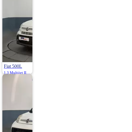
960.000
970.000 ₺
Fiat 500L
1.3 Multijet II Start&Stop Popstar 95HP
2017 | Manuel |
Dizel | 52.000 Km
965.000