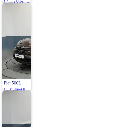
1.4 Fire Urban 95HP
2022 | Manuel |
Benzin | 82.000
Km
1.100.000
Fiat 500L
1.3 Multijet II Start&Stop Cross Plus Dualogic 95HP
2018 | Otomatik |
Dizel | 152.000
Km
1.085.000