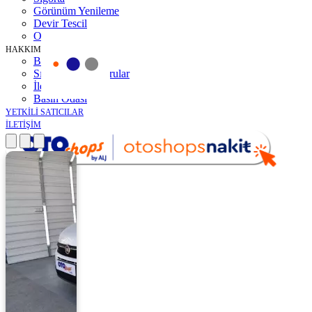
Görünüm Yenileme
Devir Tescil
Otoshops Mobil
HAKKIMIZDA
Biz Kimiz
Sıkça Sorulan Sorular
İletişim
Basın Odası
YETKİLİ SATICILAR
İLETİŞİM