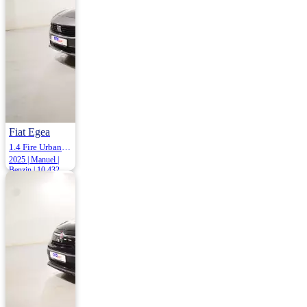
Fiat Egea
1.4 Fire Urban GSR 95HP
2025 | Manuel |
Benzin | 10.432
Km
1.140.000