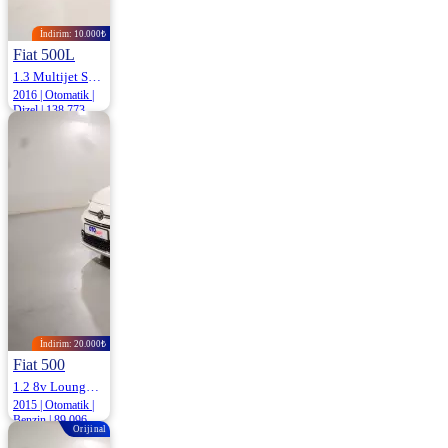
İndirim: 10.000₺
Fiat 500L
1.3 Multijet Start&Stop Popstar Dualogic 95HP
2016 | Otomatik |
Dizel | 138.773
Km
925.000
935.000 ₺
İndirim: 20.000₺
Fiat 500
1.2 8v Lounge Dualogic 69HP
2015 | Otomatik |
Benzin | 89.096
Orijinal
Km