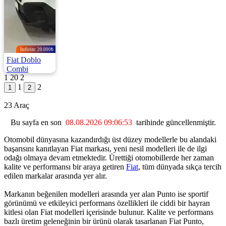
İndirim: 20.000₺
Fiat Doblo
Combi
1
20
2
1.5 Bluehdi Easy E6.4 130HP
1
2
2025 | Manuel |
Dizel | 12.300 Km
23 Araç
1.115.000
1.135.000 ₺
Bu sayfa en son
08.08.2026 09:06:53
tarihinde güncellenmiştir.
Otomobil dünyasına kazandırdığı üst düzey modellerle bu alandaki
başarısını kanıtlayan Fiat markası, yeni nesil modelleri ile de ilgi
odağı olmaya devam etmektedir. Ürettiği otomobillerde her zaman
kalite ve performansı bir araya getiren
Fiat
, tüm dünyada sıkça tercih
edilen markalar arasında yer alır.
Markanın beğenilen modelleri arasında yer alan Punto ise sportif
görünümü ve etkileyici performans özellikleri ile ciddi bir hayran
kitlesi olan Fiat modelleri içerisinde bulunur. Kalite ve performans
bazlı üretim geleneğinin bir ürünü olarak tasarlanan Fiat Punto,