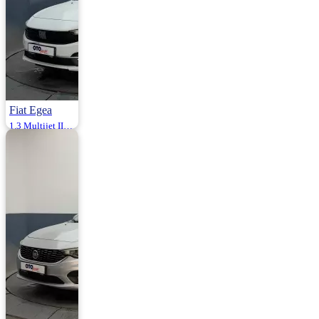
Fiat Egea
1.3 Multijet II Easy Plus 95HP
2021 | Manuel |
Dizel | 97.500 Km
975.000