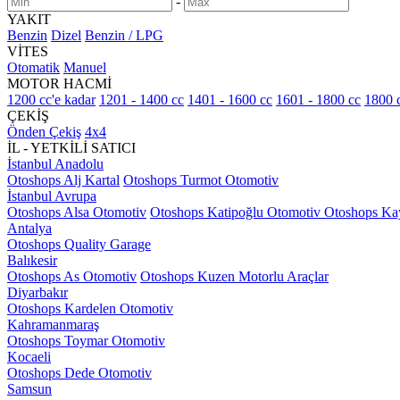
-
YAKIT
Benzin
Dizel
Benzin / LPG
VİTES
Otomatik
Manuel
MOTOR HACMİ
1200 cc'e kadar
1201 - 1400 cc
1401 - 1600 cc
1601 - 1800 cc
1800 c
ÇEKİŞ
Önden Çekiş
4x4
İL - YETKİLİ SATICI
İstanbul Anadolu
Otoshops Alj Kartal
Otoshops Turmot Otomotiv
İstanbul Avrupa
Otoshops Alsa Otomotiv
Otoshops Katipoğlu Otomotiv
Otoshops Ka
Antalya
Otoshops Quality Garage
Balıkesir
Otoshops As Otomotiv
Otoshops Kuzen Motorlu Araçlar
Diyarbakır
Otoshops Kardelen Otomotiv
Kahramanmaraş
Otoshops Toymar Otomotiv
Kocaeli
Otoshops Dede Otomotiv
Samsun