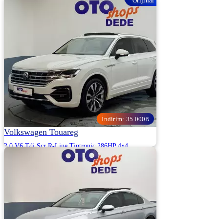
Orijinal
2015 | Manuel | Benzin | 64.000 Km
OTOSHOPS DEDE OTOMOTİV - KOCAELİ
1.750.000
1.765.000 ₺
İndirim: 35.000₺
Volkswagen Touareg
3.0 V6 Tdi Scr R-Line Tiptronic 286HP 4x4
2020 | Otomatik | Dizel | 136.000 Km
OTOSHOPS DEDE OTOMOTİV - KOCAELİ
5.290.000
5.325.000 ₺