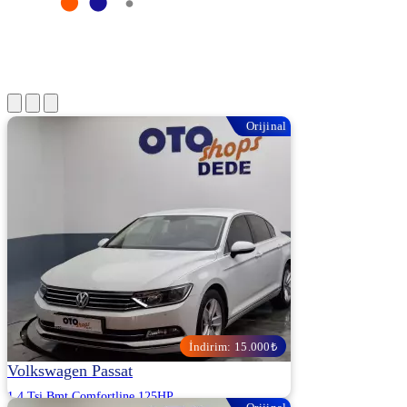
Orijinal
İndirim: 15.000₺
Volkswagen Passat
1.4 Tsi Bmt Comfortline 125HP