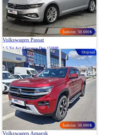
İndirim: 50.000₺
Volkswagen Passat
1.5 Tsi Act Elegance Dsg 150HP
Orijinal
2020 | Otomatik | Benzin | 171.000 Km
OTOSHOPS DEDE OTOMOTİV - KOCAELİ
2.160.000
2.210.000 ₺
İndirim: 50.000₺
Volkswagen Amarok