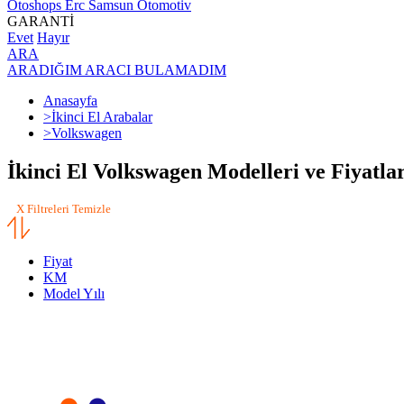
Otoshops Erc Samsun Otomotiv
GARANTİ
Evet
Hayır
ARA
ARADIĞIM ARACI BULAMADIM
Anasayfa
>
İkinci El Arabalar
>
Volkswagen
İkinci El Volkswagen Modelleri ve Fiyatlar
X Filtreleri Temizle
Fiyat
KM
Model Yılı