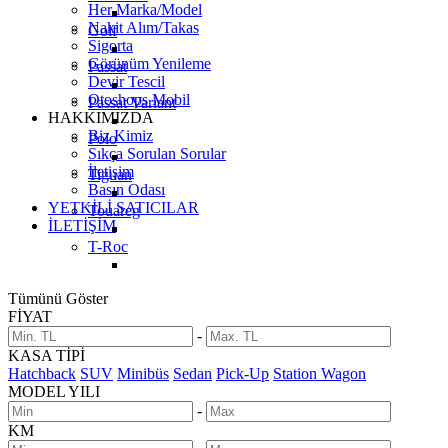
Her Marka/Model
Nakit Alım/Takas
Golf
Sigorta
Görünüm Yenileme
Passat
Devir Tescil
Otoshops Mobil
Passat Variant
HAKKIMIZDA
Biz Kimiz
Polo
Sıkça Sorulan Sorular
İletişim
Tiguan
Basın Odası
YETKİLİ SATICILAR
Touareg
İLETİŞİM
T-Roc
Tümünü Göster
FİYAT
-
KASA TİPİ
Hatchback
SUV
Minibüs
Sedan
Pick-Up
Station Wagon
MODEL YILI
-
KM