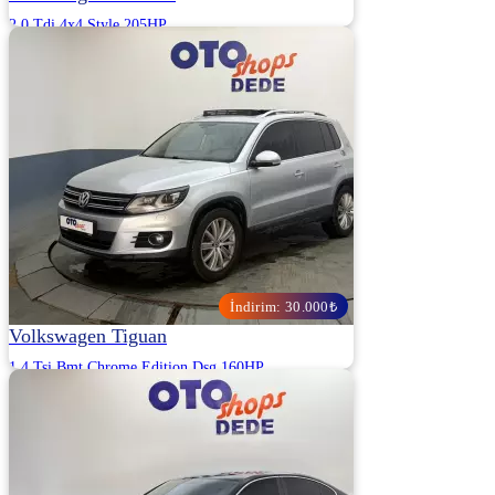
2.0 Tdi 4x4 Style 205HP
2023 | Otomatik | Dizel | 71.000 Km
OTOSHOPS DEDE OTOMOTİV - KOCAELİ
2.450.000
2.500.000 ₺
İndirim: 30.000₺
Volkswagen Tiguan
1.4 Tsi Bmt Chrome Edition Dsg 160HP
2013 | Otomatik | Benzin / LPG | 160.000 Km
OTOSHOPS DEDE OTOMOTİV - KOCAELİ
1.200.000
1.230.000 ₺