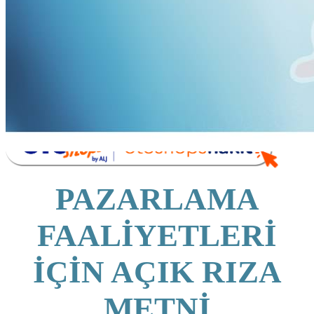
Görünüm Yenileme
Devir Tescil
Otoshops Mobil
HAKKIMIZDA
Biz Kimiz
Sıkça Sorulan Sorular
İletişim
Basın Odası
YETKİLİ SATICILAR
İLETİŞİM
PAZARLAMA
FAALİYETLERİ
İÇİN AÇIK RIZA
METNİ