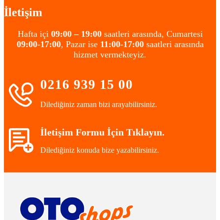
İletişim
Hafta içi
09:00 – 19:00
saatleri arasında, Cumartesi
09:00-17:00
, Pazar ise
11:00-17:00
saatleri arasında
hizmet vermekteyiz.
0216 939 15 00
Dilediğiniz zaman bizi arayabilirsiniz.
İletişim Formu İçin Tıklayın.
Dilediğiniz konuda bize yazabilirsiniz.