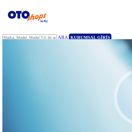
ARA
KURUMSAL GİRİŞ
ANASAYFA
ARAÇLARIMIZ
ARACINIZI SATIN
FİLONUZU SATIN
KİRALAMA
HİZMETLERİMİZ
111 Nokta Ekspertiz
Kredi
Garanti ve 7/24 Yol Yardımı
14 Günde Değişim
Her Marka/Model
Nakit Alım/Takas
Sigorta