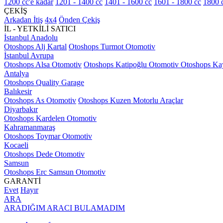
1200 cc'e kadar
1201 - 1400 cc
1401 - 1600 cc
1601 - 1800 cc
1800 c
ÇEKİŞ
Arkadan İtiş
4x4
Önden Çekiş
İL - YETKİLİ SATICI
İstanbul Anadolu
Otoshops Alj Kartal
Otoshops Turmot Otomotiv
İstanbul Avrupa
Otoshops Alsa Otomotiv
Otoshops Katipoğlu Otomotiv
Otoshops Ka
Antalya
Otoshops Quality Garage
Balıkesir
Otoshops As Otomotiv
Otoshops Kuzen Motorlu Araçlar
Diyarbakır
Otoshops Kardelen Otomotiv
Kahramanmaraş
Otoshops Toymar Otomotiv
Kocaeli
Otoshops Dede Otomotiv
Samsun
Otoshops Erc Samsun Otomotiv
GARANTİ
Evet
Hayır
ARA
ARADIĞIM ARACI BULAMADIM