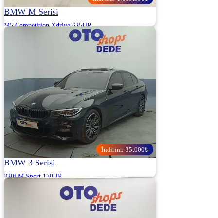
BMW M Serisi
M5 Competition Xdrive 625HP
2022 | Otomatik | Benzin | 20.518 Km
ALJ KARTAL - İSTANBUL ANADOLU
19.750.000
20.750.000 ₺
İndirim: 35.000₺
BMW 3 Serisi
320i M Sport 170HP
2021 | Otomatik | Benzin | 62.000 Km
OTOSHOPS DEDE OTOMOTİV - KOCAELİ
2.960.000
2.995.000 ₺