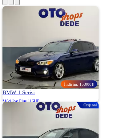
İndirim: 15.000₺
BMW 1 Serisi
116d Joy Plus 116HP
Orijinal
2016 | Otomatik | Dizel | 230.000 Km
OTOSHOPS DEDE OTOMOTİV - KOCAELİ
1.280.000
1.295.000 ₺