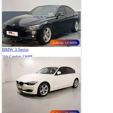
İndirim: 14.000₺
BMW 3 Serisi
316i Comfort 136HP
2013 | Otomatik | Benzin | 138.500 Km
OTOSHOPS DEDE OTOMOTİV - KOCAELİ
1.285.000
1.299.000 ₺