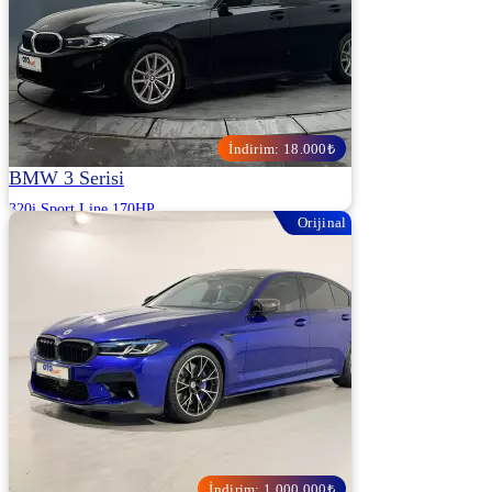
İndirim: 18.000₺
BMW 3 Serisi
320i Sport Line 170HP
Orijinal
2025 | Otomatik | Benzin | 24.000 Km
OTOSHOPS DEDE OTOMOTİV - KOCAELİ
3.980.000
3.998.000 ₺
İndirim: 1.000.000₺