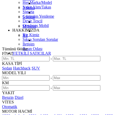
Her Marka/Model
Nakit Alım/Takas
3 Serisi
Sigorta
Görünüm Yenileme
5 Serisi
Devir Tescil
Otoshops Mobil
M Serisi
HAKKIMIZDA
Biz Kimiz
X1
Sıkça Sorulan Sorular
İletişim
Basın Odası
Tümünü Göster
YETKİLİ SATICILAR
FİYAT
İLETİŞİM
-
KASA TİPİ
Sedan
Hatchback
SUV
MODEL YILI
-
KM
-
YAKIT
Benzin
Dizel
VİTES
Otomatik
MOTOR HACMİ