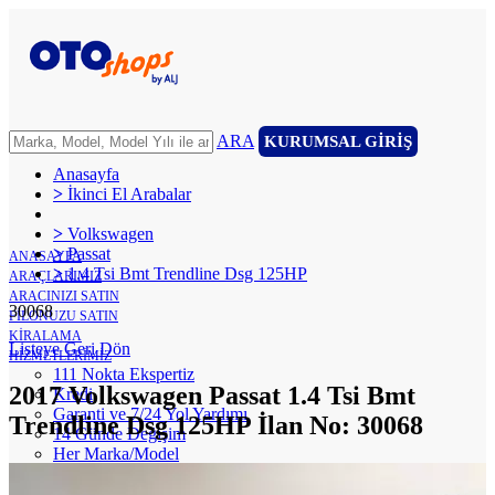
ARA
KURUMSAL GİRİŞ
Anasayfa
>
İkinci El Arabalar
>
Volkswagen
>
Passat
ANASAYFA
>
1.4 Tsi Bmt Trendline Dsg 125HP
ARAÇLARIMIZ
ARACINIZI SATIN
30068
FİLONUZU SATIN
KİRALAMA
Listeye Geri Dön
HİZMETLERİMİZ
111 Nokta Ekspertiz
2017 Volkswagen Passat 1.4 Tsi Bmt
Kredi
Garanti ve 7/24 Yol Yardımı
Trendline Dsg 125HP İlan No: 30068
14 Günde Değişim
Her Marka/Model
Nakit Alım/Takas
Sigorta