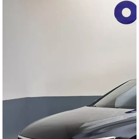
Görünüm Yenileme
Devir Tescil
Otoshops Mobil
HAKKIMIZDA
Biz Kimiz
Sıkça Sorulan Sorular
İletişim
Basın Odası
YETKİLİ SATICILAR
İLETİŞİM