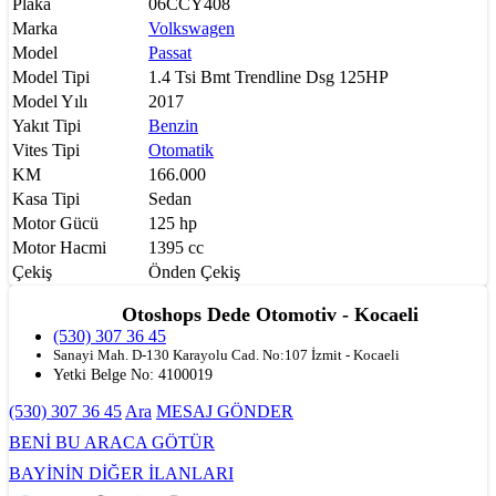
Plaka
06CCY408
Marka
Volkswagen
Model
Passat
Model Tipi
1.4 Tsi Bmt Trendline Dsg 125HP
Model Yılı
2017
Yakıt Tipi
Benzin
Vites Tipi
Otomatik
KM
166.000
Kasa Tipi
Sedan
Motor Gücü
125 hp
Motor Hacmi
1395 cc
Çekiş
Önden Çekiş
Otoshops Dede Otomotiv - Kocaeli
(530) 307 36 45
Sanayi Mah. D-130 Karayolu Cad. No:107 İzmit - Kocaeli
Yetki Belge No:
4100019
(530) 307 36 45
Ara
MESAJ GÖNDER
BENİ BU ARACA GÖTÜR
BAYİNİN DİĞER İLANLARI