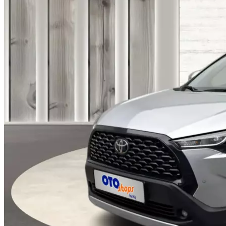
Her Marka/Model
Nakit Alım/Takas
Sigorta
Görünüm Yenileme
Devir Tescil
Otoshops Mobil
HAKKIMIZDA
Biz Kimiz
Sıkça Sorulan Sorular
İletişim
Basın Odası
YETKİLİ SATICILAR
İLETİŞİM