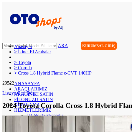
ARA
KURUMSAL GİRİŞ
Anasayfa
>
İkinci El Arabalar
>
Toyota
>
Corolla
>
Cross 1.8 Hybrid Flame e-CVT 140HP
29522
ANASAYFA
ARAÇLARIMIZ
Listeye Geri Dön
ARACINIZI SATIN
FİLONUZU SATIN
2024 Toyota Corolla Cross 1.8 Hybrid Fl
KİRALAMA
HİZMETLERİMİZ
111 Nokta Ekspertiz
Kredi
Garanti ve 7/24 Yol Yardımı
14 Günde Değişim