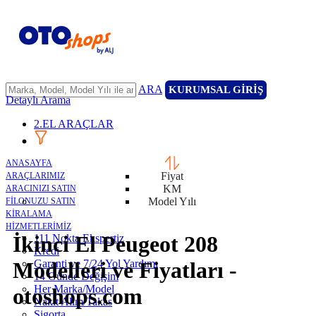
ARA
KURUMSAL GİRİŞ
Detaylı Arama
2.EL ARAÇLAR
ANASAYFA
Fiyat
ARAÇLARIMIZ
KM
ARACINIZI SATIN
Model Yılı
FİLONUZU SATIN
KİRALAMA
HİZMETLERİMİZ
İkinci El Peugeot 208
111 Nokta Ekspertiz
Kredi
Garanti ve 7/24 Yol Yardımı
Modelleri ve Fiyatları -
14 Günde Değişim
Her Marka/Model
otoshops.com
Nakit Alım/Takas
Sigorta