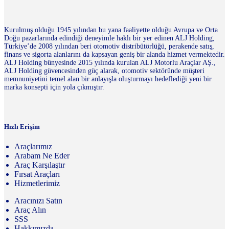
Kurulmuş olduğu 1945 yılından bu yana faaliyette olduğu Avrupa ve Orta
Doğu pazarlarında edindiği deneyimle haklı bir yer edinen ALJ Holding,
Türkiye’de 2008 yılından beri otomotiv distribütörlüğü, perakende satış,
finans ve sigorta alanlarını da kapsayan geniş bir alanda hizmet vermektedir.
ALJ Holding bünyesinde 2015 yılında kurulan ALJ Motorlu Araçlar AŞ.,
ALJ Holding güvencesinden güç alarak, otomotiv sektöründe müşteri
memnuniyetini temel alan bir anlayışla oluşturmayı hedeflediği yeni bir
marka konsepti için yola çıkmıştır.
Hızlı Erişim
Araçlarımız
Arabam Ne Eder
Araç Karşılaştır
Fırsat Araçları
Hizmetlerimiz
Aracınızı Satın
Araç Alın
SSS
Hakkımızda