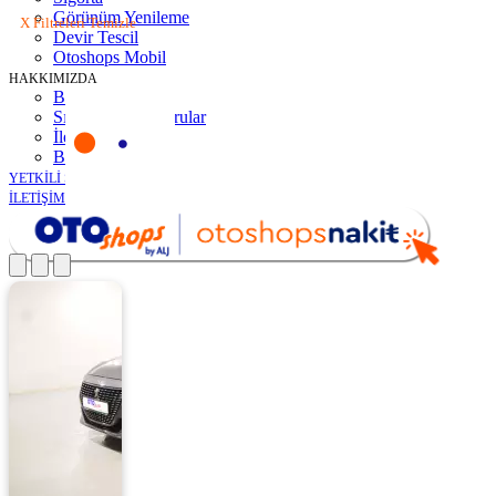
Görünüm Yenileme
X Filtreleri Temizle
Devir Tescil
Otoshops Mobil
HAKKIMIZDA
Biz Kimiz
Sıkça Sorulan Sorular
İletişim
Basın Odası
YETKİLİ SATICILAR
İLETİŞİM