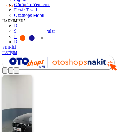
Görünüm Yenileme
X Filtreleri Temizle
Devir Tescil
Otoshops Mobil
HAKKIMIZDA
Biz Kimiz
Sıkça Sorulan Sorular
İletişim
Basın Odası
YETKİLİ SATICILAR
İLETİŞİM