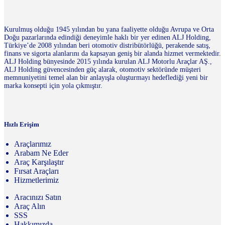
Kurulmuş olduğu 1945 yılından bu yana faaliyette olduğu Avrupa ve Orta
Doğu pazarlarında edindiği deneyimle haklı bir yer edinen ALJ Holding,
Türkiye’de 2008 yılından beri otomotiv distribütörlüğü, perakende satış,
finans ve sigorta alanlarını da kapsayan geniş bir alanda hizmet vermektedir.
ALJ Holding bünyesinde 2015 yılında kurulan ALJ Motorlu Araçlar AŞ.,
ALJ Holding güvencesinden güç alarak, otomotiv sektöründe müşteri
memnuniyetini temel alan bir anlayışla oluşturmayı hedeflediği yeni bir
marka konsepti için yola çıkmıştır.
Hızlı Erişim
Araçlarımız
Arabam Ne Eder
Araç Karşılaştır
Fırsat Araçları
Hizmetlerimiz
Aracınızı Satın
Araç Alın
SSS
Hakkımızda