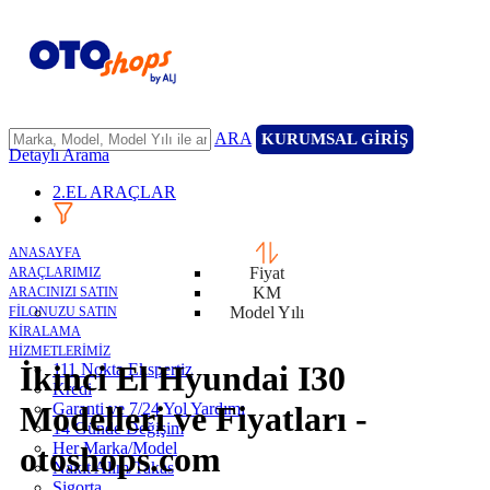
ARA
KURUMSAL GİRİŞ
Detaylı Arama
2.EL ARAÇLAR
ANASAYFA
Fiyat
ARAÇLARIMIZ
KM
ARACINIZI SATIN
Model Yılı
FİLONUZU SATIN
KİRALAMA
HİZMETLERİMİZ
İkinci El Hyundai I30
111 Nokta Ekspertiz
Kredi
Garanti ve 7/24 Yol Yardımı
Modelleri ve Fiyatları -
14 Günde Değişim
Her Marka/Model
otoshops.com
Nakit Alım/Takas
Sigorta