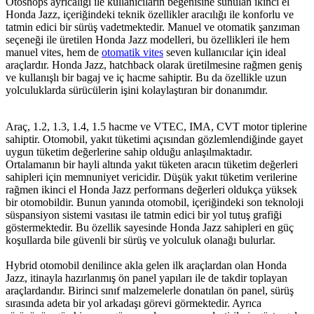
Otoshops ayrıcalığı ile kullanıcıların beğenisine sunulan ikinci el
Honda Jazz, içeriğindeki teknik özellikler aracılığı ile konforlu ve
tatmin edici bir sürüş vadetmektedir. Manuel ve otomatik şanzıman
seçeneği ile üretilen Honda Jazz modelleri, bu özellikleri ile hem
manuel vites, hem de
otomatik vites
seven kullanıcılar için ideal
araçlardır. Honda Jazz, hatchback olarak üretilmesine rağmen geniş
ve kullanışlı bir bagaj ve iç hacme sahiptir. Bu da özellikle uzun
yolculuklarda sürücülerin işini kolaylaştıran bir donanımdır.
Araç, 1.2, 1.3, 1.4, 1.5 hacme ve VTEC, IMA, CVT motor tiplerine
sahiptir. Otomobil, yakıt tüketimi açısından gözlemlendiğinde gayet
uygun tüketim değerlerine sahip olduğu anlaşılmaktadır.
Ortalamanın bir hayli altında yakıt tüketen aracın tüketim değerleri
sahipleri için memnuniyet vericidir. Düşük yakıt tüketim verilerine
rağmen ikinci el Honda Jazz performans değerleri oldukça yüksek
bir otomobildir. Bunun yanında otomobil, içeriğindeki son teknoloji
süspansiyon sistemi vasıtası ile tatmin edici bir yol tutuş grafiği
göstermektedir. Bu özellik sayesinde Honda Jazz sahipleri en güç
koşullarda bile güvenli bir sürüş ve yolculuk olanağı bulurlar.
Hybrid otomobil denilince akla gelen ilk araçlardan olan Honda
Jazz, itinayla hazırlanmış ön panel yapıları ile de takdir toplayan
araçlardandır. Birinci sınıf malzemelerle donatılan ön panel, sürüş
sırasında adeta bir yol arkadaşı görevi görmektedir. Ayrıca