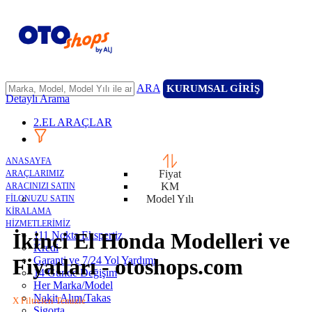
ARA
KURUMSAL GİRİŞ
Detaylı Arama
2.EL ARAÇLAR
ANASAYFA
Fiyat
ARAÇLARIMIZ
KM
ARACINIZI SATIN
Model Yılı
FİLONUZU SATIN
KİRALAMA
HİZMETLERİMİZ
İkinci El Honda Modelleri ve
111 Nokta Ekspertiz
Kredi
Garanti ve 7/24 Yol Yardımı
Fiyatları - otoshops.com
14 Günde Değişim
Her Marka/Model
Nakit Alım/Takas
X Filtreleri Temizle
Sigorta