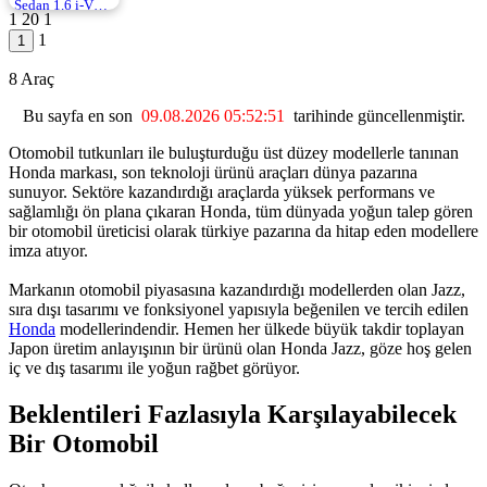
Sedan 1.6 i-VTEC Elegance 125HP
1
20
1
2012 | Manuel |
1
Benzin | 91.000
Km
1.230.000
8 Araç
Bu sayfa en son
09.08.2026 05:52:51
tarihinde güncellenmiştir.
Otomobil tutkunları ile buluşturduğu üst düzey modellerle tanınan
Honda markası, son teknoloji ürünü araçları dünya pazarına
sunuyor. Sektöre kazandırdığı araçlarda yüksek performans ve
sağlamlığı ön plana çıkaran Honda, tüm dünyada yoğun talep gören
bir otomobil üreticisi olarak türkiye pazarına da hitap eden modellere
imza atıyor.
Markanın otomobil piyasasına kazandırdığı modellerden olan Jazz,
sıra dışı tasarımı ve fonksiyonel yapısıyla beğenilen ve tercih edilen
Honda
modellerindendir. Hemen her ülkede büyük takdir toplayan
Japon üretim anlayışının bir ürünü olan Honda Jazz, göze hoş gelen
iç ve dış tasarımı ile yoğun rağbet görüyor.
Beklentileri Fazlasıyla Karşılayabilecek
Bir Otomobil