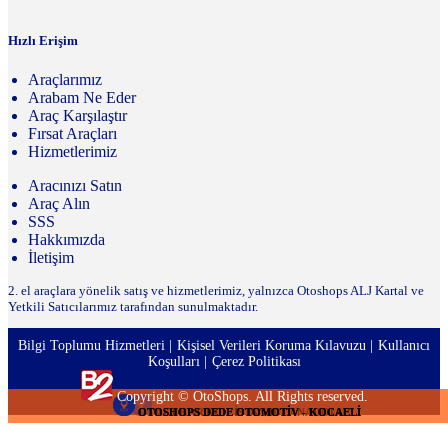
Hızlı Erişim
Araçlarımız
Arabam Ne Eder
Araç Karşılaştır
Fırsat Araçları
Hizmetlerimiz
Aracınızı Satın
Araç Alın
SSS
Hakkımızda
İletişim
2. el araçlara yönelik satış ve hizmetlerimiz, yalnızca Otoshops ALJ Kartal ve
Yetkili Satıcılarımız tarafından sunulmaktadır.
Bilgi Toplumu Hizmetleri
Kişisel Verileri Koruma Kılavuzu
Kullanıcı
Koşulları
Çerez Politikası
Copyright © OtoShops. All Rights reserved.
OTOSHOPS DEDE OTOMOTİV - KOCAELİ
OTOSHOPS DEDE OTOMOTİV - KOCAELİ
OTOSHOPS DEDE OTOMOTİV - KOCAELİ
OTOSHOPS DEDE OTOMOTİV - KOCAELİ
OTOSHOPS DEDE OTOMOTİV - KOCAELİ
OTOSHOPS DEDE OTOMOTİV - KOCAELİ
OTOSHOPS DEDE OTOMOTİV - KOCAELİ
ALJ KARTAL - İSTANBUL ANADOLU