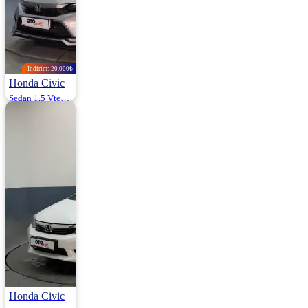
İndirim: 20.000₺
Honda Civic
Sedan 1.5 Vtec Turbo Executive Plus 182HP
2023 | Otomatik |
Benzin | 75.000
Km
1.790.000
1.810.000 ₺
Honda Civic