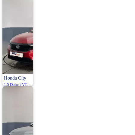
Benzin / LPG |
157.000 Km
1.130.000
1.185.000 ₺
Honda City
1.5 Dohc i-VTEC Executive 121HP
2021 | Otomatik |
Benzin | 91.000
Km
1.300.000