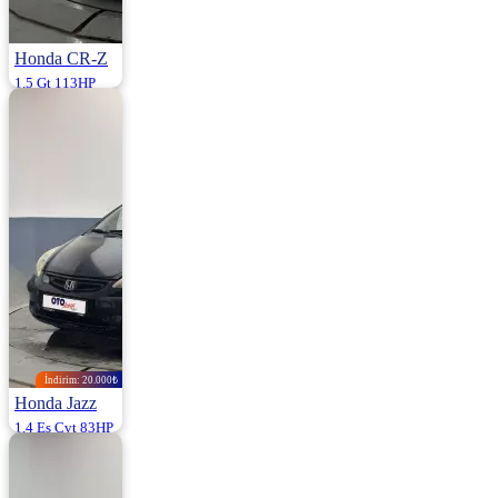
Honda CR-Z
1.5 Gt 113HP
2011 | Manuel |
Hibrit | 236.500
Km
710.000
İndirim: 20.000₺
Honda Jazz
1.4 Es Cvt 83HP
2004 | Otomatik |
Benzin | 298.125
Km