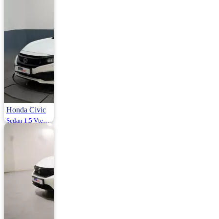
560.000
580.000 ₺
Honda Civic
Sedan 1.5 Vtec Turbo Executive Plus 182HP
2020 | Otomatik |
Benzin | 93.500
Km
1.790.000