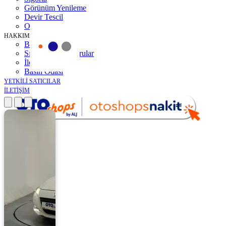
Görünüm Yenileme
Devir Tescil
Otoshops Mobil
HAKKIMIZDA
Biz Kimiz
Sıkça Sorulan Sorular
İletişim
Basın Odası
YETKİLİ SATICILAR
İLETİŞİM