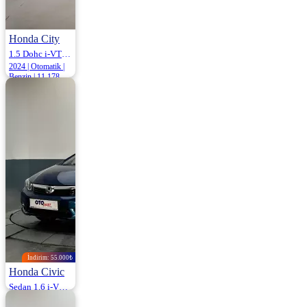
Honda City
1.5 Dohc i-VTEC Executive 121HP
2024 | Otomatik |
Benzin | 11.178
Km
1.385.000
İndirim: 55.000₺
Honda Civic
Sedan 1.6 i-VTEC Eco Elegance 125HP
2012 | Otomatik |