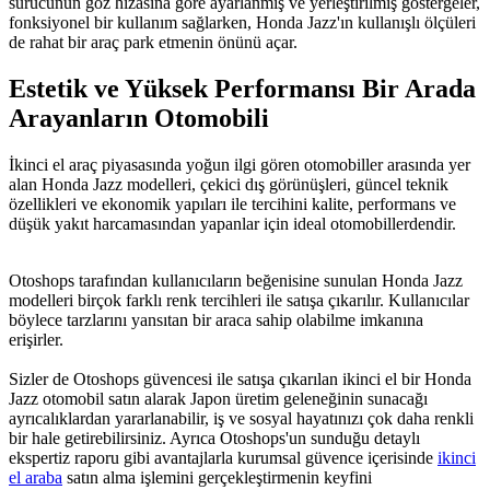
sürücünün göz hizasına göre ayarlanmış ve yerleştirilmiş göstergeler,
fonksiyonel bir kullanım sağlarken, Honda Jazz'ın kullanışlı ölçüleri
de rahat bir araç park etmenin önünü açar.
Estetik ve Yüksek Performansı Bir Arada
Arayanların Otomobili
İkinci el araç piyasasında yoğun ilgi gören otomobiller arasında yer
alan Honda Jazz modelleri, çekici dış görünüşleri, güncel teknik
özellikleri ve ekonomik yapıları ile tercihini kalite, performans ve
düşük yakıt harcamasından yapanlar için ideal otomobillerdendir.
Otoshops tarafından kullanıcıların beğenisine sunulan Honda Jazz
modelleri birçok farklı renk tercihleri ile satışa çıkarılır. Kullanıcılar
böylece tarzlarını yansıtan bir araca sahip olabilme imkanına
erişirler.
Sizler de Otoshops güvencesi ile satışa çıkarılan ikinci el bir Honda
Jazz otomobil satın alarak Japon üretim geleneğinin sunacağı
ayrıcalıklardan yararlanabilir, iş ve sosyal hayatınızı çok daha renkli
bir hale getirebilirsiniz. Ayrıca Otoshops'un sunduğu detaylı
ekspertiz raporu gibi avantajlarla kurumsal güvence içerisinde
ikinci
el araba
satın alma işlemini gerçekleştirmenin keyfini