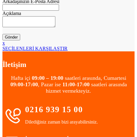
Arkadaşınızın E-Posta Adresi
Açıklama
x
SEÇİLENLERİ KARŞILAŞTIR
İletişim
Hafta içi
09:00 – 19:00
saatleri arasında, Cumartesi
09:00-17:00
, Pazar ise
11:00-17:00
saatleri arasında
hizmet vermekteyiz.
0216 939 15 00
Dilediğiniz zaman bizi arayabilirsiniz.