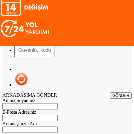
Otoshops’un
KVKK Aydınlatma Metni
’ni okudum.
Kişisel verilerimin tarafıma özel tanıtım ve pazarlama faaliyetleri
amacıyla işlenmesi için
açık rıza
veriyorum.
Otoshops tarafından, iletişim adreslerine reklam, kampanya ve
tanıtım içerikli iletiler gönderilmesine
izin
veriyorum.
ARKADAŞIMA GÖNDER
Adınız Soyadınız
E-Posta Adresiniz
Arkadaşınızın Adı