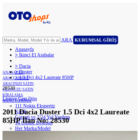
ARA
KURUMSAL GİRİŞ
Anasayfa
>
İkinci El Arabalar
>
Dacia
>
Duster
ANASAYFA
>
1.5 Dci 4x2 Laureate 85HP
ARAÇLARIMIZ
ARACINIZI SATIN
28530
FİLONUZU SATIN
KİRALAMA
Listeye Geri Dön
HİZMETLERİMİZ
111 Nokta Ekspertiz
2011 Dacia Duster 1.5 Dci 4x2 Laureate
Kredi
Garanti ve 7/24 Yol Yardımı
85HP İlan No: 28530
14 Günde Değişim
Her Marka/Model
Nakit Alım/Takas
Sigorta