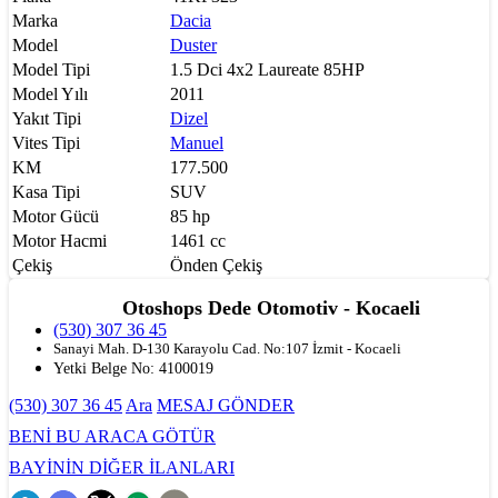
Marka
Dacia
Model
Duster
Model Tipi
1.5 Dci 4x2 Laureate 85HP
Model Yılı
2011
Yakıt Tipi
Dizel
Vites Tipi
Manuel
KM
177.500
Kasa Tipi
SUV
Motor Gücü
85 hp
Motor Hacmi
1461 cc
Çekiş
Önden Çekiş
Otoshops Dede Otomotiv - Kocaeli
(530) 307 36 45
Sanayi Mah. D-130 Karayolu Cad. No:107 İzmit - Kocaeli
Yetki Belge No:
4100019
(530) 307 36 45
Ara
MESAJ GÖNDER
BENİ BU ARACA GÖTÜR
BAYİNİN DİĞER İLANLARI