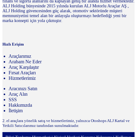
finans ve sigorta alanlarını da kapsayan geniş bir alanda hizmet vermektedir.
ALJ Holding bünyesinde 2015 yılında kurulan ALJ Motorlu Araçlar AŞ.,
ALJ Holding güvencesinden güç alarak, otomotiv sektöründe müşteri
memnuniyetini temel alan bir anlayışla oluşturmayı hedeflediği yeni bir
marka konsepti için yola çıkmıştır.
Hızlı Erişim
Araçlarımız
Arabam Ne Eder
Araç Karşılaştır
Fırsat Araçları
Hizmetlerimiz
Aracınızı Satın
Araç Alın
SSS
Hakkımızda
İletişim
2. el araçlara yönelik satış ve hizmetlerimiz, yalnızca Otoshops ALJ Kartal ve
Yetkili Satıcılarımız tarafından sunulmaktadır.