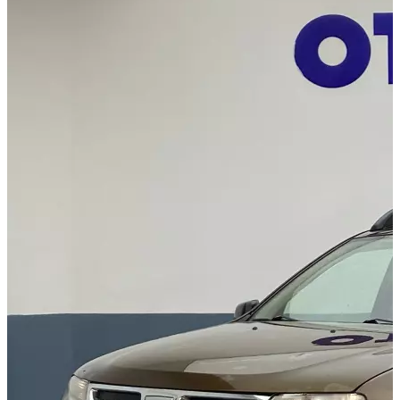
Görünüm Yenileme
Devir Tescil
Otoshops Mobil
HAKKIMIZDA
Biz Kimiz
Sıkça Sorulan Sorular
İletişim
Basın Odası
YETKİLİ SATICILAR
İLETİŞİM