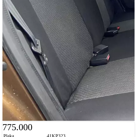
775.000
Plaka
41KP323