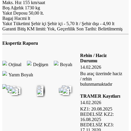
Maks. Hız
155 km/saat
Boş Ağırlık
1730 kg
Yakıt Deposu
50,00 lt.
Bagaj Hacmi
lt
Yakıt Tüketimi Şehir içi
Şehir içi - 5,70 lt / Şehir dışı - 4,90 lt
Garanti Bitiş
KM limiti: Yok, Geçerlilik Son Tarihi: Belirtilmemiş
Ekspertiz Raporu
Rehin / Haciz
Durumu
Orjinal
Değişen
Boyalı
14.02.2026
Bu araç üzerinde haciz
Yarım Boyalı
/ rehin
bulunmamaktadır
TRAMER Kayıtları
14.02.2026
KZ1: 20.08.2025
BEDELSİZ KZ2:
16.08.2025
BEDELSİZ KZ3:
17.11.2020