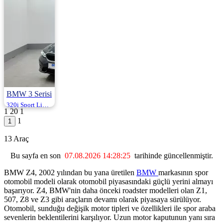
BMW 3 Serisi
320i Sport Line 170HP
1
20
1
2022 | Otomatik |
1
Benzin | 84.951
Km
2.950.000
13 Araç
Bu sayfa en son
07.08.2026 14:28:25
tarihinde güncellenmiştir.
BMW Z4, 2002 yılından bu yana üretilen
BMW
markasının spor
otomobil modeli olarak otomobil piyasasındaki güçlü yerini almayı
başarıyor. Z4, BMW'nin daha önceki roadster modelleri olan Z1,
507, Z8 ve Z3 gibi araçların devamı olarak piyasaya sürülüyor.
Otomobil, sunduğu değişik motor tipleri ve özellikleri ile spor araba
sevenlerin beklentilerini karşılıyor. Uzun motor kaputunun yanı sıra