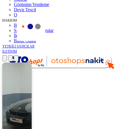
Görünüm Yenileme
Devir Tescil
Otoshops Mobil
HAKKIMIZDA
Biz Kimiz
Sıkça Sorulan Sorular
İletişim
Basın Odası
YETKİLİ SATICILAR
İLETİŞİM