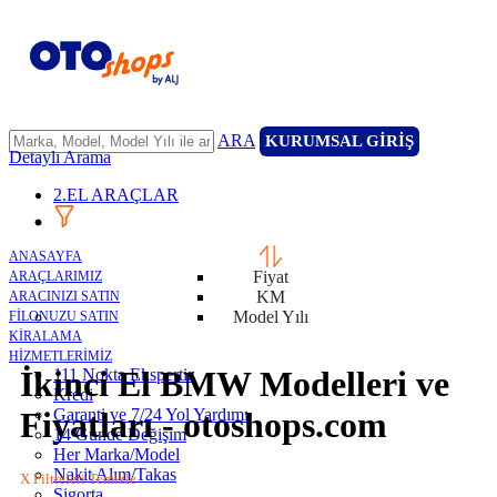
ARA
KURUMSAL GİRİŞ
Detaylı Arama
2.EL ARAÇLAR
ANASAYFA
Fiyat
ARAÇLARIMIZ
KM
ARACINIZI SATIN
Model Yılı
FİLONUZU SATIN
KİRALAMA
HİZMETLERİMİZ
İkinci El BMW Modelleri ve
111 Nokta Ekspertiz
Kredi
Garanti ve 7/24 Yol Yardımı
Fiyatları - otoshops.com
14 Günde Değişim
Her Marka/Model
Nakit Alım/Takas
X Filtreleri Temizle
Sigorta