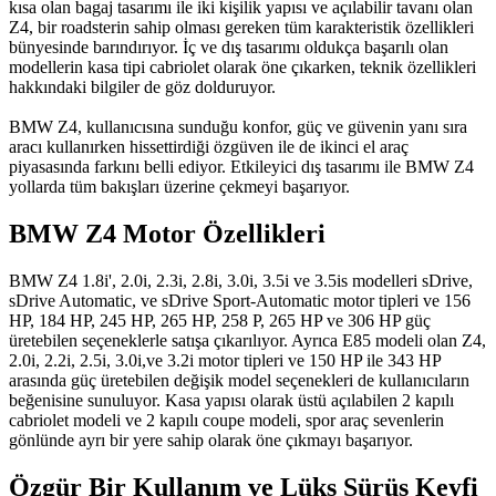
kısa olan bagaj tasarımı ile iki kişilik yapısı ve açılabilir tavanı olan
Z4, bir roadsterin sahip olması gereken tüm karakteristik özellikleri
bünyesinde barındırıyor. İç ve dış tasarımı oldukça başarılı olan
modellerin kasa tipi cabriolet olarak öne çıkarken, teknik özellikleri
hakkındaki bilgiler de göz dolduruyor.
BMW Z4, kullanıcısına sunduğu konfor, güç ve güvenin yanı sıra
aracı kullanırken hissettirdiği özgüven ile de ikinci el araç
piyasasında farkını belli ediyor. Etkileyici dış tasarımı ile BMW Z4
yollarda tüm bakışları üzerine çekmeyi başarıyor.
BMW Z4 Motor Özellikleri
BMW Z4 1.8i', 2.0i, 2.3i, 2.8i, 3.0i, 3.5i ve 3.5is modelleri sDrive,
sDrive Automatic, ve sDrive Sport-Automatic motor tipleri ve 156
HP, 184 HP, 245 HP, 265 HP, 258 P, 265 HP ve 306 HP güç
üretebilen seçeneklerle satışa çıkarılıyor. Ayrıca E85 modeli olan Z4,
2.0i, 2.2i, 2.5i, 3.0i,ve 3.2i motor tipleri ve 150 HP ile 343 HP
arasında güç üretebilen değişik model seçenekleri de kullanıcıların
beğenisine sunuluyor. Kasa yapısı olarak üstü açılabilen 2 kapılı
cabriolet modeli ve 2 kapılı coupe modeli, spor araç sevenlerin
gönlünde ayrı bir yere sahip olarak öne çıkmayı başarıyor.
Özgür Bir Kullanım ve Lüks Sürüş Keyfi