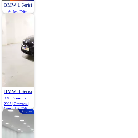
BMW 1 Serisi
116i Joy Edition 136HP
2014 | Otomatik |
Benzin | 272.000
Km
1.060.000
1.090.000 ₺
BMW 3 Serisi
320i Sport Line 170HP
2023 | Otomatik |
Benzin | 70.756
Orijinal
Km
3.150.000