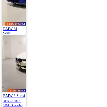
İndirim: 1.000.000₺
BMW M
Serisi
M5 Competition Xdrive 625HP
2022 | Otomatik |
Benzin | 20.518
Km
19.750.000
20.750.000 ₺
İndirim: 21.000₺
BMW 3 Serisi
316i Comfort 136HP
2014 | Otomatik |