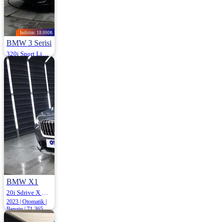
İndirim: 18.000₺
BMW 3 Serisi
320i Sport Line 170HP
2025 | Otomatik |
Benzin | 24.000
Km
3.980.000
3.998.000 ₺
BMW X1
20i Sdrive X Line 170HP
2023 | Otomatik |
Benzin | 71.365
Km