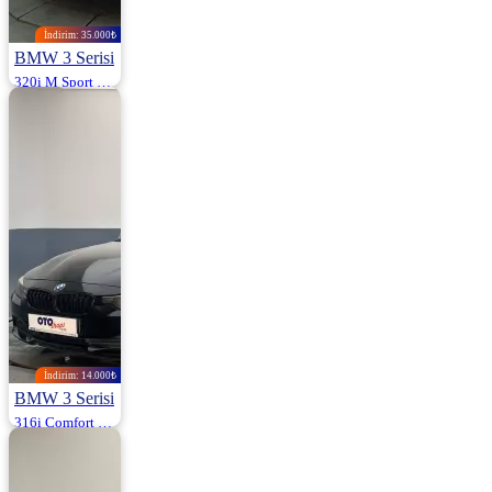
İndirim: 35.000₺
BMW 3 Serisi
320i M Sport 170HP
2021 | Otomatik |
Benzin | 62.000
Km
2.960.000
2.995.000 ₺
İndirim: 14.000₺
BMW 3 Serisi
316i Comfort 136HP
2013 | Otomatik |
Benzin | 138.500
Km