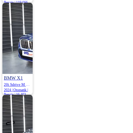
Benzin | 119.666
Km
1.399.000
1.420.000 ₺
BMW X1
20i Sdrive M Sport 170HP
2024 | Otomatik |
Benzin | 16.403
Km
3.325.000