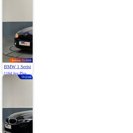
1.285.000
1.299.000 ₺
İndirim: 15.000₺
BMW 1 Serisi
116d Joy Plus 116HP
Orijinal
2016 | Otomatik |
Dizel | 230.000
Km
1.280.000
1.295.000 ₺