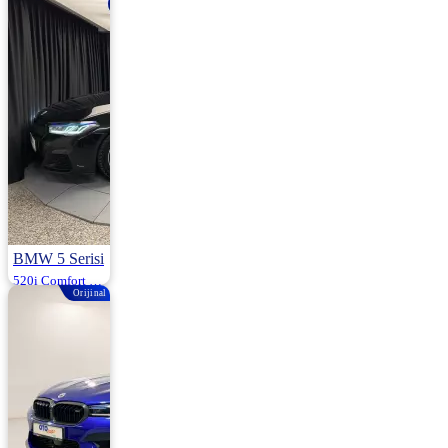
3.029.000
BMW 5 Serisi
520i Comfort Plus 170HP
Orijinal
2018 | Otomatik |
Benzin | 159.000
Km
2.650.000