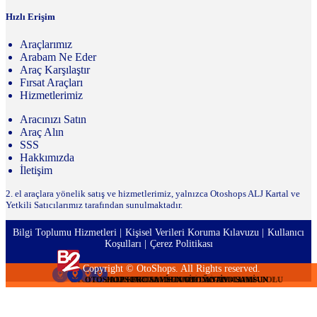
Hızlı Erişim
Araçlarımız
Arabam Ne Eder
Araç Karşılaştır
Fırsat Araçları
Hizmetlerimiz
Aracınızı Satın
Araç Alın
SSS
Hakkımızda
İletişim
2. el araçlara yönelik satış ve hizmetlerimiz, yalnızca Otoshops ALJ Kartal ve
Yetkili Satıcılarımız tarafından sunulmaktadır.
Bilgi Toplumu Hizmetleri
Kişisel Verileri Koruma Kılavuzu
Kullanıcı
Koşulları
Çerez Politikası
Copyright © OtoShops. All Rights reserved.
OTOSHOPS TURMOT OTOMOTİV - İSTANBUL ANADOLU
OTOSHOPS TURMOT OTOMOTİV - İSTANBUL ANADOLU
OTOSHOPS TURMOT OTOMOTİV - İSTANBUL ANADOLU
OTOSHOPS KAYALAR OTOMOTİV - İSTANBUL AVRUPA
OTOSHOPS ERC SAMSUN OTOMOTİV - SAMSUN
OTOSHOPS DEDE OTOMOTİV - KOCAELİ
OTOSHOPS DEDE OTOMOTİV - KOCAELİ
OTOSHOPS DEDE OTOMOTİV - KOCAELİ
OTOSHOPS DEDE OTOMOTİV - KOCAELİ
OTOSHOPS DEDE OTOMOTİV - KOCAELİ
ALJ KARTAL - İSTANBUL ANADOLU
ALJ KARTAL - İSTANBUL ANADOLU
ALJ KARTAL - İSTANBUL ANADOLU