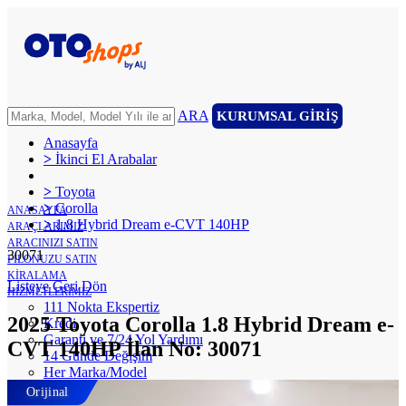
ARA
KURUMSAL GİRİŞ
Anasayfa
>
İkinci El Arabalar
>
Toyota
>
Corolla
ANASAYFA
>
1.8 Hybrid Dream e-CVT 140HP
ARAÇLARIMIZ
ARACINIZI SATIN
30071
FİLONUZU SATIN
KİRALAMA
Listeye Geri Dön
HİZMETLERİMİZ
111 Nokta Ekspertiz
2025 Toyota Corolla 1.8 Hybrid Dream e-
Kredi
Garanti ve 7/24 Yol Yardımı
CVT 140HP İlan No: 30071
14 Günde Değişim
Her Marka/Model
Nakit Alım/Takas
Orijinal
Sigorta