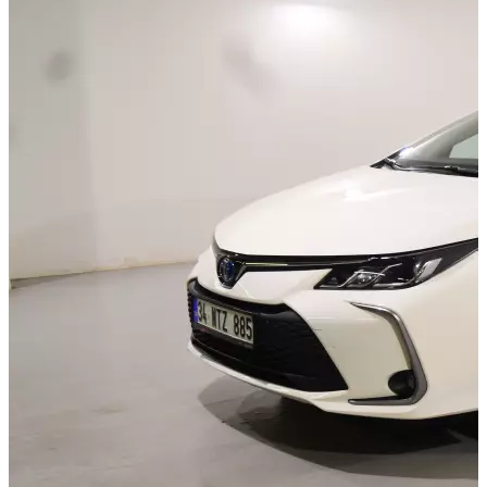
Görünüm Yenileme
Devir Tescil
Otoshops Mobil
HAKKIMIZDA
Biz Kimiz
Sıkça Sorulan Sorular
İletişim
Basın Odası
YETKİLİ SATICILAR
İLETİŞİM