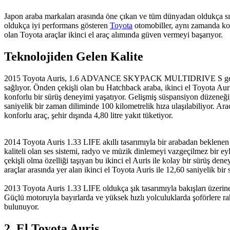
Japon araba markaları arasında öne çıkan ve tüm dünyadan oldukça sık t
oldukça iyi performans gösteren
Toyota
otomobiller, aynı zamanda konf
olan Toyota araçlar ikinci el araç alımında güven vermeyi başarıyor.
Teknolojiden Gelen Kalite
2015 Toyota Auris, 1.6 ADVANCE SKYPACK MULTIDRIVE S gelişmiş fre
sağlıyor. Önden çekişli olan bu Hatchback araba, ikinci el Toyota Auris
konforlu bir sürüş deneyimi yaşatıyor. Gelişmiş süspansiyon düzeneğiyl
saniyelik bir zaman diliminde 100 kilometrelik hıza ulaşılabiliyor. Ara
konforlu araç, şehir dışında 4,80 litre yakıt tüketiyor.
2014 Toyota Auris 1.33 LIFE akıllı tasarımıyla bir arabadan beklenen öne
kaliteli olan ses sistemi, radyo ve müzik dinlemeyi vazgeçilmez bir eyl
çekişli olma özelliği taşıyan bu ikinci el Auris ile kolay bir sürüş d
araçlar arasında yer alan ikinci el Toyota Auris ile 12,60 saniyelik bir
2013 Toyota Auris 1.33 LIFE oldukça şık tasarımıyla bakışları üzerine 
Güçlü motoruyla bayırlarda ve yüksek hızlı yolculuklarda şoförlere ra
bulunuyor.
2. El Toyota Auris