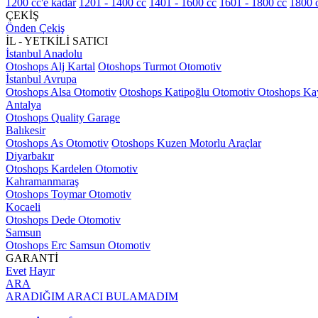
1200 cc'e kadar
1201 - 1400 cc
1401 - 1600 cc
1601 - 1800 cc
1800 c
ÇEKİŞ
Önden Çekiş
İL - YETKİLİ SATICI
İstanbul Anadolu
Otoshops Alj Kartal
Otoshops Turmot Otomotiv
İstanbul Avrupa
Otoshops Alsa Otomotiv
Otoshops Katipoğlu Otomotiv
Otoshops Ka
Antalya
Otoshops Quality Garage
Balıkesir
Otoshops As Otomotiv
Otoshops Kuzen Motorlu Araçlar
Diyarbakır
Otoshops Kardelen Otomotiv
Kahramanmaraş
Otoshops Toymar Otomotiv
Kocaeli
Otoshops Dede Otomotiv
Samsun
Otoshops Erc Samsun Otomotiv
GARANTİ
Evet
Hayır
ARA
ARADIĞIM ARACI BULAMADIM