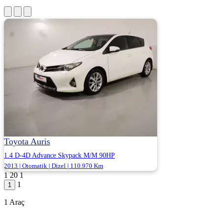
Toyota Auris
1.4 D-4D Advance Skypack M/M 90HP
2013 | Otomatik | Dizel | 110.970 Km
1
20
1
ALJ KARTAL - İSTANBUL ANADOLU
1
1.168.000
1 Araç