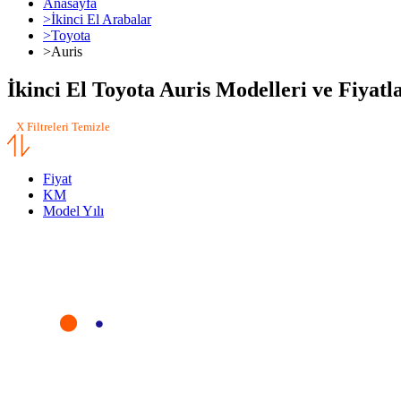
Anasayfa
>
İkinci El Arabalar
>
Toyota
>
Auris
İkinci El Toyota Auris Modelleri ve Fiyatl
X Filtreleri Temizle
Fiyat
KM
Model Yılı