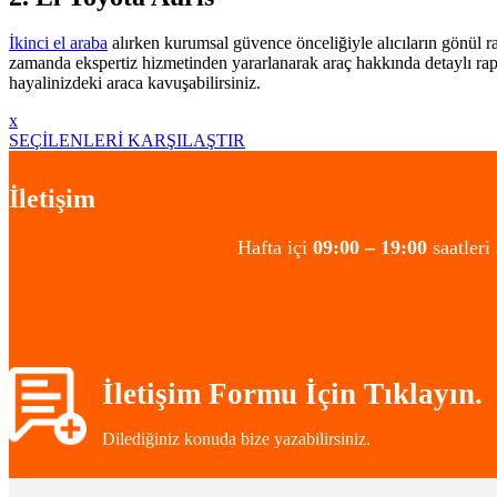
İkinci el araba
alırken kurumsal güvence önceliğiyle alıcıların gönül r
zamanda ekspertiz hizmetinden yararlanarak araç hakkında detaylı rapo
hayalinizdeki araca kavuşabilirsiniz.
x
SEÇİLENLERİ KARŞILAŞTIR
İletişim
Hafta içi
09:00 – 19:00
saatleri
İletişim Formu İçin Tıklayın.
Dilediğiniz konuda bize yazabilirsiniz.