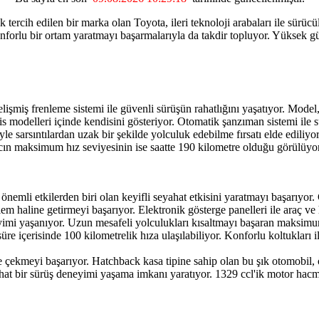
ercih edilen bir marka olan Toyota, ileri teknoloji arabaları ile sürücül
orlu bir ortam yaratmayı başarmalarıyla da takdir topluyor. Yüksek güve
nleme sistemi ile güvenli sürüşün rahatlığını yaşatıyor. Model, k
 modelleri içinde kendisini gösteriyor. Otomatik şanzıman sistemi ile sü
e sarsıntılardan uzak bir şekilde yolculuk edebilme fırsatı elde ediliyor
cın maksimum hız seviyesinin ise saatte 190 kilometre olduğu görülüyor. Ş
mli etkilerden biri olan keyifli seyahat etkisini yaratmayı başarıyor. Gen
em haline getirmeyi başarıyor. Elektronik gösterge panelleri ile araç ve
eneyimi yaşanıyor. Uzun mesafeli yolculukları kısaltmayı başaran maksim
 süre içerisinde 100 kilometrelik hıza ulaşılabiliyor. Konforlu koltukları
çekmeyi başarıyor. Hatchback kasa tipine sahip olan bu şık otomobil, ön
hat bir sürüş deneyimi yaşama imkanı yaratıyor. 1329 ccl'ik motor hacm