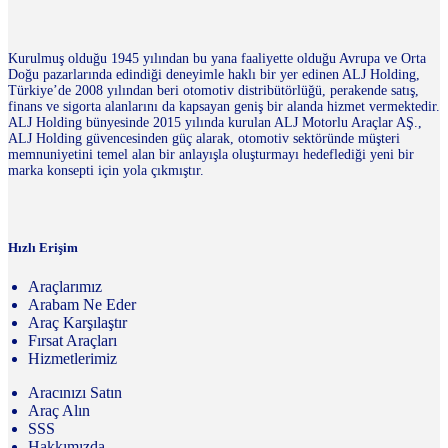
Kurulmuş olduğu 1945 yılından bu yana faaliyette olduğu Avrupa ve Orta
Doğu pazarlarında edindiği deneyimle haklı bir yer edinen ALJ Holding,
Türkiye’de 2008 yılından beri otomotiv distribütörlüğü, perakende satış,
finans ve sigorta alanlarını da kapsayan geniş bir alanda hizmet vermektedir.
ALJ Holding bünyesinde 2015 yılında kurulan ALJ Motorlu Araçlar AŞ.,
ALJ Holding güvencesinden güç alarak, otomotiv sektöründe müşteri
memnuniyetini temel alan bir anlayışla oluşturmayı hedeflediği yeni bir
marka konsepti için yola çıkmıştır.
Hızlı Erişim
Araçlarımız
Arabam Ne Eder
Araç Karşılaştır
Fırsat Araçları
Hizmetlerimiz
Aracınızı Satın
Araç Alın
SSS
Hakkımızda