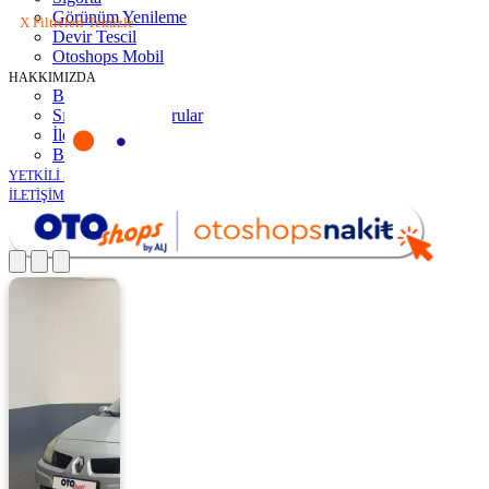
Görünüm Yenileme
X Filtreleri Temizle
Devir Tescil
Otoshops Mobil
HAKKIMIZDA
Biz Kimiz
Sıkça Sorulan Sorular
İletişim
Basın Odası
YETKİLİ SATICILAR
İLETİŞİM