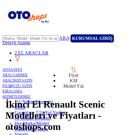
ARA
KURUMSAL GİRİŞ
Detaylı Arama
2.EL ARAÇLAR
ANASAYFA
Fiyat
ARAÇLARIMIZ
KM
ARACINIZI SATIN
Model Yılı
FİLONUZU SATIN
KİRALAMA
HİZMETLERİMİZ
İkinci El Renault Scenic
111 Nokta Ekspertiz
Kredi
Garanti ve 7/24 Yol Yardımı
Modelleri ve Fiyatları -
14 Günde Değişim
Her Marka/Model
otoshops.com
Nakit Alım/Takas
Sigorta