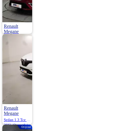
Renault
Megane
Sedan 1.6 16v Joy 115HP
2017 | Manuel |
Benzin / LPG |
101.500 Km
950.000
Renault
Megane
Sedan 1.3 Tce Touch Edc 140HP
2023 | Otomatik |
Orijinal
Benzin | 131.634