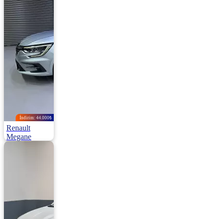
Km
1.340.000
İndirim: 44.000₺
Renault
Megane
Sedan 1.3 Tce Icon Edc 140HP
2025 | Otomatik |
Benzin | 8.000 Km
2.055.000
2.099.000 ₺