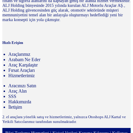
finans ve sigorta alanlarını da kapsayan geniş bir alanda hizmet vermektedir.
ALJ Holding bünyesinde 2015 yılında kurulan ALJ Motorlu Araçlar AŞ.,
ALJ Holding güvencesinden güç alarak, otomotiv sektöründe müşteri
memnuniyetini temel alan bir anlayışla oluşturmayı hedeflediği yeni bir
marka konsepti için yola çıkmıştır.
Hızlı Erişim
Araçlarımız
Arabam Ne Eder
Araç Karşılaştır
Fırsat Araçları
Hizmetlerimiz
Aracınızı Satın
Araç Alın
SSS
Hakkımızda
İletişim
2. el araçlara yönelik satış ve hizmetlerimiz, yalnızca Otoshops ALJ Kartal ve
Yetkili Satıcılarımız tarafından sunulmaktadır.