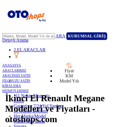
ARA
KURUMSAL GİRİŞ
Detaylı Arama
2.EL ARAÇLAR
ANASAYFA
Fiyat
ARAÇLARIMIZ
KM
ARACINIZI SATIN
Model Yılı
FİLONUZU SATIN
KİRALAMA
HİZMETLERİMİZ
İkinci El Renault Megane
111 Nokta Ekspertiz
Kredi
Garanti ve 7/24 Yol Yardımı
Modelleri ve Fiyatları -
14 Günde Değişim
Her Marka/Model
otoshops.com
Nakit Alım/Takas
Sigorta