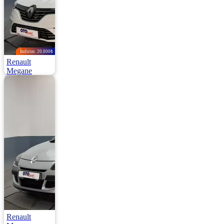
İndirim: 20.000₺
Renault
Megane
Sedan 1.3 Tce Edc Joy Comfort 140HP
2021 | Otomatik |
Benzin | 115.000
Km
1.280.000
1.300.000 ₺
Renault