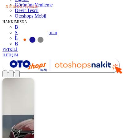
Görünüm Yenileme
X Filtreleri Temizle
Devir Tescil
Otoshops Mobil
HAKKIMIZDA
Biz Kimiz
Sıkça Sorulan Sorular
İletişim
Basın Odası
YETKİLİ SATICILAR
İLETİŞİM