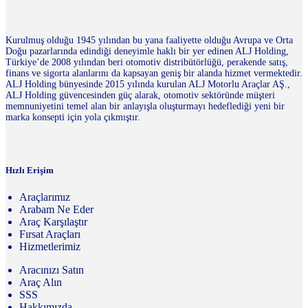
Kurulmuş olduğu 1945 yılından bu yana faaliyette olduğu Avrupa ve Orta
Doğu pazarlarında edindiği deneyimle haklı bir yer edinen ALJ Holding,
Türkiye’de 2008 yılından beri otomotiv distribütörlüğü, perakende satış,
finans ve sigorta alanlarını da kapsayan geniş bir alanda hizmet vermektedir.
ALJ Holding bünyesinde 2015 yılında kurulan ALJ Motorlu Araçlar AŞ.,
ALJ Holding güvencesinden güç alarak, otomotiv sektöründe müşteri
memnuniyetini temel alan bir anlayışla oluşturmayı hedeflediği yeni bir
marka konsepti için yola çıkmıştır.
Hızlı Erişim
Araçlarımız
Arabam Ne Eder
Araç Karşılaştır
Fırsat Araçları
Hizmetlerimiz
Aracınızı Satın
Araç Alın
SSS
Hakkımızda