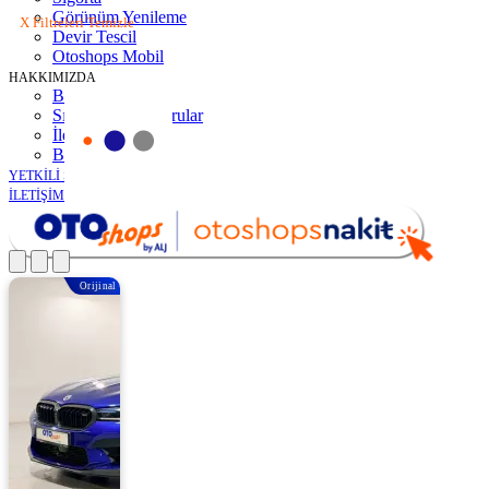
Görünüm Yenileme
X Filtreleri Temizle
Devir Tescil
Otoshops Mobil
HAKKIMIZDA
Biz Kimiz
Sıkça Sorulan Sorular
İletişim
Basın Odası
YETKİLİ SATICILAR
İLETİŞİM
Orijinal