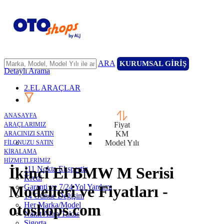
ARA
KURUMSAL GİRİŞ
Detaylı Arama
2.EL ARAÇLAR
ANASAYFA
Fiyat
ARAÇLARIMIZ
KM
ARACINIZI SATIN
Model Yılı
FİLONUZU SATIN
KİRALAMA
HİZMETLERİMİZ
İkinci El BMW M Serisi
111 Nokta Ekspertiz
Kredi
Garanti ve 7/24 Yol Yardımı
Modelleri ve Fiyatları -
14 Günde Değişim
Her Marka/Model
otoshops.com
Nakit Alım/Takas
Sigorta