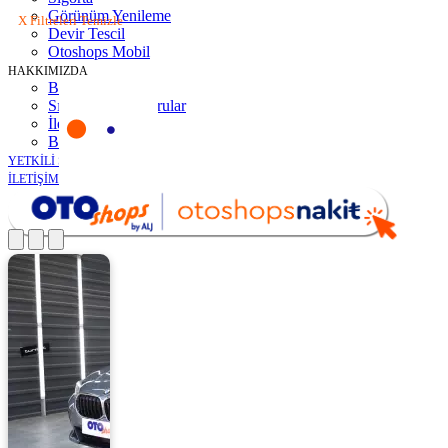
Görünüm Yenileme
X Filtreleri Temizle
Devir Tescil
Otoshops Mobil
HAKKIMIZDA
Biz Kimiz
Sıkça Sorulan Sorular
İletişim
Basın Odası
YETKİLİ SATICILAR
İLETİŞİM