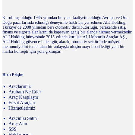
Kurulmuş olduğu 1945 yılından bu yana faaliyette olduğu Avrupa ve Orta
Doğu pazarlarında edindiği deneyimle haklı bir yer edinen ALJ Holding,
Türkiye’de 2008 yılından beri otomotiv distribütörlüğü, perakende satış,
finans ve sigorta alanlarını da kapsayan geniş bir alanda hizmet vermektedir.
ALJ Holding bünyesinde 2015 yılında kurulan ALJ Motorlu Araçlar AŞ.,
ALJ Holding güvencesinden güç alarak, otomotiv sektöründe müşteri
memnuniyetini temel alan bir anlayışla oluşturmayı hedeflediği yeni bir
marka konsepti için yola çıkmıştır.
Hızlı Erişim
Araçlarımız
Arabam Ne Eder
Araç Karşılaştır
Fırsat Araçları
Hizmetlerimiz
Aracınızı Satın
Araç Alın
SSS
Hakkımızda