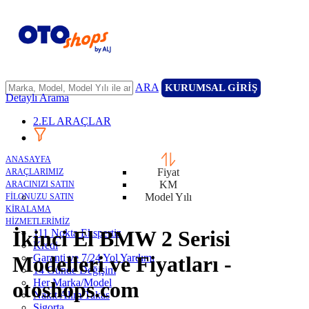
ARA
KURUMSAL GİRİŞ
Detaylı Arama
2.EL ARAÇLAR
ANASAYFA
Fiyat
ARAÇLARIMIZ
KM
ARACINIZI SATIN
Model Yılı
FİLONUZU SATIN
KİRALAMA
HİZMETLERİMİZ
İkinci El BMW 2 Serisi
111 Nokta Ekspertiz
Kredi
Garanti ve 7/24 Yol Yardımı
Modelleri ve Fiyatları -
14 Günde Değişim
Her Marka/Model
otoshops.com
Nakit Alım/Takas
Sigorta