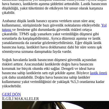
hava basıncı, lastiklerin aşınma şiddetini arttırabilir. Lastik basıncının
düşüklüğü, yakıt tüketimini de etkileyen bir unsur olarak karşınıza
çıkabilir.
Arabanız düşük lastik basıncı uyarısı verirken uzun süre araç
kullanmanız, sürüşünüzde bazı güvenlik noktalarını etkileyebilir.
Yol
tutuşu
ve frenleme gibi durumlarda güvenlik riskleri ortaya
çıkarabilir. TPMS ışığı yanarken yakıt verimliliğin düşmesi gibi
sorunlarla da karşılaşabilirsiniz. Ayrıca düzensiz aşınma ve lastik
yanaklarınızda da zararlar gözlemleyebilirsiniz. Eğer düşük lastik
basıncına karşı, lastikleri hava doldursanız dahi bir süre sonra ışık
sönmüyorsa uzmana danışmakta fayda vardır.
Soğuk havalarda lastik basıncının düşmesi güvenlik açısından
riskleri arttırır. Aracınızdaki lastiklerde doğru hava basıncını
korumak ise birçok olumlu etki sağlar. Dengeli ve ideal hava
basıncına sahip lastiklerin sırtı eşit şekilde aşınır. Böylece
lastik ömrü
çok daha uzatılabilir. Doğru hava basıncına sahip lastikler
kullanmanız yakıt verimliliğinizi de yaklaşık %3,3 oranlarına kadar
yükseltebilir.
GERİ DÖN
İLGİLİ MAKALELER