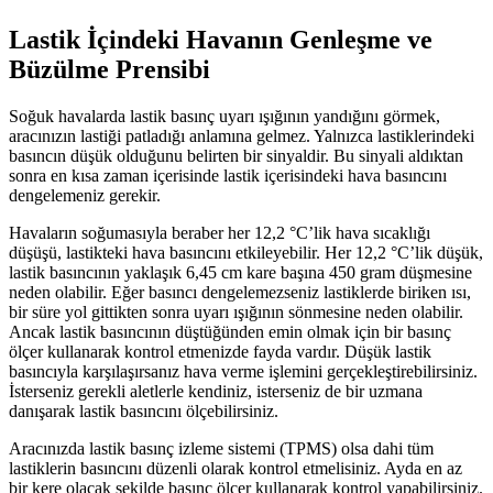
Lastik İçindeki Havanın Genleşme ve
Büzülme Prensibi
Soğuk havalarda lastik basınç uyarı ışığının yandığını görmek,
aracınızın lastiği patladığı anlamına gelmez. Yalnızca lastiklerindeki
basıncın düşük olduğunu belirten bir sinyaldir. Bu sinyali aldıktan
sonra en kısa zaman içerisinde lastik içerisindeki hava basıncını
dengelemeniz gerekir.
Havaların soğumasıyla beraber her 12,2 °C’lik hava sıcaklığı
düşüşü, lastikteki hava basıncını etkileyebilir. Her 12,2 °C’lik düşük,
lastik basıncının yaklaşık 6,45 cm kare başına 450 gram düşmesine
neden olabilir. Eğer basıncı dengelemezseniz lastiklerde biriken ısı,
bir süre yol gittikten sonra uyarı ışığının sönmesine neden olabilir.
Ancak lastik basıncının düştüğünden emin olmak için bir basınç
ölçer kullanarak kontrol etmenizde fayda vardır. Düşük lastik
basıncıyla karşılaşırsanız hava verme işlemini gerçekleştirebilirsiniz.
İsterseniz gerekli aletlerle kendiniz, isterseniz de bir uzmana
danışarak lastik basıncını ölçebilirsiniz.
Aracınızda lastik basınç izleme sistemi (TPMS) olsa dahi tüm
lastiklerin basıncını düzenli olarak kontrol etmelisiniz. Ayda en az
bir kere olacak şekilde basınç ölçer kullanarak kontrol yapabilirsiniz.