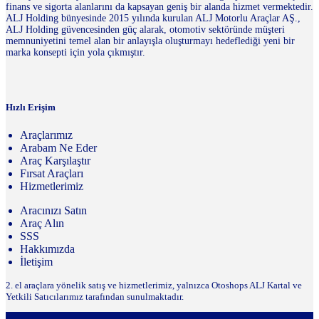
finans ve sigorta alanlarını da kapsayan geniş bir alanda hizmet vermektedir.
ALJ Holding bünyesinde 2015 yılında kurulan ALJ Motorlu Araçlar AŞ.,
ALJ Holding güvencesinden güç alarak, otomotiv sektöründe müşteri
memnuniyetini temel alan bir anlayışla oluşturmayı hedeflediği yeni bir
marka konsepti için yola çıkmıştır.
Hızlı Erişim
Araçlarımız
Arabam Ne Eder
Araç Karşılaştır
Fırsat Araçları
Hizmetlerimiz
Aracınızı Satın
Araç Alın
SSS
Hakkımızda
İletişim
2. el araçlara yönelik satış ve hizmetlerimiz, yalnızca Otoshops ALJ Kartal ve
Yetkili Satıcılarımız tarafından sunulmaktadır.