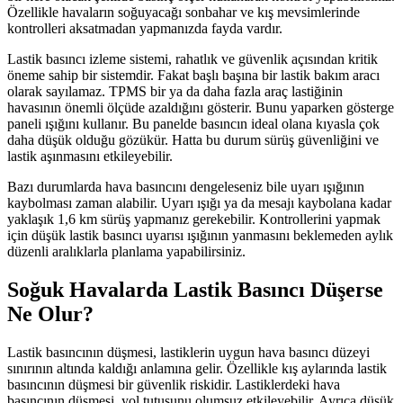
Özellikle havaların soğuyacağı sonbahar ve kış mevsimlerinde
kontrolleri aksatmadan yapmanızda fayda vardır.
Lastik basıncı izleme sistemi, rahatlık ve güvenlik açısından kritik
öneme sahip bir sistemdir. Fakat başlı başına bir lastik bakım aracı
olarak sayılamaz. TPMS bir ya da daha fazla araç lastiğinin
havasının önemli ölçüde azaldığını gösterir. Bunu yaparken gösterge
paneli ışığını kullanır. Bu panelde basıncın ideal olana kıyasla çok
daha düşük olduğu gözükür. Hatta bu durum sürüş güvenliğini ve
lastik aşınmasını etkileyebilir.
Bazı durumlarda hava basıncını dengeleseniz bile uyarı ışığının
kaybolması zaman alabilir. Uyarı ışığı ya da mesajı kaybolana kadar
yaklaşık 1,6 km sürüş yapmanız gerekebilir. Kontrollerini yapmak
için düşük lastik basıncı uyarısı ışığının yanmasını beklemeden aylık
düzenli aralıklarla planlama yapabilirsiniz.
Soğuk Havalarda Lastik Basıncı Düşerse
Ne Olur?
Lastik basıncının düşmesi, lastiklerin uygun hava basıncı düzeyi
sınırının altında kaldığı anlamına gelir. Özellikle kış aylarında lastik
basıncının düşmesi bir güvenlik riskidir. Lastiklerdeki hava
basıncının düşmesi, yol tutuşunu olumsuz etkileyebilir. Ayrıca düşük