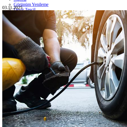
Görünüm Yenileme
03.11.2025
Devir Tescil
Otoshops Mobil
HAKKIMIZDA
Biz Kimiz
Sıkça Sorulan Sorular
İletişim
Basın Odası
YETKİLİ SATICILAR
İLETİŞİM