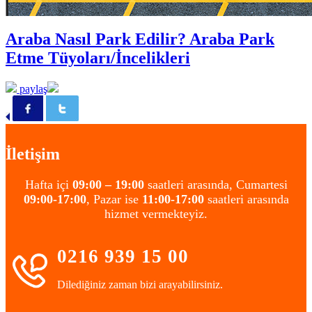
Araba Nasıl Park Edilir? Araba Park
Etme Tüyoları/İncelikleri
paylaş
İletişim
Hafta içi
09:00 – 19:00
saatleri arasında, Cumartesi
09:00-17:00
, Pazar ise
11:00-17:00
saatleri arasında
hizmet vermekteyiz.
0216 939 15 00
Dilediğiniz zaman bizi arayabilirsiniz.