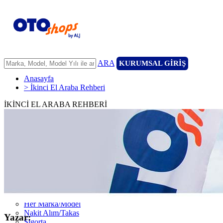
ARA
KURUMSAL GİRİŞ
Anasayfa
> İkinci El Araba Rehberi
İKİNCİ EL ARABA REHBERİ
ANASAYFA
ARAÇLARIMIZ
ARACINIZI SATIN
FİLONUZU SATIN
KİRALAMA
HİZMETLERİMİZ
111 Nokta Ekspertiz
Kredi
Garanti ve 7/24 Yol Yardımı
14 Günde Değişim
Her Marka/Model
Nakit Alım/Takas
Yazar:
Sigorta