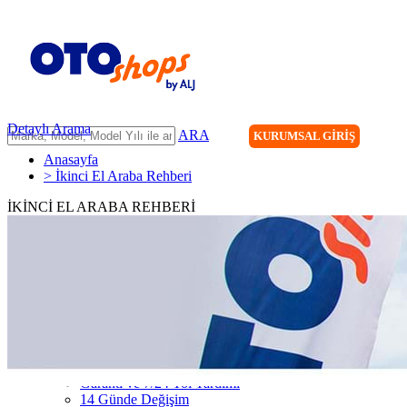
Detaylı Arama
ARA
KURUMSAL GİRİŞ
Anasayfa
> İkinci El Araba Rehberi
İKİNCİ EL ARABA REHBERİ
ANASAYFA
ARAÇLARIMIZ
ARACINIZI SATIN
FİLONUZU SATIN
KİRALAMA
HİZMETLERİMİZ
111 Nokta Ekspertiz
Kredi
Garanti ve 7/24 Yol Yardımı
14 Günde Değişim