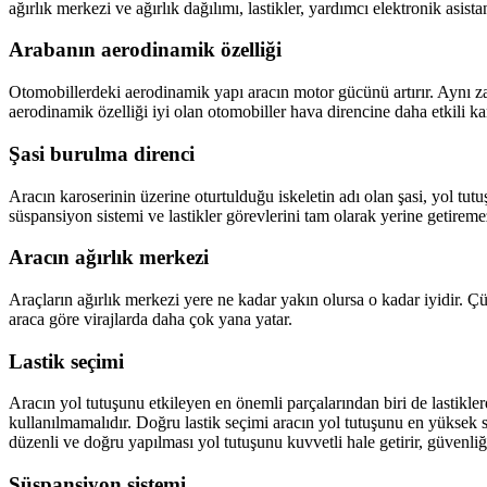
ağırlık merkezi ve ağırlık dağılımı, lastikler, yardımcı elektronik asista
Arabanın aerodinamik özelliği
Otomobillerdeki aerodinamik yapı aracın motor gücünü artırır. Aynı za
aerodinamik özelliği iyi olan otomobiller hava direncine daha etkili ka
Şasi burulma direnci
Aracın karoserinin üzerine oturtulduğu iskeletin adı olan şasi, yol tut
süspansiyon sistemi ve lastikler görevlerini tam olarak yerine getirem
Aracın ağırlık merkezi
Araçların ağırlık merkezi yere ne kadar yakın olursa o kadar iyidir. Çü
araca göre virajlarda daha çok yana yatar.
Lastik seçimi
Aracın yol tutuşunu etkileyen en önemli parçalarından biri de lastiklerdi
kullanılmamalıdır. Doğru lastik seçimi aracın yol tutuşunu en yüksek se
düzenli ve doğru yapılması yol tutuşunu kuvvetli hale getirir, güvenliği 
Süspansiyon sistemi