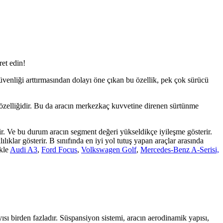
ret edin!
güvenliği arttırmasından dolayı öne çıkan bu özellik, pek çok sürücü
e özelliğidir. Bu da aracın merkezkaç kuvvetine direnen sürtünme
tir. Ve bu durum aracın segment değeri yükseldikçe iyileşme gösterir.
lar gösterir. B sınıfında en iyi yol tutuş yapan araçlar arasında
ikle
Audi A3
,
Ford Focus
,
Volkswagen Golf
,
Mercedes-Benz A-Serisi,
ısı birden fazladır. Süspansiyon sistemi, aracın aerodinamik yapısı,