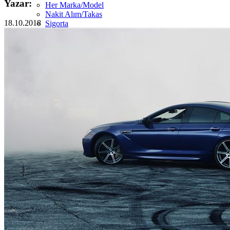
Yazar:
Her Marka/Model
Nakit Alım/Takas
18.10.2018
Sigorta
Görünüm Yenileme
Devir Tescil
Otoshops Mobil
HAKKIMIZDA
Biz Kimiz
Sıkça Sorulan Sorular
İletişim
Basın Odası
YETKİLİ SATICILAR
İLETİŞİM