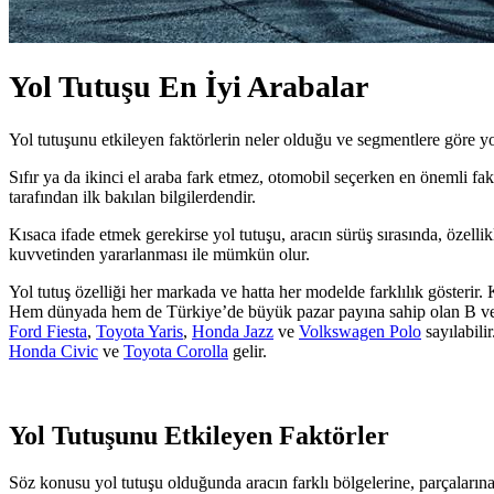
Yol Tutuşu En İyi Arabalar
Yol tutuşunu etkileyen faktörlerin neler olduğu ve segmentlere göre y
Sıfır ya da ikinci el araba fark etmez, otomobil seçerken en önemli fak
tarafından ilk bakılan bilgilerdendir.
Kısaca ifade etmek gerekirse yol tutuşu, aracın sürüş sırasında, özel
kuvvetinden yararlanması ile mümkün olur.
Yol tutuş özelliği her markada ve hatta her modelde farklılık gösterir
Hem dünyada hem de Türkiye’de büyük pazar payına sahip olan B ve C sı
Ford Fiesta
,
Toyota Yaris
,
Honda Jazz
ve
Volkswagen Polo
sayılabili
Honda Civic
ve
Toyota Corolla
gelir.
Yol Tutuşunu Etkileyen Faktörler
Söz konusu yol tutuşu olduğunda aracın farklı bölgelerine, parçalarına