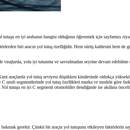
ol tutuşu en iyi arabanın hangisi olduğunu öğrenmek için sayfamızı ziya
törlerden biri aracın yol tutuş özelliğidir. Hem sürüş kalitesini hem de 
likle virajlarda, yola iyi tutunma ve savrulmadan seyrine devam edebilm
. Kimi araçlarda yol tutuş seviyesi düşükken kimilerinde oldukça yüksek
nıfı segmentlerinde yol tutuş özellikleri marka ve modele göre farklılık
r. Yol tutuşu en iyi C segmenti otomobiller dendiğinde ise akıllara öncel
 bakmak gerekir. Çünkü bir araçta yol tutuşunu etkileyen faktörlerin say