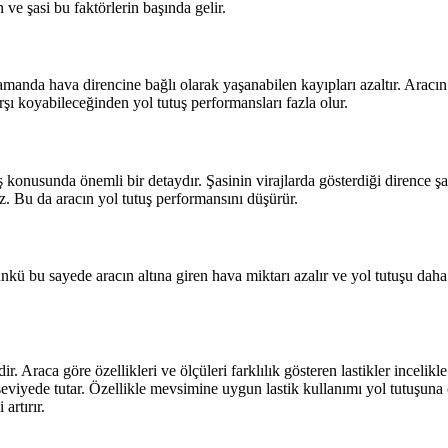
n ve şasi bu faktörlerin başında gelir.
manda hava direncine bağlı olarak yaşanabilen kayıpları azaltır. Aracın 
rşı koyabileceğinden yol tutuş performansları fazla olur.
uş konusunda önemli bir detaydır. Şasinin virajlarda gösterdiği dirence 
ez. Bu da aracın yol tutuş performansını düşürür.
nkü bu sayede aracın altına giren hava miktarı azalır ve yol tutuşu daha 
r. Araca göre özellikleri ve ölçüleri farklılık gösteren lastikler incelik
viyede tutar. Özellikle mevsimine uygun lastik kullanımı yol tutuşuna ci
artırır.