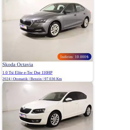
OTOSHOPS DEDE OTOMOTİV - KOCAELİ
1.280.000
1.320.000 ₺
İndirim: 10.000₺
Skoda Octavia
1.0 Tsi Elite e-Tec Dsg 110HP
2024 | Otomatik | Benzin | 97.036 Km
ALJ KARTAL - İSTANBUL ANADOLU
1.690.000
1.700.000 ₺