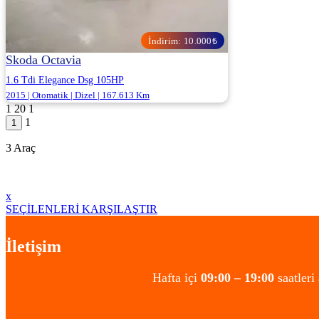
İndirim: 10.000₺
Skoda Octavia
1.6 Tdi Elegance Dsg 105HP
2015 | Otomatik | Dizel | 167.613 Km
1
20
1
ALJ KARTAL - İSTANBUL ANADOLU
1
1.240.000
1.250.000 ₺
3 Araç
x
SEÇİLENLERİ KARŞILAŞTIR
İletişim
Hafta içi
09:00 – 19:00
saatleri