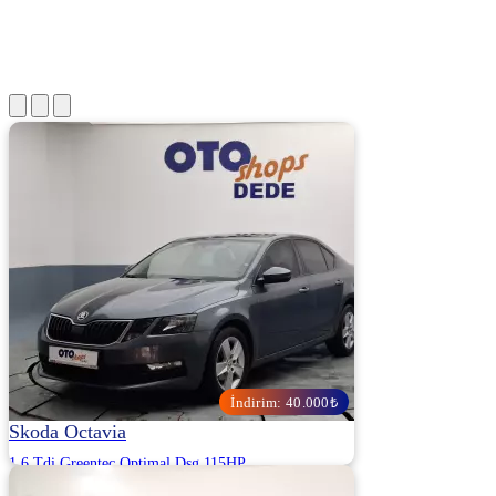
İndirim: 40.000₺
Skoda Octavia
1.6 Tdi Greentec Optimal Dsg 115HP
2019 | Otomatik | Dizel | 178.500 Km