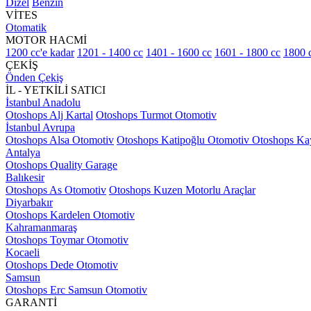
Dizel
Benzin
VİTES
Otomatik
MOTOR HACMİ
1200 cc'e kadar
1201 - 1400 cc
1401 - 1600 cc
1601 - 1800 cc
1800 c
ÇEKİŞ
Önden Çekiş
İL - YETKİLİ SATICI
İstanbul Anadolu
Otoshops Alj Kartal
Otoshops Turmot Otomotiv
İstanbul Avrupa
Otoshops Alsa Otomotiv
Otoshops Katipoğlu Otomotiv
Otoshops Ka
Antalya
Otoshops Quality Garage
Balıkesir
Otoshops As Otomotiv
Otoshops Kuzen Motorlu Araçlar
Diyarbakır
Otoshops Kardelen Otomotiv
Kahramanmaraş
Otoshops Toymar Otomotiv
Kocaeli
Otoshops Dede Otomotiv
Samsun
Otoshops Erc Samsun Otomotiv
GARANTİ