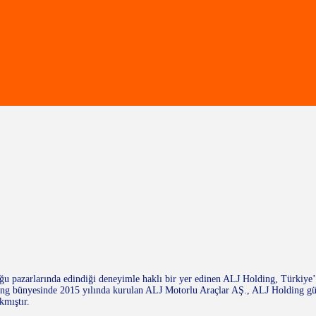
 pazarlarında edindiği deneyimle haklı bir yer edinen ALJ Holding, Türkiye’de
lding bünyesinde 2015 yılında kurulan ALJ Motorlu Araçlar AŞ., ALJ Holding g
kmıştır.