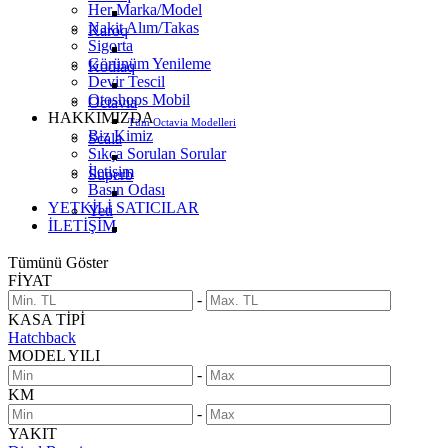
Her Marka/Model
Nakit Alım/Takas
Karoq
Sigorta
Görünüm Yenileme
Kodiaq
Devir Tescil
Otoshops Mobil
Octavia
HAKKIMIZDA
Tüm Octavia Modelleri
Biz Kimiz
Scala
Sıkça Sorulan Sorular
İletişim
Superb
Basın Odası
YETKİLİ SATICILAR
Yeti
İLETİŞİM
Tümünü Göster
FİYAT
-
KASA TİPİ
Hatchback
MODEL YILI
-
KM
-
YAKIT