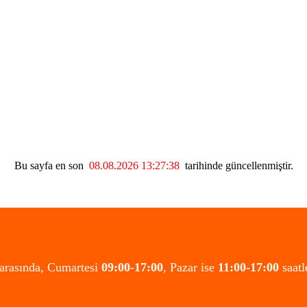
Bu sayfa en son
08.08.2026 13:27:38
tarihinde güncellenmiştir.
 arasında, Cumartesi
09:00-17:00
, Pazar ise
11:00-17:00
saatl