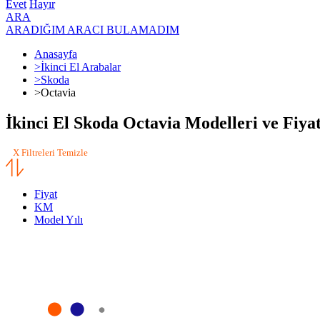
Evet
Hayır
ARA
ARADIĞIM ARACI BULAMADIM
Anasayfa
>
İkinci El Arabalar
>
Skoda
>
Octavia
İkinci El Skoda Octavia Modelleri ve Fiyat
X Filtreleri Temizle
Fiyat
KM
Model Yılı