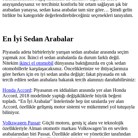
arayışındaysanız ve tercihiniz konforlu bir ortam sağlayan şık bir
arabadan yanaysa, sedan kasa arabalar tam size göre… Şimdi gelin
birlikte bu kategoride değerlendirebileceğiniz seçenekleri tanıyalım.
En İyi Sedan Arabalar
Piyasada adeta birbirleriyle yarışan sedan arabalar arasında seçim
yapmak zor. İkinci el sedan arabalarda da durum farklı değil.
Nitekim
ikinci el otomobil
dünyasına baktığınızda en çok sedan
otomobillerle karşılaşacaksınız. Önceliklerinize ve ihtiyaçlarınıza
göre herkes için en iyi sedan araba değişir; fakat piyasada en sık
tercih edilen sedan arabalara bakarak tercih alanınızı daraltabilirsiniz:
Honda Accord
: Piyasanın en iddialıları arasında yer alan Honda
Accord, 2018 modelinde yaptığı değişikliklerle büyük beğeni
topladı. “En İyi Arabalar” listelerinde hep üst sıralarda yer alan
Accord, özellikle gelişmiş motor sistemi ve mükemmel yol tutuşuyla
biliniyor.
Volkswagen Passat
: Güçlü motoru, geniş iç alanı ve teknolojik
özellikleriyle Alman otomotiv markası Volkswagen’in en sevilen
arabalarından biri Passat. Özellikle aileler ve yöneticiler tarafından