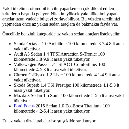
Yakıt tüketimi, otomobil tercihi yaparken en çok dikkat edilen
kriterlerin başında geliyor. Nitekim yüksek yakıt tüketimi yapan
araçlar uzun vadede bütçeyi zorlayabiliyor. Bu yüzden tercihinizi
yapmadan önce az yakan sedan araçlara da bakmakta fayda var.
Öncelikle benzinli kategoride az yakan sedan araçları listeleyelim:
Skoda Octavia 1.0 Ambition: 100 kilometrede 3.7-4.8 lt arası
yakıt tüketiyor.
Audi A3 Sedan 1.4 TFSI Attraction S-Tronic: 100
kilometrede 3.8-9.9 lt arası yakıt tüketiyor.
Volkswagen Passat 1.4TSI ACT Comfortline: 100
kilometrede 4-5.3 lt arası yakıt tüketiyor.
Citroen C-Elysee 1.2 Live: 100 kilometrede 4.1-4.9 lt arası
yakıt tüketiyor.
Skoda Superb 1.4 TSI Prestige: 100 kilometrede 4.1-5.3 lt
arası yakıt tüketiyor.
Mazda 3 Sedan 1.5 Soul: 100 kilometrede 5-5.5 lt arası yakıt
tüketiyor.
Ford Focus
2015 Sedan 1.0 EcoBoost Titanium: 100
kilometrede 4.2-6.4 lt arası yakıt tüketiyor.
En az yakan dizel arabalar ise şu şekilde sıralanıyor: