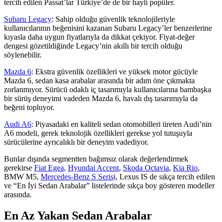
tercih edilen Passat’lar Türkiye’de de bir hayli popüler.
Subaru Legacy
: Sahip olduğu güvenlik teknolojileriyle
kullanıcılarının beğenisini kazanan Subaru Legacy’ler benzerlerine
kıyasla daha uygun fiyatlarıyla da dikkat çekiyor. Fiyat-değer
dengesi gözetildiğinde Legacy’nin akıllı bir tercih olduğu
söylenebilir.
Mazda 6
: Ekstra güvenlik özellikleri ve yüksek motor gücüyle
Mazda 6, sedan kasa arabalar arasında bir adım öne çıkmakta
zorlanmıyor. Sürücü odaklı iç tasarımıyla kullanıcılarına bambaşka
bir sürüş deneyimi vadeden Mazda 6, havalı dış tasarımıyla da
beğeni topluyor.
Audi A6
: Piyasadaki en kaliteli sedan otomobilleri üreten Audi’nin
A6 modeli, gerek teknolojik özellikleri gerekse yol tutuşuyla
sürücülerine ayrıcalıklı bir deneyim vadediyor.
Bunlar dışında segmentten bağımsız olarak değerlendirmek
gerekirse
Fiat Egea
,
Hyundai Accent
,
Skoda Octavia
,
Kia Rio
,
BMW M5,
Mercedes-Benz S Seris
i, Lexus IS de sıkça tercih edilen
ve “En İyi Sedan Arabalar” listelerinde sıkça boy gösteren modeller
arasında.
En Az Yakan Sedan Arabalar