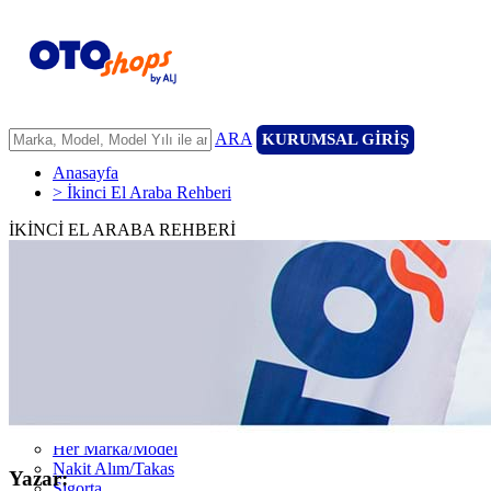
ARA
KURUMSAL GİRİŞ
Anasayfa
> İkinci El Araba Rehberi
İKİNCİ EL ARABA REHBERİ
ANASAYFA
ARAÇLARIMIZ
ARACINIZI SATIN
FİLONUZU SATIN
KİRALAMA
HİZMETLERİMİZ
111 Nokta Ekspertiz
Kredi
Garanti ve 7/24 Yol Yardımı
14 Günde Değişim
Her Marka/Model
Nakit Alım/Takas
Yazar:
Sigorta