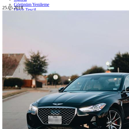
Görünüm Yenileme
25.05.2018
Devir Tescil
Otoshops Mobil
HAKKIMIZDA
Biz Kimiz
Sıkça Sorulan Sorular
İletişim
Basın Odası
YETKİLİ SATICILAR
İLETİŞİM