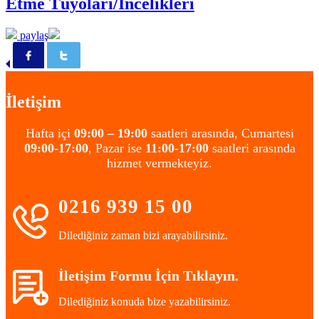
Etme Tüyoları/İncelikleri
paylaş
İletişim
Hafta içi
09:00 – 19:00
saatleri arasında, Cumartesi
09:00-17:00
, Pazar ise
11:00-17:00
saatleri arasında
hizmet vermekteyiz.
0216 939 15 00
Dilediğiniz zaman bizi arayabilirsiniz.
İletişim Formu İçin Tıklayın.
Dilediğiniz konuda bize yazabilirsiniz.