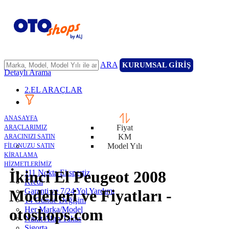
ARA
KURUMSAL GİRİŞ
Detaylı Arama
2.EL ARAÇLAR
ANASAYFA
Fiyat
ARAÇLARIMIZ
KM
ARACINIZI SATIN
Model Yılı
FİLONUZU SATIN
KİRALAMA
HİZMETLERİMİZ
İkinci El Peugeot 2008
111 Nokta Ekspertiz
Kredi
Garanti ve 7/24 Yol Yardımı
Modelleri ve Fiyatları -
14 Günde Değişim
Her Marka/Model
otoshops.com
Nakit Alım/Takas
Sigorta