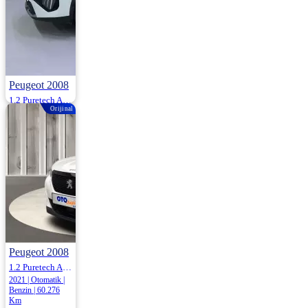
Peugeot 2008
1.2 Puretech Allure Eat8 130HP
Orijinal
2025 | Otomatik |
Benzin | 30.474
Km
1.699.000
Peugeot 2008
1.2 Puretech Active Eat8 130HP
2021 | Otomatik |
Benzin | 60.276
Km