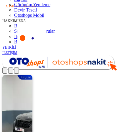
Görünüm Yenileme
X Filtreleri Temizle
Devir Tescil
Otoshops Mobil
HAKKIMIZDA
Biz Kimiz
Sıkça Sorulan Sorular
İletişim
Basın Odası
YETKİLİ SATICILAR
İLETİŞİM
Orijinal