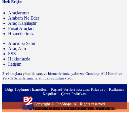
Hızlı Erişim
Araçlarımız
Arabam Ne Eder
Araç Karşılaştır
Fırsat Araçları
Hizmetlerimiz
Aracınızı Satın
Araç Alın
SSS
Hakkımızda
İletişim
2. el araçlara yönelik satış ve hizmetlerimiz, yalnızca Otoshops ALJ Kartal ve
Yetkili Satıcılarımız tarafından sunulmaktadır.
Bilgi Toplumu Hizmetleri
Kişisel Verileri Koruma Kılavuzu
Kullanıcı
Koşulları
Çerez Politikası
Copyright © OtoShops. All Rights reserved.
OTOSHOPS KATİPOĞLU OTOMOTİV - İSTANBUL AVRUPA
OTOSHOPS KUZEN MOTORLU ARAÇLAR - BALIKESİR
OTOSHOPS ALSA OTOMOTİV - İSTANBUL AVRUPA
OTOSHOPS ERC SAMSUN OTOMOTİV - SAMSUN
OTOSHOPS ERC SAMSUN OTOMOTİV - SAMSUN
OTOSHOPS DEDE OTOMOTİV - KOCAELİ