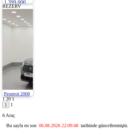
1.399.000
REZERV
Peugeot 2008
1
20
1
1.2 Puretech Allure Eat8 130HP
1
2025 | Otomatik |
Benzin | 9.000 Km
6 Araç
1.795.000
Bu sayfa en son
06.08.2026 22:09:48
tarihinde güncellenmiştir.