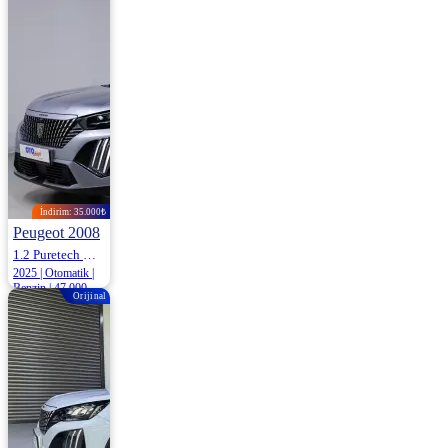
Benzin | 39.000
Km
1.715.000
İndirim: 35.000₺
Peugeot 2008
1.2 Puretech Gt Eat8 130HP
2025 | Otomatik |
Benzin | 47.000
Orijinal
Km
1.730.000
1.765.000 ₺