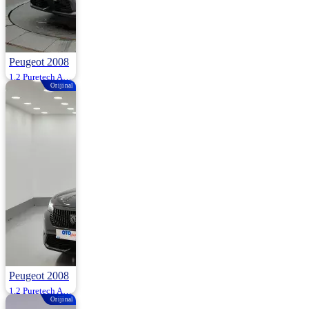
Peugeot 2008
1.2 Puretech Allure Eat8 130HP
Orijinal
2025 | Otomatik |
Benzin | 31.000
Km
1.695.000
Peugeot 2008
1.2 Puretech Allure Eat8 130HP
Orijinal
2025 | Otomatik |