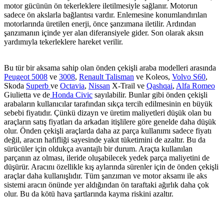
motor gücünün ön tekerleklere iletilmesiyle sağlanır. Motorun
sadece ön akslarla bağlantısı vardır. Enlemesine konumlandırılan
motorlarında üretilen enerji, önce şanzımana iletilir. Ardından
şanzımanın içinde yer alan diferansiyele gider. Son olarak aksın
yardımıyla tekerleklere hareket verilir.
Bu tür bir aksama sahip olan önden çekişli araba modelleri arasında
Peugeot 5008
ve
3008
,
Renault Talisman
ve Koleos,
Volvo S60
,
Skoda
Superb
ve
Octavia
,
Nissan
X-Trail ve
Qashqai
,
Alfa Romeo
Giulietta ve de
Honda Civic
sayılabilir. Bunlar gibi önden çekişli
arabaların kullanıcılar tarafından sıkça tercih edilmesinin en büyük
sebebi fiyatıdır. Çünkü dizayn ve üretim maliyetleri düşük olan bu
araçların satış fiyatları da arkadan itişlilere göre genelde daha düşük
olur. Önden çekişli araçlarda daha az parça kullanımı sadece fiyatı
değil, aracın hafifliği sayesinde yakıt tüketimini de azaltır. Bu da
sürücüler için oldukça avantajlı bir durum. Araçta kullanılan
parçanın az olması, ileride oluşabilecek yedek parça maliyetini de
düşürür. Aracını özellikle kış aylarında sürenler için de önden çekişli
araçlar daha kullanışlıdır. Tüm şanzıman ve motor aksamı ile aks
sistemi aracın önünde yer aldığından ön taraftaki ağırlık daha çok
olur. Bu da kötü hava şartlarında kayma riskini azaltır.