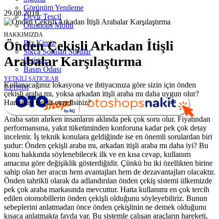
Görünüm Yenileme
29.08.2018
Devir Tescil
Otoshops Mobil
HAKKIMIZDA
Önden Çekişli Arkadan İtişli
Biz Kimiz
Sıkça Sorulan Sorular
Arabalar Karşılaştırma
İletişim
Basın Odası
YETKİLİ SATICILAR
Kullanacağınız lokasyona ve ihtiyacınıza göre sizin için önden
İLETİŞİM
çekişli araba mı, yoksa arkadan itişli araba mı daha uygun olur?
Hangisini tercih etmelisiniz?
Araba satın alırken insanların aklında pek çok soru olur. Fiyatından
performansına, yakıt tüketiminden konforuna kadar pek çok detay
incelenir. İş teknik konulara geldiğinde ise en önemli sorulardan biri
şudur: Önden çekişli araba mı, arkadan itişli araba mı daha iyi? Bu
konu hakkında söylenebilecek ilk ve en kısa cevap, kullanım
amacına göre değişiklik gösterdiğidir. Çünkü bu iki özellikten birine
sahip olan her aracın hem avantajları hem de dezavantajları olacaktır.
Önden tahrikli olarak da adlandırılan önden çekiş sistemi ülkemizde
pek çok araba markasında mevcuttur. Hatta kullanımı en çok tercih
edilen otomobillerin önden çekişli olduğunu söyleyebiliriz. Bunun
sebeplerini anlatmadan önce önden çekişlinin ne demek olduğunu
kısaca anlatmakta fayda var. Bu sistemle çalışan araçların hareketi,