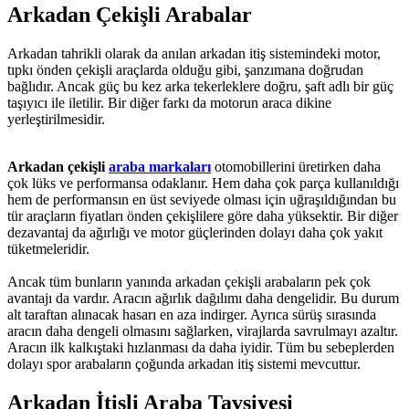
Arkadan Çekişli Arabalar
Arkadan tahrikli olarak da anılan arkadan itiş sistemindeki motor,
tıpkı önden çekişli araçlarda olduğu gibi, şanzımana doğrudan
bağlıdır. Ancak güç bu kez arka tekerleklere doğru, şaft adlı bir güç
taşıyıcı ile iletilir. Bir diğer farkı da motorun araca dikine
yerleştirilmesidir.
Arkadan çekişli
araba markaları
otomobillerini üretirken daha
çok lüks ve performansa odaklanır. Hem daha çok parça kullanıldığı
hem de performansın en üst seviyede olması için uğraşıldığından bu
tür araçların fiyatları önden çekişlilere göre daha yüksektir. Bir diğer
dezavantaj da ağırlığı ve motor güçlerinden dolayı daha çok yakıt
tüketmeleridir.
Ancak tüm bunların yanında arkadan çekişli arabaların pek çok
avantajı da vardır. Aracın ağırlık dağılımı daha dengelidir. Bu durum
alt taraftan alınacak hasarı en aza indirger. Ayrıca sürüş sırasında
aracın daha dengeli olmasını sağlarken, virajlarda savrulmayı azaltır.
Aracın ilk kalkıştaki hızlanması da daha iyidir. Tüm bu sebeplerden
dolayı spor arabaların çoğunda arkadan itiş sistemi mevcuttur.
Arkadan İtişli Araba Tavsiyesi