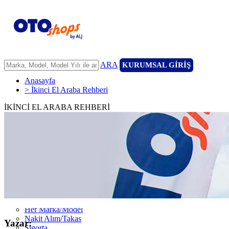
ARA
KURUMSAL GİRİŞ
Anasayfa
> İkinci El Araba Rehberi
İKİNCİ EL ARABA REHBERİ
ANASAYFA
ARAÇLARIMIZ
ARACINIZI SATIN
FİLONUZU SATIN
KİRALAMA
HİZMETLERİMİZ
111 Nokta Ekspertiz
Kredi
Garanti ve 7/24 Yol Yardımı
14 Günde Değişim
Her Marka/Model
Nakit Alım/Takas
Yazar:
Sigorta