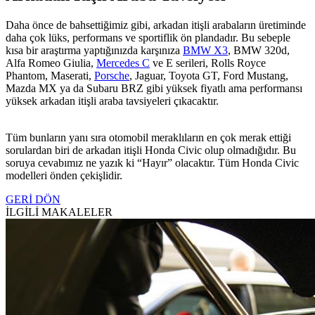
Daha önce de bahsettiğimiz gibi, arkadan itişli arabaların üretiminde
daha çok lüks, performans ve sportiflik ön plandadır. Bu sebeple
kısa bir araştırma yaptığınızda karşınıza
BMW X3
, BMW 320d,
Alfa Romeo Giulia,
Mercedes C
ve E serileri, Rolls Royce
Phantom, Maserati,
Porsche
, Jaguar, Toyota GT, Ford Mustang,
Mazda MX ya da Subaru BRZ gibi yüksek fiyatlı ama performansı
yüksek arkadan itişli araba tavsiyeleri çıkacaktır.
Tüm bunların yanı sıra otomobil meraklıların en çok merak ettiği
sorulardan biri de arkadan itişli Honda Civic olup olmadığıdır. Bu
soruya cevabımız ne yazık ki “Hayır” olacaktır. Tüm Honda Civic
modelleri önden çekişlidir.
GERİ DÖN
İLGİLİ MAKALELER