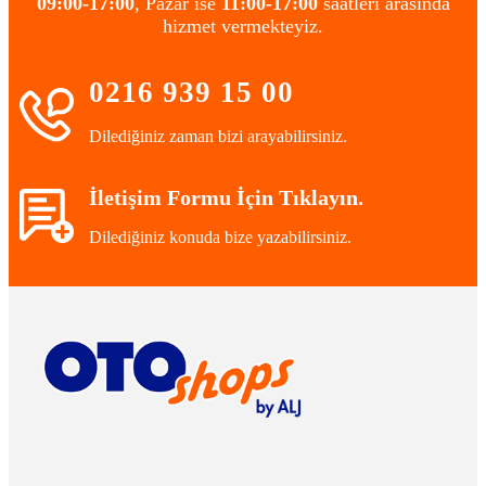
09:00-17:00
, Pazar ise
11:00-17:00
saatleri arasında
hizmet vermekteyiz.
0216 939 15 00
Dilediğiniz zaman bizi arayabilirsiniz.
İletişim Formu İçin Tıklayın.
Dilediğiniz konuda bize yazabilirsiniz.