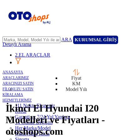
ARA
KURUMSAL GİRİŞ
Detaylı Arama
2.EL ARAÇLAR
ANASAYFA
Fiyat
ARAÇLARIMIZ
KM
ARACINIZI SATIN
Model Yılı
FİLONUZU SATIN
KİRALAMA
HİZMETLERİMİZ
İkinci El Hyundai I20
111 Nokta Ekspertiz
Kredi
Garanti ve 7/24 Yol Yardımı
Modelleri ve Fiyatları -
14 Günde Değişim
Her Marka/Model
otoshops.com
Nakit Alım/Takas
Sigorta