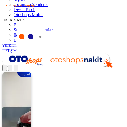
Görünüm Yenileme
X Filtreleri Temizle
Devir Tescil
Otoshops Mobil
HAKKIMIZDA
Biz Kimiz
Sıkça Sorulan Sorular
İletişim
Basın Odası
YETKİLİ SATICILAR
İLETİŞİM
Orijinal