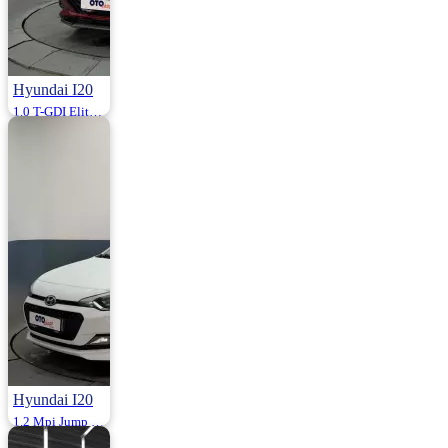
Hyundai I20
1.0 T-GDI Elite Navigasyon Dct 100HP
2025 | Otomatik |
Benzin | 29.000
Km
1.495.000
Hyundai I20
1.2 Mpi Jump 84HP
2015 | Manuel |