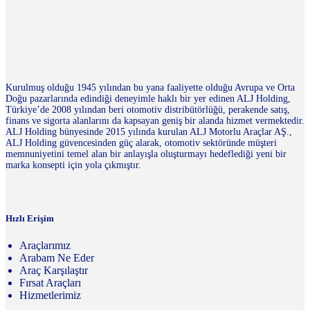
Kurulmuş olduğu 1945 yılından bu yana faaliyette olduğu Avrupa ve Orta
Doğu pazarlarında edindiği deneyimle haklı bir yer edinen ALJ Holding,
Türkiye’de 2008 yılından beri otomotiv distribütörlüğü, perakende satış,
finans ve sigorta alanlarını da kapsayan geniş bir alanda hizmet vermektedir.
ALJ Holding bünyesinde 2015 yılında kurulan ALJ Motorlu Araçlar AŞ.,
ALJ Holding güvencesinden güç alarak, otomotiv sektöründe müşteri
memnuniyetini temel alan bir anlayışla oluşturmayı hedeflediği yeni bir
marka konsepti için yola çıkmıştır.
Hızlı Erişim
Araçlarımız
Arabam Ne Eder
Araç Karşılaştır
Fırsat Araçları
Hizmetlerimiz