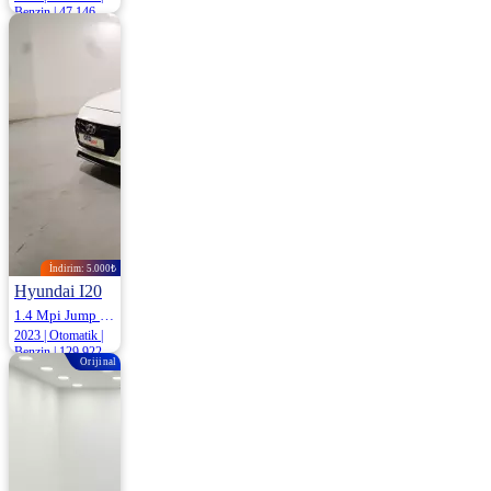
Benzin | 47.146
Km
1.177.500
1.197.500 ₺
İndirim: 5.000₺
Hyundai I20
1.4 Mpi Jump 100HP
2023 | Otomatik |
Benzin | 129.922
Orijinal
Km
1.175.000
1.180.000 ₺