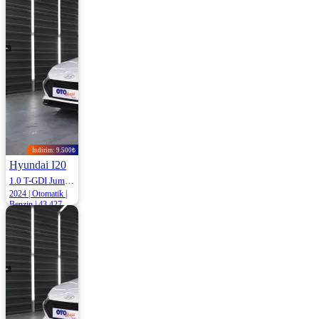
Benzin | 165.000
Km
775.000
İndirim: 9.500₺
Hyundai I20
1.0 T-GDI Jump Dct 100HP
2024 | Otomatik |
Benzin | 43.427
Km
1.169.500
1.179.000 ₺