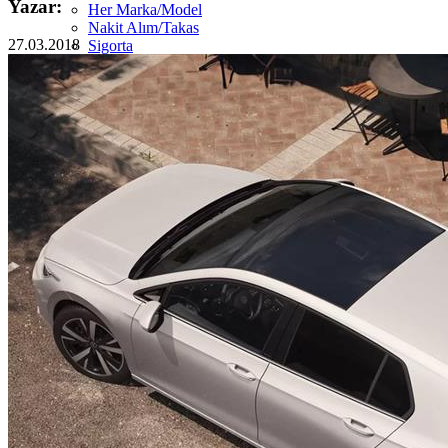
Yazar:
Her Marka/Model
Nakit Alım/Takas
27.03.2018
Sigorta
Görünüm Yenileme
Devir Tescil
Otoshops Mobil
HAKKIMIZDA
Biz Kimiz
Sıkça Sorulan Sorular
İletişim
Basın Odası
YETKİLİ SATICILAR
İLETİŞİM