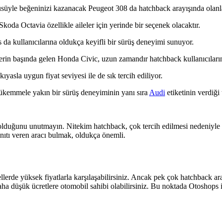
üsüyle beğeninizi kazanacak Peugeot 308 da hatchback arayışında olanla
koda Octavia özellikle aileler için yerinde bir seçenek olacaktır.
 da kullanıcılarına oldukça keyifli bir sürüş deneyimi sunuyor.
rin başında gelen Honda Civic, uzun zamandır hatchback kullanıcılarını
asla uygun fiyat seviyesi ile de sık tercih ediliyor.
ükemmele yakın bir sürüş deneyiminin yanı sıra
Audi
etiketinin verdiği
olduğunu unutmayın. Nitekim hatchback, çok tercih edilmesi nedeniyle o
yanıtı veren aracı bulmak, oldukça önemli.
ellerde yüksek fiyatlarla karşılaşabilirsiniz. Ancak pek çok hatchback a
ha düşük ücretlere otomobil sahibi olabilirsiniz. Bu noktada Otoshops il