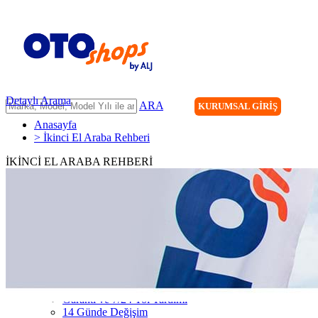
Detaylı Arama
ARA
KURUMSAL GİRİŞ
Anasayfa
> İkinci El Araba Rehberi
İKİNCİ EL ARABA REHBERİ
ANASAYFA
ARAÇLARIMIZ
ARACINIZI SATIN
FİLONUZU SATIN
KİRALAMA
HİZMETLERİMİZ
111 Nokta Ekspertiz
Kredi
Garanti ve 7/24 Yol Yardımı
14 Günde Değişim