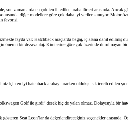
e, son zamanlarda en çok tercih edilen araba türleri arasında. Ancak gü
 konusunda diğer modellere göre çok daha iyi veriler sunuyor. Motor öz
n favorisi.
izmekte fayda var: Hatchback araçlarda bagaj, iç alana dahil edilmiş d
çin önemli bir dezavantaj. Kimilerine göre çok üzerinde durulmayan bir ay
diniz için en iyi hatchback arabayı ararken oldukça sık tercih edilen şu 
kswagen Golf ile girdi” desek hiç de yalan olmaz. Dolayısıyla bir hatc
gösteren Seat Leon’lar da değerlendireceğiniz seçenekler arasında. Özel