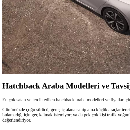
Hatchback Araba Modelleri ve Tavsi
En çok satan ve tercih edilen hatchback araba modelleri ve fiyatlar içi
Günümüzde çoğu sürücü, geniş iç alana sahip ama küçük araçlar tercih 
bulamadığı için geç kalmak istemiyor; ya da pek çok kişi trafik yoğunl
değerlendiriyor.