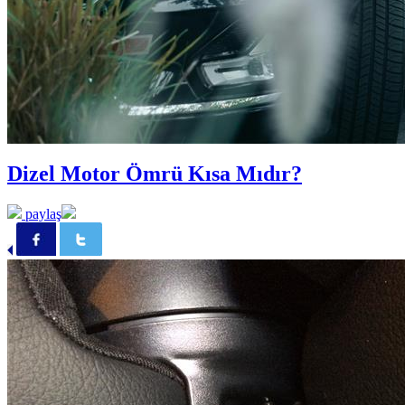
Dizel Motor Ömrü Kısa Mıdır?
paylaş