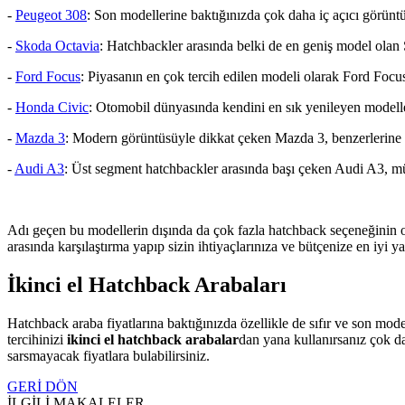
-
Peugeot 308
: Son modellerine baktığınızda çok daha iç açıcı görünt
-
Skoda Octavia
: Hatchbackler arasında belki de en geniş model olan S
-
Ford Focus
: Piyasanın en çok tercih edilen modeli olarak Ford Focus
-
Honda Civic
: Otomobil dünyasında kendini en sık yenileyen modelle
-
Mazda 3
: Modern görüntüsüyle dikkat çeken Mazda 3, benzerlerine kıy
-
Audi A3
: Üst segment hatchbackler arasında başı çeken Audi A3, m
Adı geçen bu modellerin dışında da çok fazla hatchback seçeneğinin 
arasında karşılaştırma yapıp sizin ihtiyaçlarınıza ve bütçenize en iyi 
İkinci el Hatchback Arabaları
Hatchback araba fiyatlarına baktığınızda özellikle de sıfır ve son mod
tercihinizi
ikinci el hatchback arabalar
dan yana kullanırsanız çok da
sarsmayacak fiyatlara bulabilirsiniz.
GERİ DÖN
İLGİLİ MAKALELER