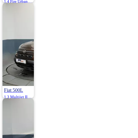
1.4 Fire Urban 95HP
2022 | Manuel |
Benzin | 82.000
Km
1.100.000
Fiat 500L
1.3 Multijet II Start&Stop Cross Plus Dualogic 95HP
2018 | Otomatik |
Dizel | 152.000
Km
1.085.000