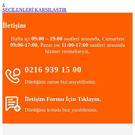
x
SEÇİLENLERİ KARŞILAŞTIR
İletişim
Hafta içi
09:00 – 19:00
saatleri arasında, Cumartesi
09:00-17:00
, Pazar ise
11:00-17:00
saatleri arasında
hizmet vermekteyiz.
0216 939 15 00
Dilediğiniz zaman bizi arayabilirsiniz.
İletişim Formu İçin Tıklayın.
Dilediğiniz konuda bize yazabilirsiniz.