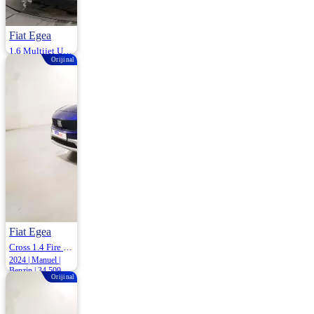
Fiat Egea
1.6 Multijet Urban Dct 130HP
Orijinal
2023 | Otomatik |
Dizel | 128.500
Km
1.200.000
Fiat Egea
Cross 1.4 Fire Urban 95HP
2024 | Manuel |
Benzin | 34.509
Orijinal
Km
1.149.000