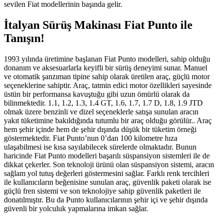
sevilen Fiat modellerinin başında gelir.
İtalyan Sürüş Makinası Fiat Punto ile
Tanışın!
1993 yılında üretimine başlanan Fiat Punto modelleri, sahip olduğu
donanım ve aksesuarlarla keyifli bir sürüş deneyimi sunar. Manuel
ve otomatik şanzıman tipine sahip olarak üretilen araç, güçlü motor
seçeneklerine sahiptir. Araç, tatmin edici motor özellikleri sayesinde
üstün bir performansa kavuştuğu gibi uzun ömürlü olarak da
bilinmektedir. 1.1, 1.2, 1.3, 1.4 GT, 1.6, 1.7, 1.7 D, 1.8, 1.9 JTD
olmak üzere benzinli ve dizel seçeneklerle satışa sunulan aracın
yakıt tüketimine bakıldığında tutumlu bir araç olduğu görülür.. Araç
hem şehir içinde hem de şehir dışında düşük bir tüketim örneği
göstermektedir. Fiat Punto’nun 0’dan 100 kilometre hıza
ulaşabilmesi ise kısa sayılabilecek sürelerde olmaktadır. Bunun
haricinde Fiat Punto modelleri başarılı süspansiyon sistemleri ile de
dikkat çekerler. Son teknoloji ürünü olan süspansiyon sistemi, aracın
sağlam yol tutuş değerleri göstermesini sağlar. Farklı renk tercihleri
ile kullanıcıların beğenisine sunulan araç, güvenlik paketi olarak ise
güçlü fren sistemi ve son teknolojiye sahip güvenlik paketleri ile
donatılmıştır. Bu da Punto kullanıcılarının şehir içi ve şehir dışında
güvenli bir yolculuk yapmalarına imkan sağlar.