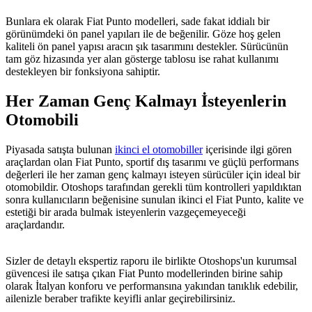
Bunlara ek olarak Fiat Punto modelleri, sade fakat iddialı bir
görünümdeki ön panel yapıları ile de beğenilir. Göze hoş gelen
kaliteli ön panel yapısı aracın şık tasarımını destekler. Sürücünün
tam göz hizasında yer alan gösterge tablosu ise rahat kullanımı
destekleyen bir fonksiyona sahiptir.
Her Zaman Genç Kalmayı İsteyenlerin
Otomobili
Piyasada satışta bulunan
ikinci el otomobiller
içerisinde ilgi gören
araçlardan olan Fiat Punto, sportif dış tasarımı ve güçlü performans
değerleri ile her zaman genç kalmayı isteyen sürücüler için ideal bir
otomobildir. Otoshops tarafından gerekli tüm kontrolleri yapıldıktan
sonra kullanıcıların beğenisine sunulan ikinci el Fiat Punto, kalite ve
estetiği bir arada bulmak isteyenlerin vazgeçemeyeceği
araçlardandır.
Sizler de detaylı ekspertiz raporu ile birlikte Otoshops'un kurumsal
güvencesi ile satışa çıkan Fiat Punto modellerinden birine sahip
olarak İtalyan konforu ve performansına yakından tanıklık edebilir,
ailenizle beraber trafikte keyifli anlar geçirebilirsiniz.