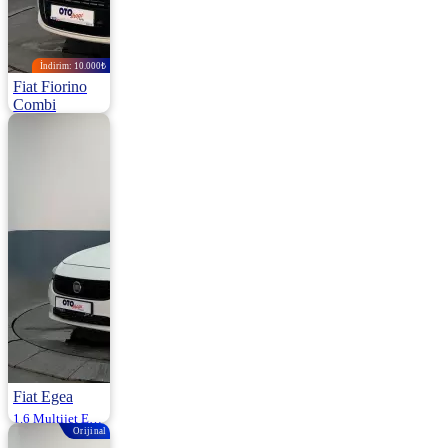
İndirim: 10.000₺
Fiat Fiorino
Combi
1.3 Multijet Emotion Esp 75HP
2015 | Manuel |
Dizel | 152.000
Km
570.000
580.000 ₺
Fiat Egea
1.6 Multijet Easy Dct 120HP
Orijinal
2020 | Otomatik |