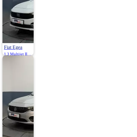
Fiat Egea
1.3 Multijet II Easy Plus 95HP
2021 | Manuel |
Dizel | 97.500 Km
975.000