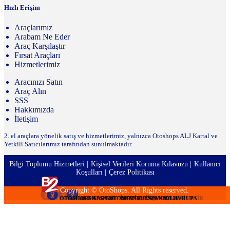
Hızlı Erişim
Araçlarımız
Arabam Ne Eder
Araç Karşılaştır
Fırsat Araçları
Hizmetlerimiz
Aracınızı Satın
Araç Alın
SSS
Hakkımızda
İletişim
2. el araçlara yönelik satış ve hizmetlerimiz, yalnızca Otoshops ALJ Kartal ve
Yetkili Satıcılarımız tarafından sunulmaktadır.
Bilgi Toplumu Hizmetleri
Kişisel Verileri Koruma Kılavuzu
Kullanıcı
Koşulları
Çerez Politikası
Copyright © OtoShops. All Rights reserved.
OTOSHOPS TURMOT OTOMOTİV - İSTANBUL ANADOLU
OTOSHOPS KUZEN MOTORLU ARAÇLAR - BALIKESİR
OTOSHOPS ALSA OTOMOTİV - İSTANBUL AVRUPA
OTOSHOPS DEDE OTOMOTİV - KOCAELİ
OTOSHOPS DEDE OTOMOTİV - KOCAELİ
OTOSHOPS DEDE OTOMOTİV - KOCAELİ
OTOSHOPS DEDE OTOMOTİV - KOCAELİ
OTOSHOPS DEDE OTOMOTİV - KOCAELİ
OTOSHOPS DEDE OTOMOTİV - KOCAELİ
OTOSHOPS DEDE OTOMOTİV - KOCAELİ
OTOSHOPS DEDE OTOMOTİV - KOCAELİ
OTOSHOPS DEDE OTOMOTİV - KOCAELİ
OTOSHOPS DEDE OTOMOTİV - KOCAELİ
OTOSHOPS DEDE OTOMOTİV - KOCAELİ
OTOSHOPS DEDE OTOMOTİV - KOCAELİ
ALJ KARTAL - İSTANBUL ANADOLU
ALJ KARTAL - İSTANBUL ANADOLU
ALJ KARTAL - İSTANBUL ANADOLU
ALJ KARTAL - İSTANBUL ANADOLU
ALJ KARTAL - İSTANBUL ANADOLU