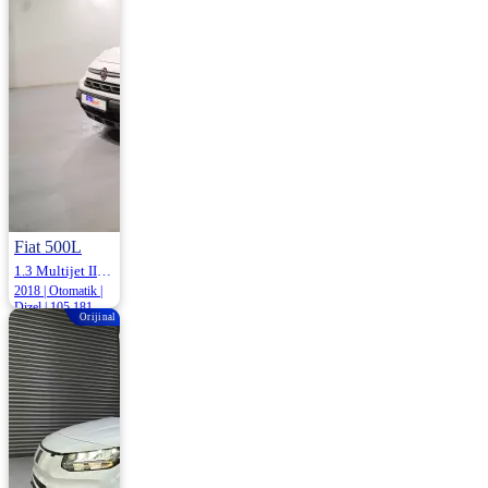
930.000
950.000 ₺
Fiat 500L
1.3 Multijet II Start&Stop Cross Dualogic 95HP
2018 | Otomatik |
Dizel | 105.181
Orijinal
Km
1.054.000