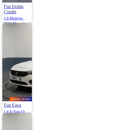
Fiat Doblo
Combi
1.6 Multijet Maxi Safeline E6DF 120HP
2022 | Manuel |
Dizel | 93.819 Km
779.500
İndirim: 10.000₺
Fiat Egea
1.6 E-Torq Urban 110HP
2017 | Otomatik |
Benzin | 164.000
Km