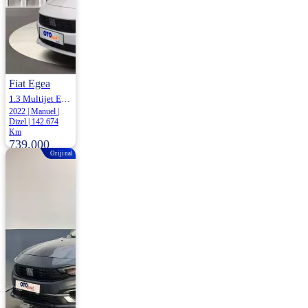
Fiat Egea
1.3 Multijet Easy 95HP
2022 | Manuel |
Dizel | 142.674
Km
739.000
Orijinal