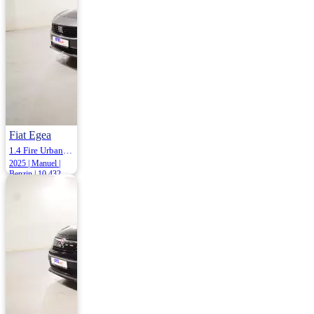
Fiat Egea
1.4 Fire Urban GSR 95HP
2025 | Manuel |
Benzin | 10.432
Km
1.140.000