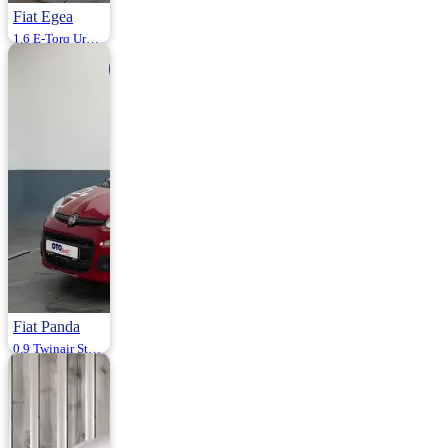
Fiat Egea
1.6 E-Torq Urban 110HP
2016 | Otomatik |
Benzin / LPG |
146.000 Km
950.000
Fiat Panda
0.9 Twinair Start&Stop Joy Dualogic 85HP
2015 | Otomatik |
Benzin / LPG |
74.000 Km
750.000