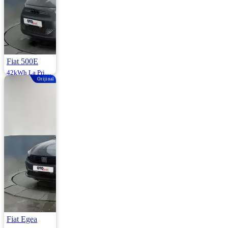
Fiat 500E
42kWh La Prima by Bocelli 3+1 118HP
Orijinal
2023 | Otomatik |
Elektrik | 30.000
Km
1.290.000
Fiat Egea