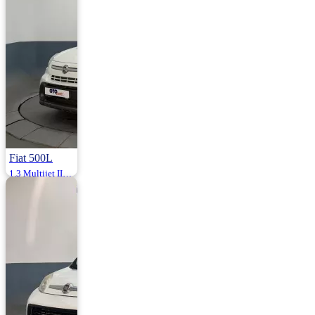
960.000
970.000 ₺
Fiat 500L
1.3 Multijet II Start&Stop Popstar 95HP
2017 | Manuel |
Dizel | 52.000 Km
965.000