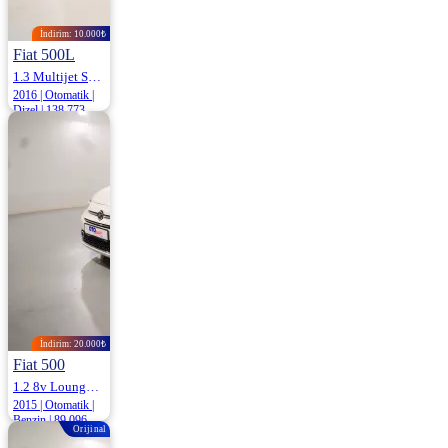
İndirim: 10.000₺
Fiat 500L
1.3 Multijet Start&Stop Popstar Dualogic 95HP
2016 | Otomatik |
Dizel | 138.773
Km
925.000
935.000 ₺
İndirim: 20.000₺
Fiat 500
1.2 8v Lounge Dualogic 69HP
2015 | Otomatik |
Benzin | 89.096
Orijinal
Km