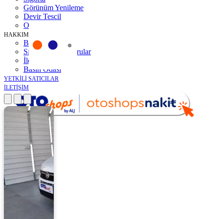
Görünüm Yenileme
Devir Tescil
Otoshops Mobil
HAKKIMIZDA
Biz Kimiz
Sıkça Sorulan Sorular
İletişim
Basın Odası
YETKİLİ SATICILAR
İLETİŞİM