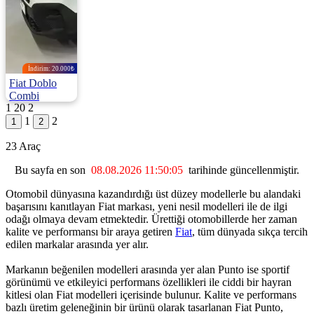
İndirim: 20.000₺
Fiat Doblo
Combi
1
20
2
1.5 Bluehdi Easy E6.4 130HP
1
2
2025 | Manuel |
Dizel | 12.300 Km
23 Araç
1.115.000
1.135.000 ₺
Bu sayfa en son
08.08.2026 11:50:05
tarihinde güncellenmiştir.
Otomobil dünyasına kazandırdığı üst düzey modellerle bu alandaki
başarısını kanıtlayan Fiat markası, yeni nesil modelleri ile de ilgi
odağı olmaya devam etmektedir. Ürettiği otomobillerde her zaman
kalite ve performansı bir araya getiren
Fiat
, tüm dünyada sıkça tercih
edilen markalar arasında yer alır.
Markanın beğenilen modelleri arasında yer alan Punto ise sportif
görünümü ve etkileyici performans özellikleri ile ciddi bir hayran
kitlesi olan Fiat modelleri içerisinde bulunur. Kalite ve performans
bazlı üretim geleneğinin bir ürünü olarak tasarlanan Fiat Punto,