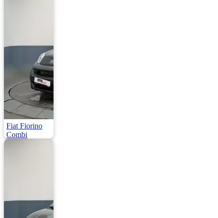
Dizel | 116.000
Km
959.000
Fiat Fiorino
Combi
1.3 Multijet Premio E6DF 95HP
2023 | Manuel |
Dizel | 69.000 Km
950.000