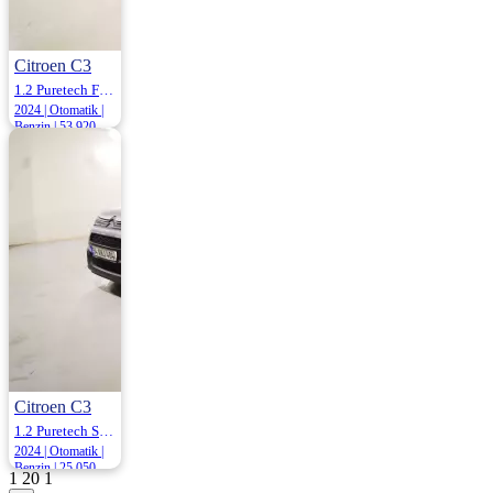
Citroen C3
1.2 Puretech Feel Bold Eat6 110HP
2024 | Otomatik |
Benzin | 53.920
Km
1.185.000
Citroen C3
1.2 Puretech S&S Shine Eat6 110HP
2024 | Otomatik |
Benzin | 25.050
1
20
1
Km