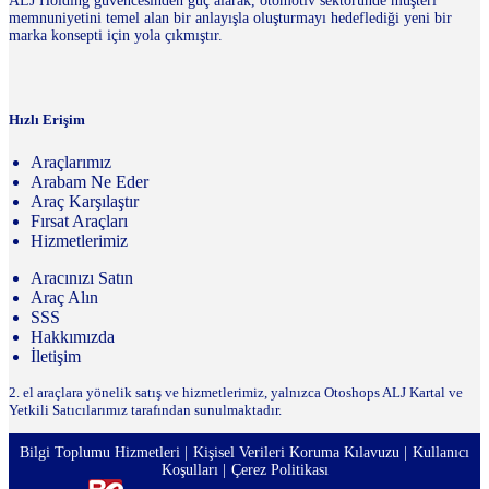
ALJ Holding güvencesinden güç alarak, otomotiv sektöründe müşteri
memnuniyetini temel alan bir anlayışla oluşturmayı hedeflediği yeni bir
marka konsepti için yola çıkmıştır.
Hızlı Erişim
Araçlarımız
Arabam Ne Eder
Araç Karşılaştır
Fırsat Araçları
Hizmetlerimiz
Aracınızı Satın
Araç Alın
SSS
Hakkımızda
İletişim
2. el araçlara yönelik satış ve hizmetlerimiz, yalnızca Otoshops ALJ Kartal ve
Yetkili Satıcılarımız tarafından sunulmaktadır.
Bilgi Toplumu Hizmetleri
Kişisel Verileri Koruma Kılavuzu
Kullanıcı
Koşulları
Çerez Politikası