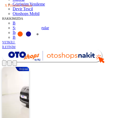
Görünüm Yenileme
X Filtreleri Temizle
Devir Tescil
Otoshops Mobil
HAKKIMIZDA
Biz Kimiz
Sıkça Sorulan Sorular
İletişim
Basın Odası
YETKİLİ SATICILAR
İLETİŞİM
Orijinal