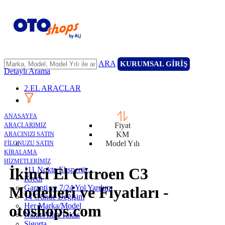
ARA
KURUMSAL GİRİŞ
Detaylı Arama
2.EL ARAÇLAR
ANASAYFA
Fiyat
ARAÇLARIMIZ
KM
ARACINIZI SATIN
Model Yılı
FİLONUZU SATIN
KİRALAMA
HİZMETLERİMİZ
İkinci El Citroen C3
111 Nokta Ekspertiz
Kredi
Garanti ve 7/24 Yol Yardımı
Modelleri ve Fiyatları -
14 Günde Değişim
Her Marka/Model
otoshops.com
Nakit Alım/Takas
Sigorta