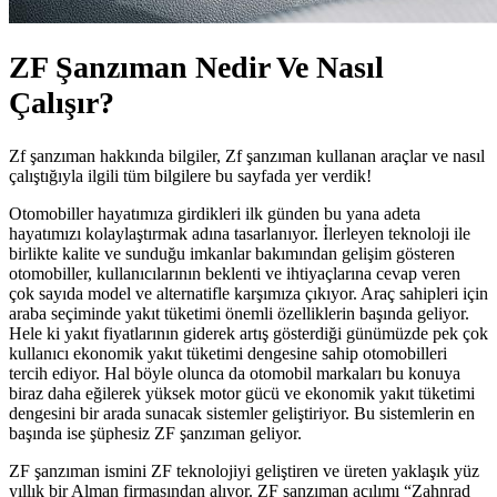
ZF Şanzıman Nedir Ve Nasıl
Çalışır?
Zf şanzıman hakkında bilgiler, Zf şanzıman kullanan araçlar ve nasıl
çalıştığıyla ilgili tüm bilgilere bu sayfada yer verdik!
Otomobiller hayatımıza girdikleri ilk günden bu yana adeta
hayatımızı kolaylaştırmak adına tasarlanıyor. İlerleyen teknoloji ile
birlikte kalite ve sunduğu imkanlar bakımından gelişim gösteren
otomobiller, kullanıcılarının beklenti ve ihtiyaçlarına cevap veren
çok sayıda model ve alternatifle karşımıza çıkıyor. Araç sahipleri için
araba seçiminde yakıt tüketimi önemli özelliklerin başında geliyor.
Hele ki yakıt fiyatlarının giderek artış gösterdiği günümüzde pek çok
kullanıcı ekonomik yakıt tüketimi dengesine sahip otomobilleri
tercih ediyor. Hal böyle olunca da otomobil markaları bu konuya
biraz daha eğilerek yüksek motor gücü ve ekonomik yakıt tüketimi
dengesini bir arada sunacak sistemler geliştiriyor. Bu sistemlerin en
başında ise şüphesiz ZF şanzıman geliyor.
ZF şanzıman ismini ZF teknolojiyi geliştiren ve üreten yaklaşık yüz
yıllık bir Alman firmasından alıyor. ZF şanzıman açılımı “Zahnrad