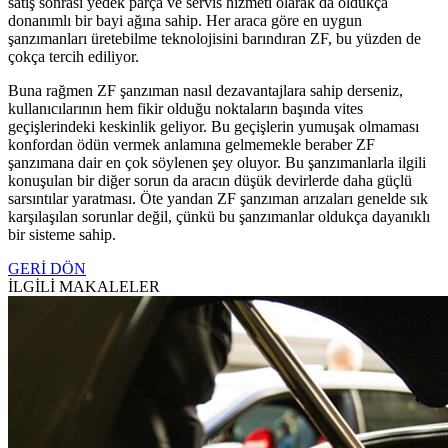
satış sonrası yedek parça ve servis hizmeti olarak da oldukça
donanımlı bir bayi ağına sahip. Her araca göre en uygun
şanzımanları üretebilme teknolojisini barındıran ZF, bu yüzden de
çokça tercih ediliyor.
Buna rağmen ZF şanzıman nasıl dezavantajlara sahip derseniz,
kullanıcılarının hem fikir olduğu noktaların başında vites
geçişlerindeki keskinlik geliyor. Bu geçişlerin yumuşak olmaması
konfordan ödün vermek anlamına gelmemekle beraber ZF
şanzımana dair en çok söylenen şey oluyor. Bu şanzımanlarla ilgili
konuşulan bir diğer sorun da aracın düşük devirlerde daha güçlü
sarsıntılar yaratması. Öte yandan ZF şanzıman arızaları genelde sık
karşılaşılan sorunlar değil, çünkü bu şanzımanlar oldukça dayanıklı
bir sisteme sahip.
GERİ DÖN
İLGİLİ MAKALELER