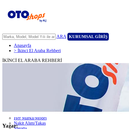
ARA
KURUMSAL GİRİŞ
Anasayfa
> İkinci El Araba Rehberi
İKİNCİ EL ARABA REHBERİ
ANASAYFA
ARAÇLARIMIZ
ARACINIZI SATIN
FİLONUZU SATIN
KİRALAMA
HİZMETLERİMİZ
111 Nokta Ekspertiz
Kredi
Garanti ve 7/24 Yol Yardımı
14 Günde Değişim
Her Marka/Model
Nakit Alım/Takas
Yazar:
Sigorta