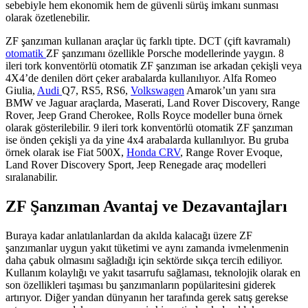
sebebiyle hem ekonomik hem de güvenli sürüş imkanı sunması
olarak özetlenebilir.
ZF şanzıman kullanan araçlar üç farklı tipte. DCT (çift kavramalı)
otomatik
ZF şanzımanı özellikle Porsche modellerinde yaygın. 8
ileri tork konventörlü otomatik ZF şanzıman ise arkadan çekişli veya
4X4’de denilen dört çeker arabalarda kullanılıyor. Alfa Romeo
Giulia,
Audi
Q7, RS5, RS6,
Volkswagen
Amarok’un yanı sıra
BMW ve Jaguar araçlarda, Maserati, Land Rover Discovery, Range
Rover, Jeep Grand Cherokee, Rolls Royce modeller buna örnek
olarak gösterilebilir. 9 ileri tork konventörlü otomatik ZF şanzıman
ise önden çekişli ya da yine 4x4 arabalarda kullanılıyor. Bu gruba
örnek olarak ise Fiat 500X,
Honda CRV
, Range Rover Evoque,
Land Rover Discovery Sport, Jeep Renegade araç modelleri
sıralanabilir.
ZF Şanzıman Avantaj ve Dezavantajları
Buraya kadar anlatılanlardan da akılda kalacağı üzere ZF
şanzımanlar uygun yakıt tüketimi ve aynı zamanda ivmelenmenin
daha çabuk olmasını sağladığı için sektörde sıkça tercih ediliyor.
Kullanım kolaylığı ve yakıt tasarrufu sağlaması, teknolojik olarak en
son özellikleri taşıması bu şanzımanların popülaritesini giderek
artırıyor. Diğer yandan dünyanın her tarafında gerek satış gerekse