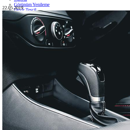
Görünüm Yenileme
22.05.2019
Devir Tescil
Otoshops Mobil
HAKKIMIZDA
Biz Kimiz
Sıkça Sorulan Sorular
İletişim
Basın Odası
YETKİLİ SATICILAR
İLETİŞİM