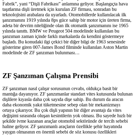
Fabrik”, yani “Dişli Fabrikası” anlamına geliyor. Başlangıçta hava
taşıtlarına dişli üretmek için kurulan ZF firması, sonradan bu
teknolojisini arabalara da uyarladı. Otomobillerde kullanılacak ilk
şanzımanını 1919 yılında 8ps güce sahip bir motor için üreten firma,
adeta bir devrim niteliğinde olan ilk otomatik şanzımanını ise 1965
yılında tanıttı. BMW ve Peugeot 504 modelinde kullanılan bu
şanzıman zaman içinde farklı markalarda da kendini göstermeye
başladı. Bu konudaki ilgi çekici bir diğer bilgi de 1963 senesinde
gösterime giren 007-James Bond filminde kullanılan Aston Martin
modelinde de ZF şanzıman bulunması…
ZF Şanzıman Çalışma Prensibi
ZF şanzıman nasıl çalışır sorusunun cevabı, oldukça basit bir
mantığa dayanıyor. ZF şanzımanlar standart vites kutusunda bulunan
dişlilere kıyasla daha çok sayıda dişe sahip. Bu durum da aracın
daha ekonomik yakıt tüketmesine sebep olan bir mekanizmayı
ortaya çıkarıyor. Bu çok dişli yapının bir diğer avantajı da vites
değişimi sırasında oluşan kesintilerin yok olması. Bu sayede hızlı bir
şekilde ivme kazanan araçlar otomobil sektöründe de tercih sebebi
haline geliyor. ZF şanzımanlı araçların özellikle şehir hayatında
yaygın olmasının en önemli sebebi de söz konusu özellikleri