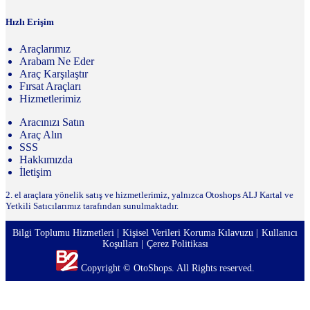
Hızlı Erişim
Araçlarımız
Arabam Ne Eder
Araç Karşılaştır
Fırsat Araçları
Hizmetlerimiz
Aracınızı Satın
Araç Alın
SSS
Hakkımızda
İletişim
2. el araçlara yönelik satış ve hizmetlerimiz, yalnızca Otoshops ALJ Kartal ve
Yetkili Satıcılarımız tarafından sunulmaktadır.
Bilgi Toplumu Hizmetleri
Kişisel Verileri Koruma Kılavuzu
Kullanıcı
Koşulları
Çerez Politikası
Copyright © OtoShops. All Rights reserved.