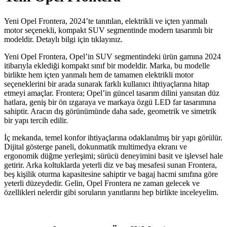
Yeni Opel Frontera, 2024’te tanıtılan, elektrikli ve içten yanmalı
motor seçenekli, kompakt SUV segmentinde modern tasarımlı bir
modeldir. Detaylı bilgi için tıklayınız.
Yeni Opel Frontera, Opel’in SUV segmentindeki ürün gamına 2024
itibarıyla eklediği kompakt sınıf bir modeldir. Marka, bu modelle
birlikte hem içten yanmalı hem de tamamen elektrikli motor
seçeneklerini bir arada sunarak farklı kullanıcı ihtiyaçlarına hitap
etmeyi amaçlar. Frontera; Opel’in güncel tasarım dilini yansıtan düz
hatlara, geniş bir ön ızgaraya ve markaya özgü LED far tasarımına
sahiptir. Aracın dış görünümünde daha sade, geometrik ve simetrik
bir yapı tercih edilir.
İç mekanda, temel konfor ihtiyaçlarına odaklanılmış bir yapı görülür.
Dijital gösterge paneli, dokunmatik multimedya ekranı ve
ergonomik düğme yerleşimi; sürücü deneyimini basit ve işlevsel hale
getirir. Arka koltuklarda yeterli diz ve baş mesafesi sunan Frontera,
beş kişilik oturma kapasitesine sahiptir ve bagaj hacmi sınıfına göre
yeterli düzeydedir. Gelin, Opel Frontera ne zaman gelecek ve
özellikleri nelerdir gibi soruların yanıtlarını hep birlikte inceleyelim.