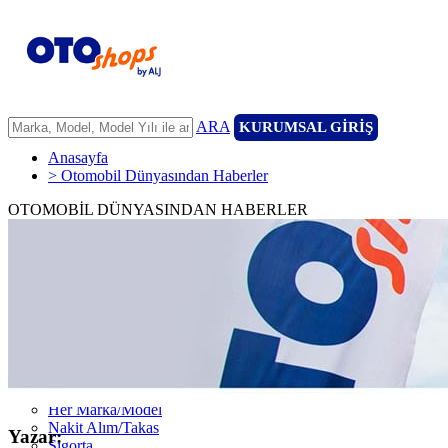
ARA
KURUMSAL GİRİŞ
Anasayfa
> Otomobil Dünyasından Haberler
OTOMOBİL DÜNYASINDAN HABERLER
ANASAYFA
ARAÇLARIMIZ
ARACINIZI SATIN
FİLONUZU SATIN
KİRALAMA
HİZMETLERİMİZ
111 Nokta Ekspertiz
Kredi
Garanti ve 7/24 Yol Yardımı
14 Günde Değişim
Her Marka/Model
Nakit Alım/Takas
Yazar:
Sigorta