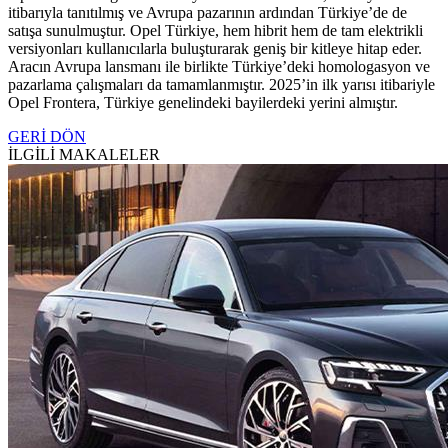
itibarıyla tanıtılmış ve Avrupa pazarının ardından Türkiye’de de
satışa sunulmuştur. Opel Türkiye, hem hibrit hem de tam elektrikli
versiyonları kullanıcılarla buluşturarak geniş bir kitleye hitap eder.
Aracın Avrupa lansmanı ile birlikte Türkiye’deki homologasyon ve
pazarlama çalışmaları da tamamlanmıştır. 2025’in ilk yarısı itibariyle
Opel Frontera, Türkiye genelindeki bayilerdeki yerini almıştır.
GERİ DÖN
İLGİLİ MAKALELER