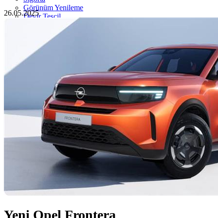
Görünüm Yenileme
26.05.2025
Devir Tescil
Otoshops Mobil
HAKKIMIZDA
Biz Kimiz
Sıkça Sorulan Sorular
İletişim
Basın Odası
YETKİLİ SATICILAR
İLETİŞİM
Yeni Opel Frontera