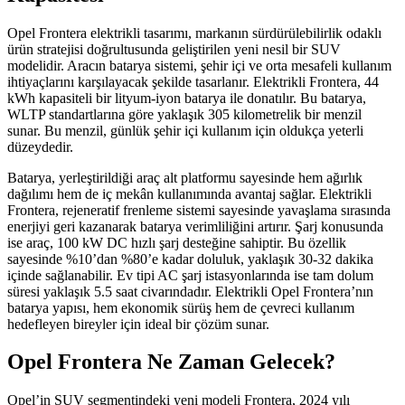
Opel Frontera elektrikli tasarımı, markanın sürdürülebilirlik odaklı
ürün stratejisi doğrultusunda geliştirilen yeni nesil bir SUV
modelidir. Aracın batarya sistemi, şehir içi ve orta mesafeli kullanım
ihtiyaçlarını karşılayacak şekilde tasarlanır. Elektrikli Frontera, 44
kWh kapasiteli bir lityum-iyon batarya ile donatılır. Bu batarya,
WLTP standartlarına göre yaklaşık 305 kilometrelik bir menzil
sunar. Bu menzil, günlük şehir içi kullanım için oldukça yeterli
düzeydedir.
Batarya, yerleştirildiği araç alt platformu sayesinde hem ağırlık
dağılımı hem de iç mekân kullanımında avantaj sağlar. Elektrikli
Frontera, rejeneratif frenleme sistemi sayesinde yavaşlama sırasında
enerjiyi geri kazanarak batarya verimliliğini artırır. Şarj konusunda
ise araç, 100 kW DC hızlı şarj desteğine sahiptir. Bu özellik
sayesinde %10’dan %80’e kadar doluluk, yaklaşık 30-32 dakika
içinde sağlanabilir. Ev tipi AC şarj istasyonlarında ise tam dolum
süresi yaklaşık 5.5 saat civarındadır. Elektrikli Opel Frontera’nın
batarya yapısı, hem ekonomik sürüş hem de çevreci kullanım
hedefleyen bireyler için ideal bir çözüm sunar.
Opel Frontera Ne Zaman Gelecek?
Opel’in SUV segmentindeki yeni modeli Frontera, 2024 yılı