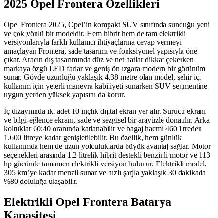
2025 Opel Frontera Özellikleri
Opel Frontera 2025, Opel’in kompakt SUV sınıfında sunduğu yeni
ve çok yönlü bir modeldir. Hem hibrit hem de tam elektrikli
versiyonlarıyla farklı kullanıcı ihtiyaçlarına cevap vermeyi
amaçlayan Frontera, sade tasarımı ve fonksiyonel yapısıyla öne
çıkar. Aracın dış tasarımında düz ve net hatlar dikkat çekerken
markaya özgü LED farlar ve geniş ön ızgara modern bir görünüm
sunar. Gövde uzunluğu yaklaşık 4,38 metre olan model, şehir içi
kullanım için yeterli manevra kabiliyeti sunarken SUV segmentine
uygun yerden yüksek yapısını da korur.
İç dizaynında iki adet 10 inçlik dijital ekran yer alır. Sürücü ekranı
ve bilgi-eğlence ekranı, sade ve sezgisel bir arayüzle donatılır. Arka
koltuklar 60:40 oranında katlanabilir ve bagaj hacmi 460 litreden
1.600 litreye kadar genişletilebilir. Bu özellik, hem günlük
kullanımda hem de uzun yolculuklarda büyük avantaj sağlar. Motor
seçenekleri arasında 1.2 litrelik hibrit destekli benzinli motor ve 113
hp gücünde tamamen elektrikli versiyon bulunur. Elektrikli model,
305 km’ye kadar menzil sunar ve hızlı şarjla yaklaşık 30 dakikada
%80 doluluğa ulaşabilir.
Elektrikli Opel Frontera Batarya
Kapasitesi