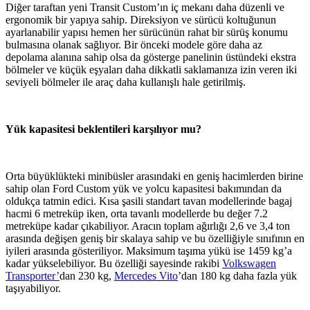
Diğer taraftan yeni Transit Custom’ın iç mekanı daha düzenli ve
ergonomik bir yapıya sahip. Direksiyon ve sürücü koltuğunun
ayarlanabilir yapısı hemen her sürücünün rahat bir sürüş konumu
bulmasına olanak sağlıyor. Bir önceki modele göre daha az
depolama alanına sahip olsa da gösterge panelinin üstündeki ekstra
bölmeler ve küçük eşyaları daha dikkatli saklamanıza izin veren iki
seviyeli bölmeler ile araç daha kullanışlı hale getirilmiş.
Yük kapasitesi beklentileri karşılıyor mu?
Orta büyüklükteki minibüsler arasındaki en geniş hacimlerden birine
sahip olan Ford Custom yük ve yolcu kapasitesi bakımından da
oldukça tatmin edici. Kısa şasili standart tavan modellerinde bagaj
hacmi 6 metreküp iken, orta tavanlı modellerde bu değer 7.2
metreküpe kadar çıkabiliyor. Aracın toplam ağırlığı 2,6 ve 3,4 ton
arasında değişen geniş bir skalaya sahip ve bu özelliğiyle sınıfının en
iyileri arasında gösteriliyor. Maksimum taşıma yükü ise 1459 kg’a
kadar yükselebiliyor. Bu özelliği sayesinde rakibi
Volkswagen
Transporter’
dan 230 kg,
Mercedes Vito
’dan 180 kg daha fazla yük
taşıyabiliyor.