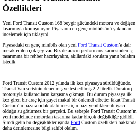
Özellikleri
Yeni Ford Transit Custom 168 beygir gücündeki motoru ve değişen
tasarımıyla konuşuluyor. Piyasanın en genç minibüsünü yakından
incelemek için tıklayın!
Piyasadaki en genç minibüs olan yeni
Ford Transit Custom
’a dair
merak edilen çok şey var. Biz de aracın performans karnesinden iç
tasarımına bir rehber hazırlayalım, akıllardaki sorulara yanıt bulalım
istedik.
Ford Transit Custom 2012 yılında ilk kez piyasaya sürüldüğünde,
Transit Van serisinin denenmiş ve test edilmiş 2.2 litrelik Duratorq
motoruyla kullanıcıların karşısına çıkmıştı. Bu durum piyasaya ilk
kez giren bir araç için gayet makul bir önlemdi elbette; fakat Transit
Custom’ın pazara ortak olabilmesi için bazı yeniliklere ihtiyacı
olduğu su götürmez bir gerçekti. Bu sebeple Ford Transit Custom’ın
yeni modelinde motordan tasarıma kadar birçok değişikliğe gidildi.
Şimdi gelin bu değişiklikler ışında
Ford
Custom özellikleri hakkında
daha derinlemesine bilgi sahibi olalım.