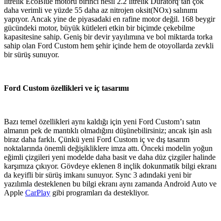
litrelik EcoBlue motoru birinci nesil 2.2 litrelik Duratorq’tan çok
daha verimli ve yüzde 55 daha az nitrojen oksit(NOx) salınımı
yapıyor. Ancak yine de piyasadaki en rafine motor değil. 168 beygir
gücündeki motor, büyük kütleleri etkin bir biçimde çekebilme
kapasitesine sahip. Geniş bir devir yayılımına ve bol miktarda torka
sahip olan Ford Custom hem şehir içinde hem de otoyollarda zevkli
bir sürüş sunuyor.
Ford Custom özellikleri ve iç tasarımı
Bazı temel özellikleri aynı kaldığı için yeni Ford Custom’ı satın
almanın pek de mantıklı olmadığını düşünebilirsiniz; ancak işin aslı
biraz daha farklı. Çünkü yeni Ford Custom iç ve dış tasarım
noktalarında önemli değişikliklere imza attı. Önceki modelin yoğun
eğimli çizgileri yeni modelde daha basit ve daha düz çizgiler halinde
karşımıza çıkıyor. Gövdeye eklenen 8 inçlik dokunmatik bilgi ekranı
da keyifli bir sürüş imkanı sunuyor. Sync 3 adındaki yeni bir
yazılımla desteklenen bu bilgi ekranı aynı zamanda Android Auto ve
Apple
CarPlay
gibi programları da destekliyor.