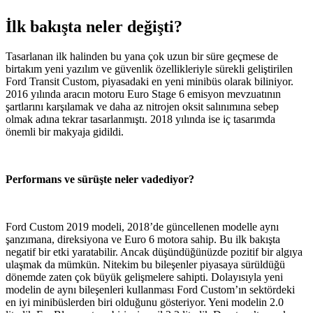
İlk bakışta neler değişti?
Tasarlanan ilk halinden bu yana çok uzun bir süre geçmese de
birtakım yeni yazılım ve güvenlik özellikleriyle sürekli geliştirilen
Ford Transit Custom, piyasadaki en yeni minibüs olarak biliniyor.
2016 yılında aracın motoru Euro Stage 6 emisyon mevzuatının
şartlarını karşılamak ve daha az nitrojen oksit salınımına sebep
olmak adına tekrar tasarlanmıştı. 2018 yılında ise iç tasarımda
önemli bir makyaja gidildi.
Performans ve sürüşte neler vadediyor?
Ford Custom 2019 modeli, 2018’de güncellenen modelle aynı
şanzımana, direksiyona ve Euro 6 motora sahip. Bu ilk bakışta
negatif bir etki yaratabilir. Ancak düşündüğünüzde pozitif bir algıya
ulaşmak da mümkün. Nitekim bu bileşenler piyasaya sürüldüğü
dönemde zaten çok büyük gelişmelere sahipti. Dolayısıyla yeni
modelin de aynı bileşenleri kullanması Ford Custom’ın sektördeki
en iyi minibüslerden biri olduğunu gösteriyor. Yeni modelin 2.0