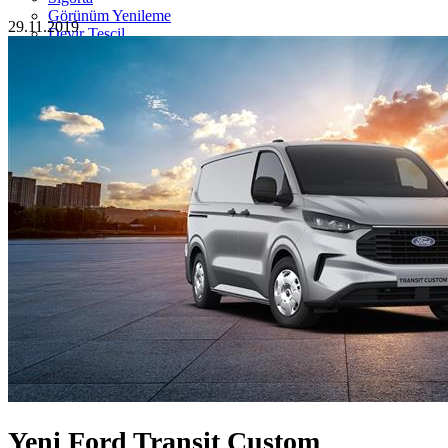
Görünüm Yenileme
29.11.2019
Devir Tescil
Otoshops Mobil
HAKKIMIZDA
Biz Kimiz
Sıkça Sorulan Sorular
İletişim
Basın Odası
YETKİLİ SATICILAR
İLETİŞİM
Yeni Ford Transit Custom