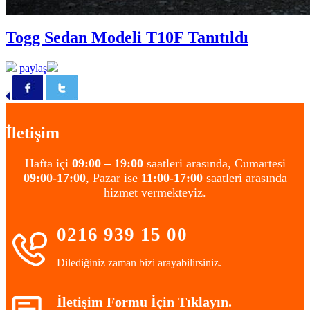
Togg Sedan Modeli T10F Tanıtıldı
paylaş
İletişim
Hafta içi
09:00 – 19:00
saatleri arasında, Cumartesi
09:00-17:00
, Pazar ise
11:00-17:00
saatleri arasında
hizmet vermekteyiz.
0216 939 15 00
Dilediğiniz zaman bizi arayabilirsiniz.
İletişim Formu İçin Tıklayın.