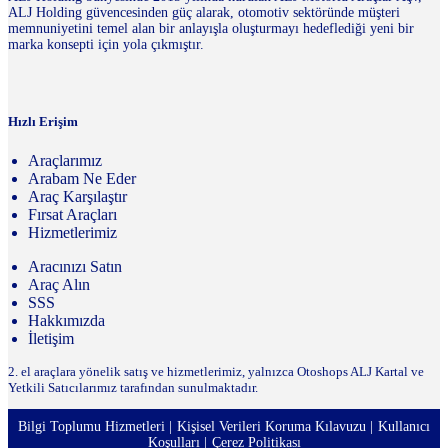
ALJ Holding güvencesinden güç alarak, otomotiv sektöründe müşteri
memnuniyetini temel alan bir anlayışla oluşturmayı hedeflediği yeni bir
marka konsepti için yola çıkmıştır.
Hızlı Erişim
Araçlarımız
Arabam Ne Eder
Araç Karşılaştır
Fırsat Araçları
Hizmetlerimiz
Aracınızı Satın
Araç Alın
SSS
Hakkımızda
İletişim
2. el araçlara yönelik satış ve hizmetlerimiz, yalnızca Otoshops ALJ Kartal ve
Yetkili Satıcılarımız tarafından sunulmaktadır.
Bilgi Toplumu Hizmetleri
Kişisel Verileri Koruma Kılavuzu
Kullanıcı
Koşulları
Çerez Politikası