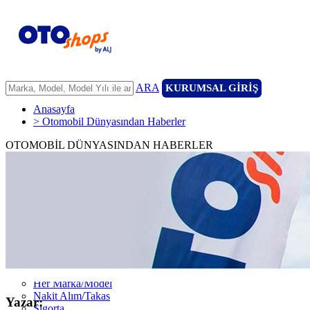
ARA
KURUMSAL GİRİŞ
Anasayfa
> Otomobil Dünyasından Haberler
OTOMOBİL DÜNYASINDAN HABERLER
ANASAYFA
ARAÇLARIMIZ
ARACINIZI SATIN
FİLONUZU SATIN
KİRALAMA
HİZMETLERİMİZ
111 Nokta Ekspertiz
Kredi
Garanti ve 7/24 Yol Yardımı
14 Günde Değişim
Her Marka/Model
Nakit Alım/Takas
Yazar:
Sigorta