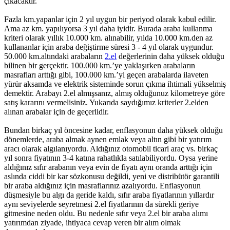
çıkacaktır.
Fazla km.yapanlar için 2 yıl uygun bir periyod olarak kabul edilir.
Ama az km. yapılıyorsa 3 yıl daha iyidir. Burada araba kullanma
kriteri olarak yıllık 10.000 km. alınabilir, yılda 10.000 km.den az
kullananlar için araba değiştirme süresi 3 - 4 yıl olarak uygundur.
50.000 km.altındaki arabaların
2.el
değerlerinin daha yüksek olduğu
bilinen bir gerçektir. 100.000 km.’ye yaklaşırken arabaların
masrafları arttığı gibi, 100.000 km.’yi geçen arabalarda ilaveten
yürür aksamda ve elektrik sisteminde sorun çıkma ihtimali yükselmiş
demektir. Arabayı 2.el almışsanız, almış olduğunuz kilometreye göre
satış kararını vermelisiniz. Yukarıda saydığımız kriterler 2.elden
alınan arabalar için de geçerlidir.
Bundan birkaç yıl öncesine kadar, enflasyonun daha yüksek olduğu
dönemlerde, araba almak aynen emlak veya altın gibi bir yatırım
aracı olarak algılanıyordu. Aldığınız otomobil ticari araç vs. birkaç
yıl sonra fiyatının 3-4 katına rahatlıkla satılabiliyordu. Oysa yerine
aldığınız sıfır arabanın veya evin de fiyatı aynı oranda arttığı için
aslında ciddi bir kar sözkonusu değildi, yeni ve distribütör garantili
bir araba aldığınız için masraflarınız azalıyordu. Enflasyonun
düşmesiyle bu algı da geride kaldı, sıfır araba fiyatlarının yıllardır
aynı seviyelerde seyretmesi 2.el fiyatlarının da sürekli geriye
gitmesine neden oldu. Bu nedenle sıfır veya 2.el bir araba alımı
yatırımdan ziyade, ihtiyaca cevap veren bir alım olmak