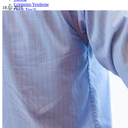
Görünüm Yenileme
18.02.2016
Devir Tescil
Otoshops Mobil
HAKKIMIZDA
Biz Kimiz
Sıkça Sorulan Sorular
İletişim
Basın Odası
YETKİLİ SATICILAR
İLETİŞİM