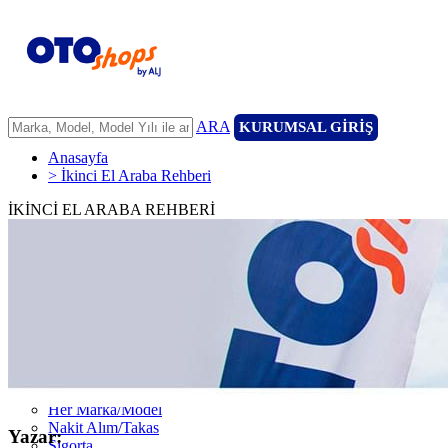
ARA
KURUMSAL GİRİŞ
Anasayfa
> İkinci El Araba Rehberi
İKİNCİ EL ARABA REHBERİ
ANASAYFA
ARAÇLARIMIZ
ARACINIZI SATIN
FİLONUZU SATIN
KİRALAMA
HİZMETLERİMİZ
111 Nokta Ekspertiz
Kredi
Garanti ve 7/24 Yol Yardımı
14 Günde Değişim
Her Marka/Model
Nakit Alım/Takas
Yazar:
Sigorta