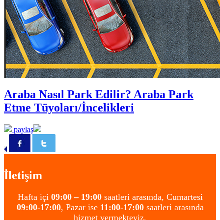
Araba Nasıl Park Edilir? Araba Park
Etme Tüyoları/İncelikleri
paylaş
İletişim
Hafta içi
09:00 – 19:00
saatleri arasında, Cumartesi
09:00-17:00
, Pazar ise
11:00-17:00
saatleri arasında
hizmet vermekteyiz.