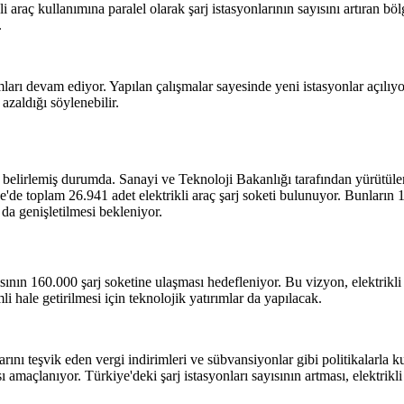
araç kullanımına paralel olarak şarj istasyonlarının sayısını artıran bölge
.
mları devam ediyor. Yapılan çalışmalar sayesinde yeni istasyonlar açılıyo
azaldığı söylenebilir.
er belirlemiş durumda. Sanayi ve Teknoloji Bakanlığı tarafından yürütülen
ye'de toplam 26.941 adet elektrikli araç şarj soketi bulunuyor. Bunların
 da genişletilmesi bekleniyor.
ısının 160.000 şarj soketine ulaşması hedefleniyor. Bu vizyon, elektrikl
li hale getirilmesi için teknolojik yatırımlar da yapılacak.
rını teşvik eden vergi indirimleri ve sübvansiyonlar gibi politikalarla ku
sı amaçlanıyor. Türkiye'deki şarj istasyonları sayısının artması, elektrikl