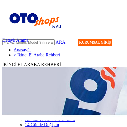
Detaylı Arama
ARA
KURUMSAL GİRİŞ
Anasayfa
> İkinci El Araba Rehberi
İKİNCİ EL ARABA REHBERİ
ANASAYFA
ARAÇLARIMIZ
ARACINIZI SATIN
FİLONUZU SATIN
KİRALAMA
HİZMETLERİMİZ
111 Nokta Ekspertiz
Kredi
Garanti ve 7/24 Yol Yardımı
14 Günde Değişim