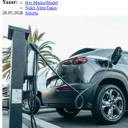
Yazar:
Her Marka/Model
Nakit Alım/Takas
28.05.2025
Sigorta
Görünüm Yenileme
Devir Tescil
Otoshops Mobil
HAKKIMIZDA
Biz Kimiz
Sıkça Sorulan Sorular
İletişim
Basın Odası
YETKİLİ SATICILAR
İLETİŞİM