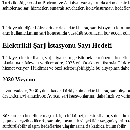
Turistik bölgeler olan Bodrum ve Antalya, yaz aylarında artan elektrikli 
sahiplerine şarj hizmetleri sunarak seyahatleri kolaylaştırmayı hedefler
Türkiye'nin diğer bölgelerinde de elektrikli araç şarj istasyonu kurulu
araç kullanıcılarının şarj konusunda yaşadığı sorunların her geçen gün 
Elektrikli Şarj İstasyonu Sayı Hedefi
Türkiye, elektrikli araç şarj altyapısını geliştirmek için önemli hedefl
planlanıyor. Mevcut verilere göre, 2025 yılı Ocak ayı itibarıyla Türki
hizmet veriyor. Hükümet ve özel sektör işbirliğiyle bu altyapının daha
2030 Vizyonu
Uzun vadede, 2030 yılına kadar Türkiye'nin elektrikli araç şarj altyap
desteklemeyi amaçlıyor. Ayrıca, şarj istasyonlarının daha hızlı ve verim
Söz konusu hedeflere ulaşmak için hükümet, elektrikli araç satın alımla
yapması teşvik edilerek, şarj altyapısının hızlı şekilde yaygınlaştırılma
sürdürülebilir ulaşım hedeflerine ulaşılmasına da katkıda bulunabilir.