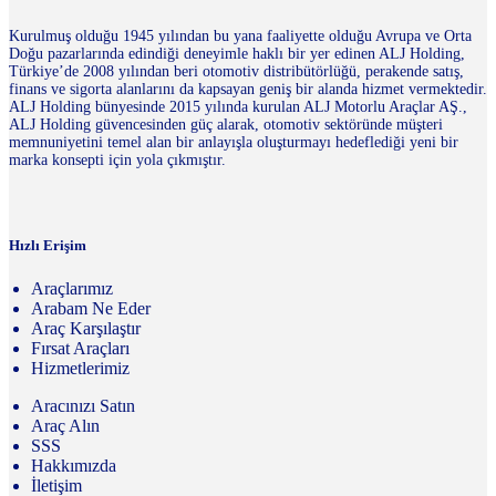
Kurulmuş olduğu 1945 yılından bu yana faaliyette olduğu Avrupa ve Orta
Doğu pazarlarında edindiği deneyimle haklı bir yer edinen ALJ Holding,
Türkiye’de 2008 yılından beri otomotiv distribütörlüğü, perakende satış,
finans ve sigorta alanlarını da kapsayan geniş bir alanda hizmet vermektedir.
ALJ Holding bünyesinde 2015 yılında kurulan ALJ Motorlu Araçlar AŞ.,
ALJ Holding güvencesinden güç alarak, otomotiv sektöründe müşteri
memnuniyetini temel alan bir anlayışla oluşturmayı hedeflediği yeni bir
marka konsepti için yola çıkmıştır.
Hızlı Erişim
Araçlarımız
Arabam Ne Eder
Araç Karşılaştır
Fırsat Araçları
Hizmetlerimiz
Aracınızı Satın
Araç Alın
SSS
Hakkımızda
İletişim