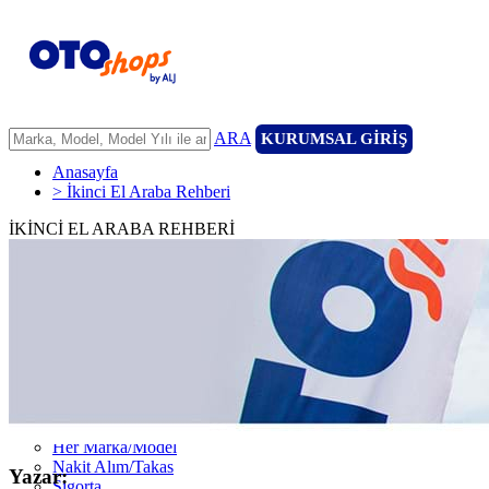
ARA
KURUMSAL GİRİŞ
Anasayfa
> İkinci El Araba Rehberi
İKİNCİ EL ARABA REHBERİ
ANASAYFA
ARAÇLARIMIZ
ARACINIZI SATIN
FİLONUZU SATIN
KİRALAMA
HİZMETLERİMİZ
111 Nokta Ekspertiz
Kredi
Garanti ve 7/24 Yol Yardımı
14 Günde Değişim
Her Marka/Model
Nakit Alım/Takas
Yazar:
Sigorta