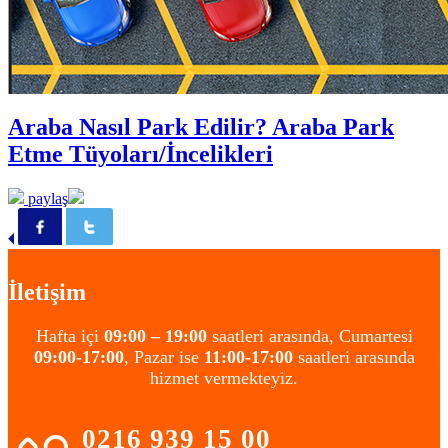
Araba Nasıl Park Edilir? Araba Park
Etme Tüyoları/İncelikleri
paylaş
İletişim
Hafta içi
09:00 – 19:00
saatleri arasında, Cumartesi
09:00-17:00
, Pazar ise
11:00-17:00
saatleri arasında
hizmet vermekteyiz.
0216 939 15 00