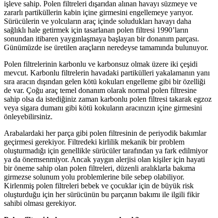
işleve sahip. Polen filtreleri dışarıdan alınan havayı süzmeye ve
zararlı partiküllerin kabin içine girmesini engellemeye yarıyor.
Sürücülerin ve yolcuların araç içinde soludukları havayı daha
sağlıklı hale getirmek için tasarlanan polen filtresi 1990’ların
sonundan itibaren yaygınlaşmaya başlayan bir donanım parçası.
Günümüzde ise üretilen araçların neredeyse tamamında bulunuyor.
Polen filtrelerinin karbonlu ve karbonsuz olmak üzere iki çeşidi
mevcut. Karbonlu filtrelerin havadaki partikülleri yakalamanın yanı
sıra aracın dışından gelen kötü kokuları engelleme gibi bir özelliği
de var. Çoğu araç temel donanım olarak normal polen filtresine
sahip olsa da istediğiniz zaman karbonlu polen filtresi takarak egzoz
veya sigara dumanı gibi kötü kokuların aracınızın içine girmesini
önleyebilirsiniz.
Arabalardaki her parça gibi polen filtresinin de periyodik bakımlar
geçirmesi gerekiyor. Filtredeki kirlilik mekanik bir problem
oluşturmadığı için genellikle sürücüler tarafından ya fark edilmiyor
ya da önemsenmiyor. Ancak yaygın alerjisi olan kişiler için hayati
bir öneme sahip olan polen filtreleri, düzenli aralıklarla bakıma
girmezse solunum yolu problemlerine bile sebep olabiliyor.
Kirlenmiş polen filtreleri bebek ve çocuklar için de büyük risk
oluşturduğu için her sürücünün bu parçanın bakımı ile ilgili fikir
sahibi olması gerekiyor.