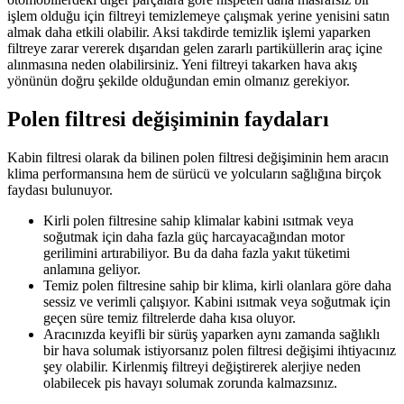
işlem olduğu için filtreyi temizlemeye çalışmak yerine yenisini satın
almak daha etkili olabilir. Aksi takdirde temizlik işlemi yaparken
filtreye zarar vererek dışarıdan gelen zararlı partiküllerin araç içine
alınmasına neden olabilirsiniz. Yeni filtreyi takarken hava akış
yönünün doğru şekilde olduğundan emin olmanız gerekiyor.
Polen filtresi değişiminin faydaları
Kabin filtresi olarak da bilinen polen filtresi değişiminin hem aracın
klima performansına hem de sürücü ve yolcuların sağlığına birçok
faydası bulunuyor.
Kirli polen filtresine sahip klimalar kabini ısıtmak veya
soğutmak için daha fazla güç harcayacağından motor
gerilimini artırabiliyor. Bu da daha fazla yakıt tüketimi
anlamına geliyor.
Temiz polen filtresine sahip bir klima, kirli olanlara göre daha
sessiz ve verimli çalışıyor. Kabini ısıtmak veya soğutmak için
geçen süre temiz filtrelerde daha kısa oluyor.
Aracınızda keyifli bir sürüş yaparken aynı zamanda sağlıklı
bir hava solumak istiyorsanız polen filtresi değişimi ihtiyacınız
şey olabilir. Kirlenmiş filtreyi değiştirerek alerjiye neden
olabilecek pis havayı solumak zorunda kalmazsınız.