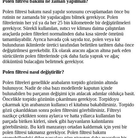
Polen filtresi bakımı ne zaman yapılmalı?
Polen filtresi bakımı nasıl yapılır sorusunu cevaplamadan önce bu
rutinin ne zamanda bir yapılacağını bilmek gerekiyor. Polen
filtrelerinin her yıl ya da her 25 bin kilometrede bir değiştirilmeleri
gerekiyor. Sürekli kullanılan, ısıtıcı ve kliması daima çalıştırılan
araçlarda polen filtreleri normalinden daha kısa sürede ömrünü
tamamlayabilir. Ayrıca havada çok sayıda toz, polen veya kir
bulunduran iklimlerde üretici tarafından belirtilen tarihten daha önce
değiştirilmesi gerekebilir. Ek olarak aracını ağacın altına park eden
sürücülerin polen filtrelerinde çok daha fazla yaprak ve ağaç
döküntüsü bulacağını belirtmek gerekiyor.
Polen filtresi nasıl değiştirilir?
Polen filtreleri genellikle arabaların torpido gözünün altında
bulunuyor. Nadir de olsa bazı modellerde kaputun içinde
bulunabilen bu parçanın değişimi için atılacak adımlar oldukça basit.
Öncelikle torpido gözünün çıkarılması gerekiyor. Torpidoyu
çıkarmak için arabanızın kullanıcı el kitabına bakabilirsiniz. Torpido
gözü çıkarıldıktan sonra polen filtresini görebilirsiniz. Filtreyi
nazikçe çektikten sonra aylarca ve hatta yıllarca kullanılan bu
parçada biriken kirleri, sinek gibi hayvanların kalıntılarını
görebilirsiniz. Bu kirli manzarayı ortadan kaldırmak için yeni bir
polen filtresi takmanız gerekiyor. Polen filtresi bakımı
otomobillerdeki diğer parçalara göre nispeten daha masrafsız bir