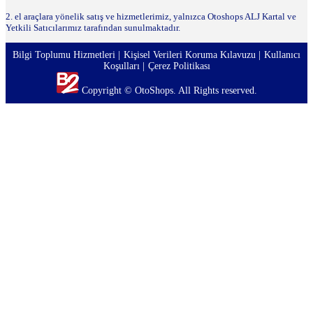
2. el araçlara yönelik satış ve hizmetlerimiz, yalnızca Otoshops ALJ Kartal ve
Yetkili Satıcılarımız tarafından sunulmaktadır.
Bilgi Toplumu Hizmetleri
Kişisel Verileri Koruma Kılavuzu
Kullanıcı
Koşulları
Çerez Politikası
Copyright © OtoShops. All Rights reserved.