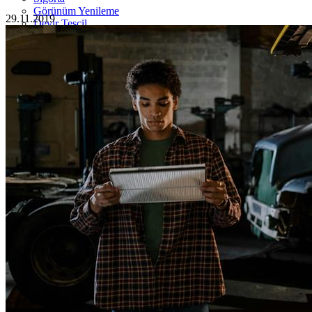
Görünüm Yenileme
29.11.2019
Devir Tescil
Otoshops Mobil
HAKKIMIZDA
Biz Kimiz
Sıkça Sorulan Sorular
İletişim
Basın Odası
YETKİLİ SATICILAR
İLETİŞİM