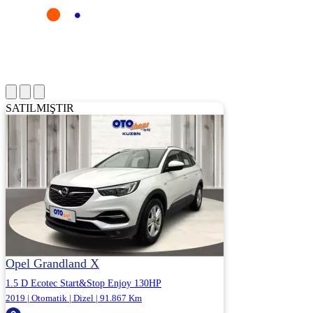
SATILMIŞTIR
Opel Grandland X
1.5 D Ecotec Start&Stop Enjoy 130HP
2019 | Otomatik | Dizel | 91.867 Km