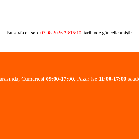
Bu sayfa en son
07.08.2026 23:15:10
tarihinde güncellenmiştir.
 arasında, Cumartesi
09:00-17:00
, Pazar ise
11:00-17:00
saatl