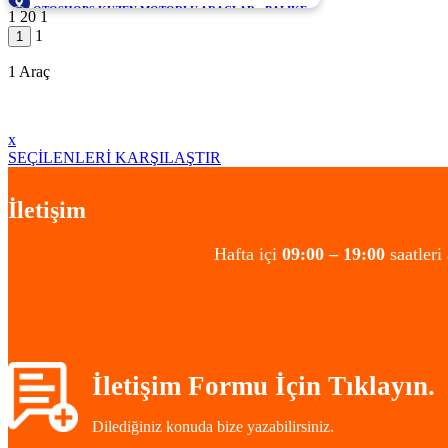
OTOSHOPS KUZEN MOTORLU ARAÇLAR - BALIKESİR
1
20
1
1.449.000
1
1 Araç
x
SEÇİLENLERİ KARŞILAŞTIR
İletişim
Hafta içi
09:00 – 19:00
saatleri
İletişim Formu İçin Tıklayın.
Dilediğiniz konuda bize yazabilirsiniz.