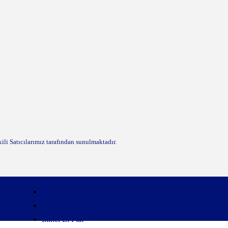
kili Satıcılarımız tarafından sunulmaktadır.
İkinci El Citroen
İkinci El Dacia
İkinci El Fiat