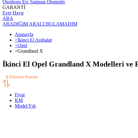
Otoshops Erc Samsun Otomotiv
GARANTİ
Evet
Hayır
ARA
ARADIĞIM ARACI BULAMADIM
Anasayfa
>
İkinci El Arabalar
>
Opel
>
Grandland X
İkinci El Opel Grandland X Modelleri ve F
X Filtreleri Temizle
Fiyat
KM
Model Yılı