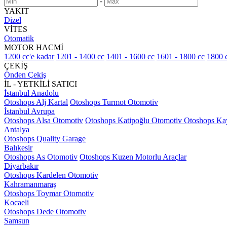
-
YAKIT
Dizel
VİTES
Otomatik
MOTOR HACMİ
1200 cc'e kadar
1201 - 1400 cc
1401 - 1600 cc
1601 - 1800 cc
1800 c
ÇEKİŞ
Önden Çekiş
İL - YETKİLİ SATICI
İstanbul Anadolu
Otoshops Alj Kartal
Otoshops Turmot Otomotiv
İstanbul Avrupa
Otoshops Alsa Otomotiv
Otoshops Katipoğlu Otomotiv
Otoshops Ka
Antalya
Otoshops Quality Garage
Balıkesir
Otoshops As Otomotiv
Otoshops Kuzen Motorlu Araçlar
Diyarbakır
Otoshops Kardelen Otomotiv
Kahramanmaraş
Otoshops Toymar Otomotiv
Kocaeli
Otoshops Dede Otomotiv
Samsun