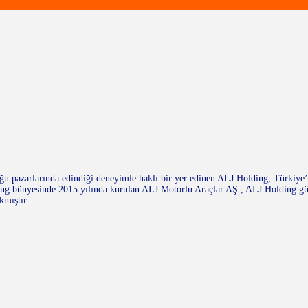
 pazarlarında edindiği deneyimle haklı bir yer edinen ALJ Holding, Türkiye’de
lding bünyesinde 2015 yılında kurulan ALJ Motorlu Araçlar AŞ., ALJ Holding g
kmıştır.