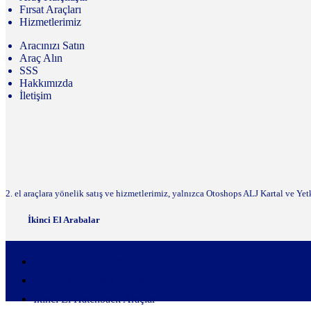
Fırsat Araçları
Hizmetlerimiz
Aracınızı Satın
Araç Alın
SSS
Hakkımızda
İletişim
2. el araçlara yönelik satış ve hizmetlerimiz, yalnızca Otoshops ALJ Kartal ve Yet
İkinci El Arabalar
İkinci El Dizel Araçlar
İkinci El Otomatik Araçlar
İkinci El Hatchback Araçlar