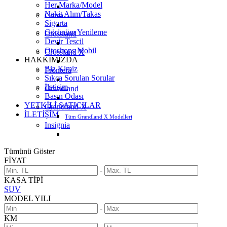
Her Marka/Model
Nakit Alım/Takas
Corsa
Sigorta
Görünüm Yenileme
Crossland
Devir Tescil
Otoshops Mobil
Crossland X
HAKKIMIZDA
Biz Kimiz
Frontera
Sıkça Sorulan Sorular
İletişim
Grandland
Basın Odası
YETKİLİ SATICILAR
Grandland X
İLETİŞİM
Tüm Grandland X Modelleri
Insignia
Tümünü Göster
FİYAT
-
KASA TİPİ
SUV
MODEL YILI
-
KM