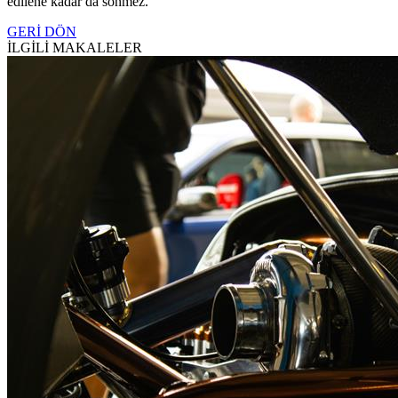
edilene kadar da sönmez.
GERİ DÖN
İLGİLİ MAKALELER