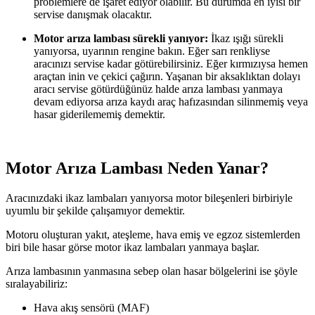
problemlere de işaret ediyor olabilir. Bu durumda en iyisi bir
servise danışmak olacaktır.
Motor arıza lambası sürekli yanıyor:
İkaz ışığı sürekli
yanıyorsa, uyarının rengine bakın. Eğer sarı renkliyse
aracınızı servise kadar götürebilirsiniz. Eğer kırmızıysa hemen
araçtan inin ve çekici çağırın. Yaşanan bir aksaklıktan dolayı
aracı servise götürdüğünüz halde arıza lambası yanmaya
devam ediyorsa arıza kaydı araç hafızasından silinmemiş veya
hasar giderilememiş demektir.
Motor Arıza Lambası Neden Yanar?
Aracınızdaki ikaz lambaları yanıyorsa motor bileşenleri birbiriyle
uyumlu bir şekilde çalışamıyor demektir.
Motoru oluşturan yakıt, ateşleme, hava emiş ve egzoz sistemlerden
biri bile hasar görse motor ikaz lambaları yanmaya başlar.
Arıza lambasının yanmasına sebep olan hasar bölgelerini ise şöyle
sıralayabiliriz:
Hava akış sensörü (MAF)