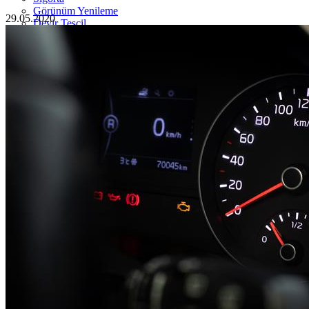
Görünüm Yenileme
29.05.2020
Devir Tescil
Otoshops Mobil
HAKKIMIZDA
Biz Kimiz
Sıkça Sorulan Sorular
İletişim
Basın Odası
YETKİLİ SATICILAR
İLETİŞİM