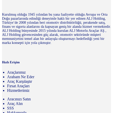
Kurulmuş olduğu 1945 yılından bu yana faaliyette olduğu Avrupa ve Orta
Doğu pazarlarında edindiği deneyimle haklı bir yer edinen ALJ Holding,
Türkiye’de 2008 yılından beri otomotiv distribütörlüğü, perakende satış,
finans ve sigorta alanlarını da kapsayan geniş bir alanda hizmet vermektedir.
ALJ Holding bünyesinde 2015 yılında kurulan ALJ Motorlu Araçlar AŞ.,
ALJ Holding güvencesinden güç alarak, otomotiv sektöründe müşteri
memnuniyetini temel alan bir anlayışla oluşturmayı hedeflediği yeni bir
marka konsepti için yola çıkmıştır.
Hızlı Erişim
Araçlarımız
Arabam Ne Eder
Araç Karşılaştır
Fırsat Araçları
Hizmetlerimiz
Aracınızı Satın
Araç Alın
SSS
Hakkımızda