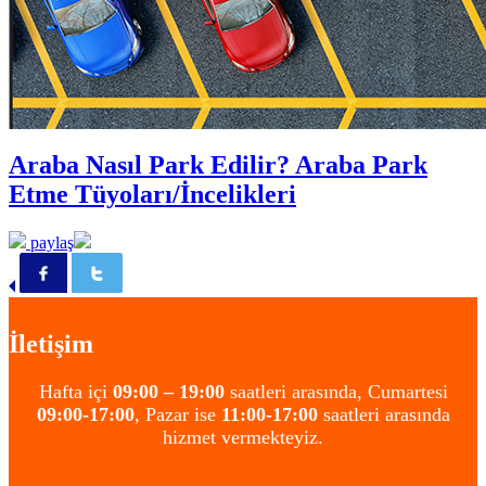
Araba Nasıl Park Edilir? Araba Park
Etme Tüyoları/İncelikleri
paylaş
İletişim
Hafta içi
09:00 – 19:00
saatleri arasında, Cumartesi
09:00-17:00
, Pazar ise
11:00-17:00
saatleri arasında
hizmet vermekteyiz.