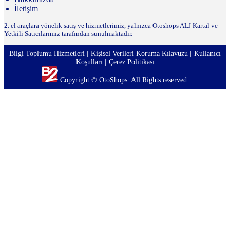
İletişim
2. el araçlara yönelik satış ve hizmetlerimiz, yalnızca Otoshops ALJ Kartal ve
Yetkili Satıcılarımız tarafından sunulmaktadır.
Bilgi Toplumu Hizmetleri
Kişisel Verileri Koruma Kılavuzu
Kullanıcı
Koşulları
Çerez Politikası
Copyright © OtoShops. All Rights reserved.