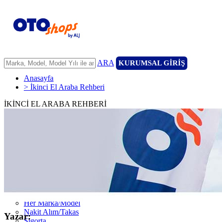
ARA
KURUMSAL GİRİŞ
Anasayfa
> İkinci El Araba Rehberi
İKİNCİ EL ARABA REHBERİ
ANASAYFA
ARAÇLARIMIZ
ARACINIZI SATIN
FİLONUZU SATIN
KİRALAMA
HİZMETLERİMİZ
111 Nokta Ekspertiz
Kredi
Garanti ve 7/24 Yol Yardımı
14 Günde Değişim
Her Marka/Model
Nakit Alım/Takas
Yazar:
Sigorta