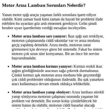
Motor Arıza Lambası Sorunları Nelerdir?
Yanan motor ışığı araçta yaşanan farklı sorunlara işaret ediyor
olabilir. Kimi zaman basit kimi zaman da hayati bir problemi ifade
edebilen bu uyarıları göz ardı etmemek gerekiyor. Gelin şimdi
beraber uyarı işaretlerinin verdiği mesajları inceleyelim.
Motor arıza lambası sarı yanıyor:
İkaz ışığı sarı renkliyse,
motorun çalışmasında ciddi sıkıntılar var ve arıza moduna
geçiş yapılmış demektir. Arıza modu, motorun zarar
görmemesi için devreye giren bir sistemdir. Fakat bu sistem
motoru çok uzun süre koruyamaz. Bir an önce bir servise
başvurulmalıdır.
Motor arıza lambası kırmızı yanıyor:
Kırmızı renkli ikaz
ışığını gördüğünüzde aracınızı sağa çekerek durmalısınız.
Çünkü kırmızı ışık motorun arıza moduna bile geçemediği
çok ciddi problemler olduğunun ifadesidir. Bu ışık yanarken
aracı kullanmaya devam etmek oldukça tehlikelidir.
Motor arıza lambası yanıp sönüyor:
Arıza lambası sürekli
yanıp sönüyorsa motorun çalışması sırasında yaşanan bir
problem var demektir. Bu sorun kolay çözülebilecek bir
sistem hatası da olabilir, motorun ciddi hasarlar alacağı