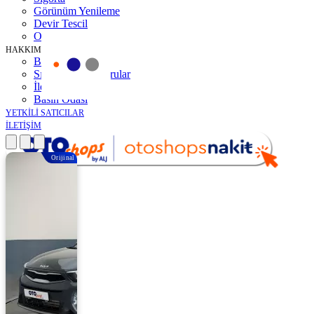
Görünüm Yenileme
Devir Tescil
Otoshops Mobil
HAKKIMIZDA
Biz Kimiz
Sıkça Sorulan Sorular
İletişim
Basın Odası
YETKİLİ SATICILAR
İLETİŞİM
Orijinal