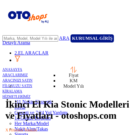
ARA
KURUMSAL GİRİŞ
Detaylı Arama
2.EL ARAÇLAR
ANASAYFA
Fiyat
ARAÇLARIMIZ
KM
ARACINIZI SATIN
Model Yılı
FİLONUZU SATIN
KİRALAMA
HİZMETLERİMİZ
İkinci El Kia Stonic Modelleri
111 Nokta Ekspertiz
Kredi
Garanti ve 7/24 Yol Yardımı
ve Fiyatları - otoshops.com
14 Günde Değişim
Her Marka/Model
Nakit Alım/Takas
X Filtreleri Temizle
Sigorta