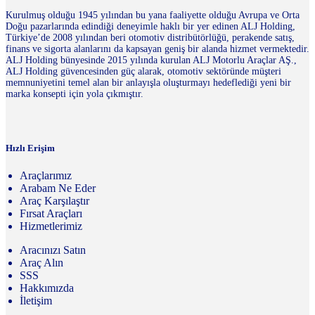
Kurulmuş olduğu 1945 yılından bu yana faaliyette olduğu Avrupa ve Orta
Doğu pazarlarında edindiği deneyimle haklı bir yer edinen ALJ Holding,
Türkiye’de 2008 yılından beri otomotiv distribütörlüğü, perakende satış,
finans ve sigorta alanlarını da kapsayan geniş bir alanda hizmet vermektedir.
ALJ Holding bünyesinde 2015 yılında kurulan ALJ Motorlu Araçlar AŞ.,
ALJ Holding güvencesinden güç alarak, otomotiv sektöründe müşteri
memnuniyetini temel alan bir anlayışla oluşturmayı hedeflediği yeni bir
marka konsepti için yola çıkmıştır.
Hızlı Erişim
Araçlarımız
Arabam Ne Eder
Araç Karşılaştır
Fırsat Araçları
Hizmetlerimiz
Aracınızı Satın
Araç Alın
SSS
Hakkımızda
İletişim