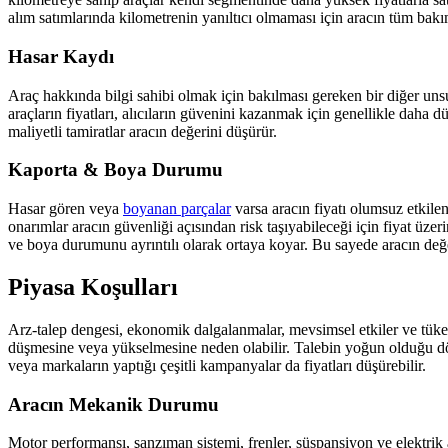
alım satımlarında kilometrenin yanıltıcı olmaması için aracın tüm bak
Hasar Kaydı
Araç hakkında bilgi sahibi olmak için bakılması gereken bir diğer unsu
araçların fiyatları, alıcıların güvenini kazanmak için genellikle daha d
maliyetli tamiratlar aracın değerini düşürür.
Kaporta & Boya Durumu
Hasar gören veya
boyanan parçalar
varsa aracın fiyatı olumsuz etkilen
onarımlar aracın güvenliği açısından risk taşıyabileceği için fiyat üzer
ve boya durumunu ayrıntılı olarak ortaya koyar. Bu sayede aracın değeri
Piyasa Koşulları
Arz-talep dengesi, ekonomik dalgalanmalar, mevsimsel etkiler ve tüketi
düşmesine veya yükselmesine neden olabilir. Talebin yoğun olduğu dönem
veya markaların yaptığı çeşitli kampanyalar da fiyatları düşürebilir.
Aracın Mekanik Durumu
Motor performansı, şanzıman sistemi, frenler, süspansiyon ve elektrik a