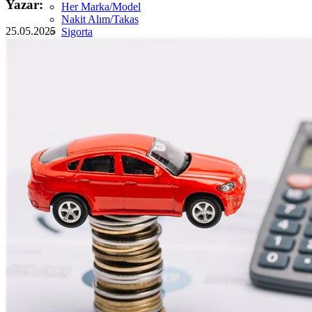
Yazar:
Her Marka/Model
Nakit Alım/Takas
25.05.2025
Sigorta
Görünüm Yenileme
Devir Tescil
Otoshops Mobil
HAKKIMIZDA
Biz Kimiz
Sıkça Sorulan Sorular
İletişim
Basın Odası
YETKİLİ SATICILAR
İLETİŞİM