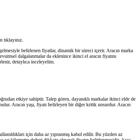
n tıklayınız.
elmesiyle belirlenen fiyatlar, dinamik bir süreci içerir. Aracın marka
evsimsel dalgalanmalar da eklenince ikinci el aracın fiyatını
lenir, detaylıca inceleyelim.
doğrudan etkiye sahiptir. Talep gören, dayanıklı markalar ikinci elde de
nulur. Aracın yaşı, fiyatı belirleyen bir diğer kritik unsurdur. Aracın
ullanıldıkları için daha az yıpranmış kabul edilir. Bu yüzden az
ı ve kilometre değeri dikkate alınarak fiyatın belirlenmesidir. Araç