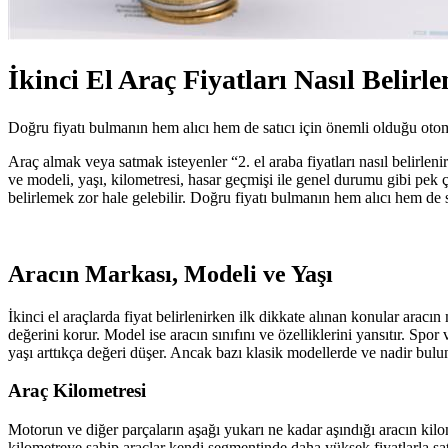
İkinci El Araç Fiyatları Nasıl Belirle
Doğru fiyatı bulmanın hem alıcı hem de satıcı için önemli olduğu otomoti
Araç almak veya satmak isteyenler “2. el araba fiyatları nasıl belirlen
ve modeli, yaşı, kilometresi, hasar geçmişi ile genel durumu gibi pek ç
belirlemek zor hale gelebilir. Doğru fiyatı bulmanın hem alıcı hem de sa
Aracın Markası, Modeli ve Yaşı
İkinci el araçlarda fiyat belirlenirken ilk dikkate alınan konular aracı
değerini korur. Model ise aracın sınıfını ve özelliklerini yansıtır. Spor 
yaşı arttıkça değeri düşer. Ancak bazı klasik modellerde ve nadir buluna
Araç Kilometresi
Motorun ve diğer parçaların aşağı yukarı ne kadar aşındığı aracın kilo
kilometreye sahip araçlar kendi segmentinde daha yüksek fiyatlarla sat