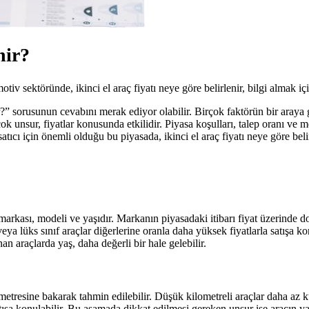
nir?
v sektöründe, ikinci el araç fiyatı neye göre belirlenir, bilgi almak içi
ir?” sorusunun cevabını merak ediyor olabilir. Birçok faktörün bir araya g
ok unsur, fiyatlar konusunda etkilidir. Piyasa koşulları, talep oranı ve m
tıcı için önemli olduğu bu piyasada, ikinci el araç fiyatı neye göre belir
n markası, modeli ve yaşıdır. Markanın piyasadaki itibarı fiyat üzerinde 
veya lüks sınıf araçlar diğerlerine oranla daha yüksek fiyatlarla satışa ko
n araçlarda yaş, daha değerli bir hale gelebilir.
metresine bakarak tahmin edilebilir. Düşük kilometreli araçlar daha az k
ışa konulabilir. Bu aşamada dikkat edilmesi gereken unsur ise aracın yaş