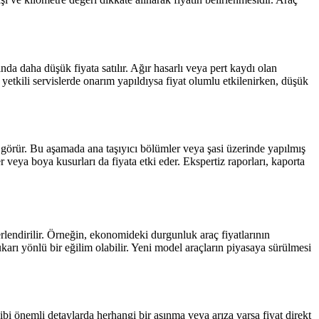
nda daha düşük fiyata satılır. Ağır hasarlı veya pert kaydı olan
, yetkili servislerde onarım yapıldıysa fiyat olumlu etkilenirken, düşük
et görür. Bu aşamada ana taşıyıcı bölümler veya şasi üzerinde yapılmış
r veya boya kusurları da fiyata etki eder. Ekspertiz raporları, kaporta
erlendirilir. Örneğin, ekonomideki durgunluk araç fiyatlarının
arı yönlü bir eğilim olabilir. Yeni model araçların piyasaya sürülmesi
ibi önemli detaylarda herhangi bir aşınma veya arıza varsa fiyat direkt