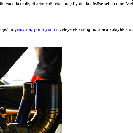
htiyacı da maliyeti artıracağından araç fiyatında düşüşe sebep olur. Meka
shops’un
geniş araç portföyünü
inceleyerek aradığınız araca kolaylıkla ula