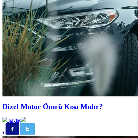
Dizel Motor Ömrü Kısa Mıdır?
paylaş