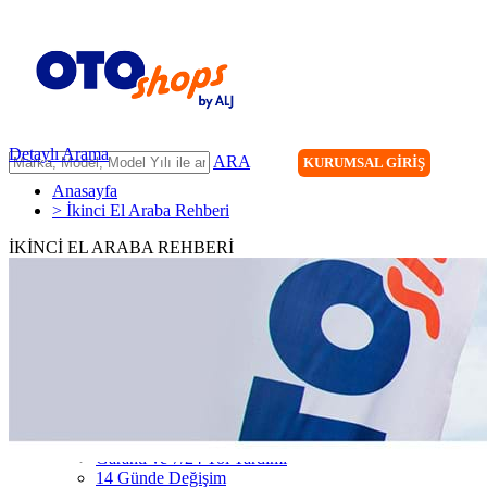
Detaylı Arama
ARA
KURUMSAL GİRİŞ
Anasayfa
> İkinci El Araba Rehberi
İKİNCİ EL ARABA REHBERİ
ANASAYFA
ARAÇLARIMIZ
ARACINIZI SATIN
FİLONUZU SATIN
KİRALAMA
HİZMETLERİMİZ
111 Nokta Ekspertiz
Kredi
Garanti ve 7/24 Yol Yardımı
14 Günde Değişim