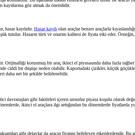
ım kayıtlarına göz atmak da önemlidir.
r, hasar kaydıdır.
Hasar kaydı
olan araçlar benzer araçlarla kıyaslandığı
üşük tutulur. Hasarın türü ve onarım kalitesi de fiyata etki eder. Örneğin
ir. Orijinalliği korunmuş bir araç ikinci el piyasasında daha fazla rağb
inde ciddi bir düşüşe neden olabilir. Kaportadaki çizikler, küçük göçükle
 daha net bir şekilde belirlenebilir.
ci davranışları gibi faktörleri içeren unsurlar piyasa koşulu olarak değ
lerde, ikinci el araçlara ilgi arttığından bu dönemlerde fiyatlarda yuk
ksamları gibi detaylar da aracın fiyatını belirleyen etkenlerdendir. Bu g