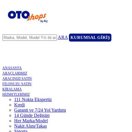
ARA
KURUMSAL GİRİŞ
ANASAYFA
ARAÇLARIMIZ
ARACINIZI SATIN
FİLONUZU SATIN
KİRALAMA
HİZMETLERİMİZ
111 Nokta Ekspertiz
Kredi
Garanti ve 7/24 Yol Yardımı
14 Günde Değişim
Her Marka/Model
Nakit Alım/Takas
Sigorta