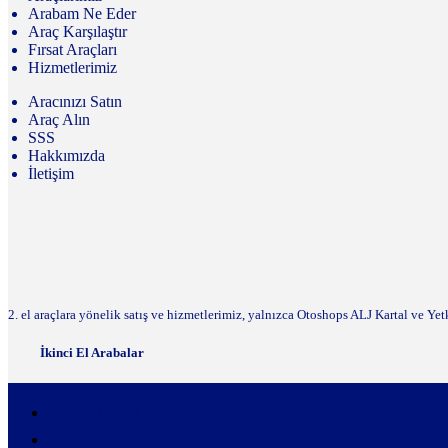
Arabam Ne Eder
Araç Karşılaştır
Fırsat Araçları
Hizmetlerimiz
Aracınızı Satın
Araç Alın
SSS
Hakkımızda
İletişim
2. el araçlara yönelik satış ve hizmetlerimiz, yalnızca Otoshops ALJ Kartal ve Yet
İkinci El Arabalar
İkinci El Dizel Araçlar
İkinci El Otomatik Araçlar