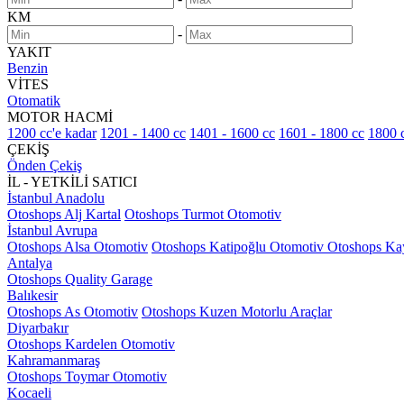
KM
-
YAKIT
Benzin
VİTES
Otomatik
MOTOR HACMİ
1200 cc'e kadar
1201 - 1400 cc
1401 - 1600 cc
1601 - 1800 cc
1800 c
ÇEKİŞ
Önden Çekiş
İL - YETKİLİ SATICI
İstanbul Anadolu
Otoshops Alj Kartal
Otoshops Turmot Otomotiv
İstanbul Avrupa
Otoshops Alsa Otomotiv
Otoshops Katipoğlu Otomotiv
Otoshops Ka
Antalya
Otoshops Quality Garage
Balıkesir
Otoshops As Otomotiv
Otoshops Kuzen Motorlu Araçlar
Diyarbakır
Otoshops Kardelen Otomotiv
Kahramanmaraş
Otoshops Toymar Otomotiv
Kocaeli