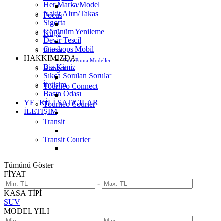
Her Marka/Model
Nakit Alım/Takas
Focus
Sigorta
Görünüm Yenileme
Kuga
Devir Tescil
Otoshops Mobil
Puma
HAKKIMIZDA
Tüm Puma Modelleri
Biz Kimiz
Ranger
Sıkça Sorulan Sorular
İletişim
Tourneo Connect
Basın Odası
YETKİLİ SATICILAR
Tourneo Courier
İLETİŞİM
Transit
Transit Courier
Tümünü Göster
FİYAT
-
KASA TİPİ
SUV
MODEL YILI
-