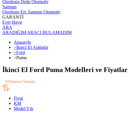
Otoshops Dede Otomotiv
Samsun
Otoshops Erc Samsun Otomotiv
GARANTİ
Evet
Hayır
ARA
ARADIĞIM ARACI BULAMADIM
Anasayfa
>
İkinci El Arabalar
>
Ford
>
Puma
İkinci El Ford Puma Modelleri ve Fiyatlar
X Filtreleri Temizle
Fiyat
KM
Model Yılı