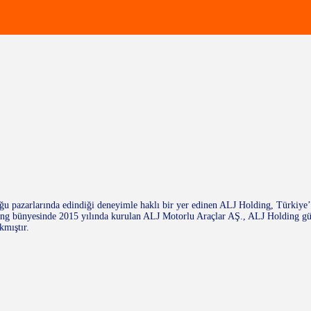
 pazarlarında edindiği deneyimle haklı bir yer edinen ALJ Holding, Türkiye’de
lding bünyesinde 2015 yılında kurulan ALJ Motorlu Araçlar AŞ., ALJ Holding g
kmıştır.