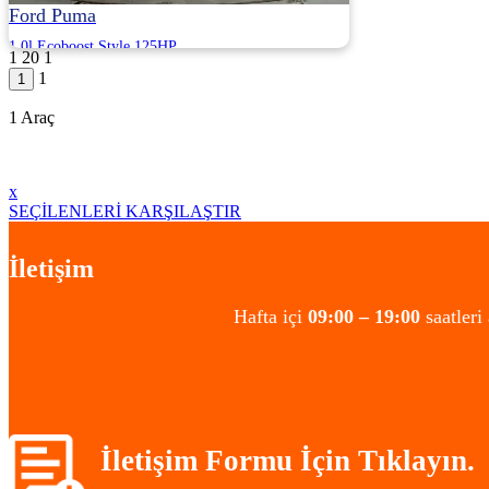
Ford Puma
1.0l Ecoboost Style 125HP
1
20
1
2022 | Otomatik | Benzin | 88.500 Km
1
OTOSHOPS DEDE OTOMOTİV - KOCAELİ
1 Araç
1.445.000
x
SEÇİLENLERİ KARŞILAŞTIR
İletişim
Hafta içi
09:00 – 19:00
saatleri
İletişim Formu İçin Tıklayın.