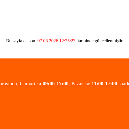
Bu sayfa en son
07.08.2026 12:25:23
tarihinde güncellenmiştir.
 arasında, Cumartesi
09:00-17:00
, Pazar ise
11:00-17:00
saatl