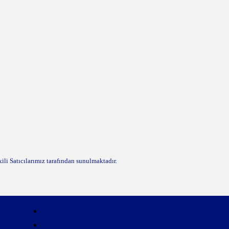
kili Satıcılarımız tarafından sunulmaktadır.
İkinci El Citroen
İkinci El Dacia