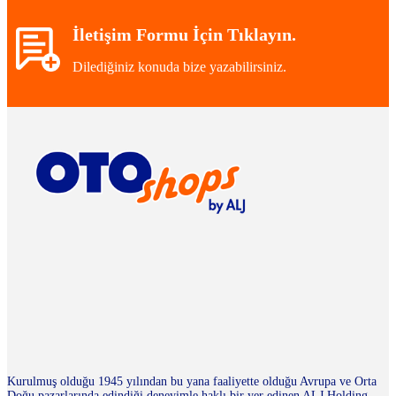
İletişim Formu İçin Tıklayın.
Dilediğiniz konuda bize yazabilirsiniz.
Kurulmuş olduğu 1945 yılından bu yana faaliyette olduğu Avrupa ve Orta
Doğu pazarlarında edindiği deneyimle haklı bir yer edinen ALJ Holding,