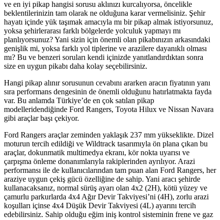
ve en iyi pikap hangisi sorusu aklınızı kurcalıyorsa, öncelikle
beklentilerinizin tam olarak ne olduğuna karar vermelisiniz. Şehir
hayatı içinde yük taşımak amacıyla mı bir pikap almak istiyorsunuz,
yoksa şehirlerarası farklı bölgelerde yolculuk yapmayı mı
planlıyorsunuz? Yani sizin için önemli olan pikabınızın arkasındaki
genişlik mi, yoksa farklı yol tiplerine ve arazilere dayanıklı olması
mı? Bu ve benzeri soruları kendi içinizde yanıtlandırdıktan sonra
size en uygun pikabı daha kolay seçebilirsiniz.
Hangi pikap alınır sorusunun cevabını ararken aracın fiyatının yanı
sıra performans dengesinin de önemli olduğunu hatırlatmakta fayda
var. Bu anlamda Türkiye’de en çok satılan pikap
modelleridendiğinde Ford Rangers, Toyota Hilux ve Nissan Navara
gibi araçlar başı çekiyor.
Ford Rangers araçlar zeminden yaklaşık 237 mm yükseklikte. Dizel
moturun tercih edildiği ve Wildtrack tasarımıyla ön plana çıkan bu
araçlar, dokunmatik multimedya ekranı, kör nokta uyarısı ve
çarpışma önleme donanımlarıyla rakiplerinden ayrılıyor. Arazi
performansı ile de kullanıcılarından tam puan alan Ford Rangers, her
araziye uygun çekiş gücü özelliğine de sahip. Yani aracı şehirde
kullanacaksanız, normal sürüş ayarı olan 4x2 (2H), kötü yüzey ve
çamurlu parkurlarda 4x4 Ağır Devir Takviyesi’ni (4H), zorlu arazi
koşulları içinse 4x4 Düşük Devir Takviyesi (4L) ayarını tercih
edebilirsiniz. Sahip olduğu eğim iniş kontrol sisteminin frene ve gaz