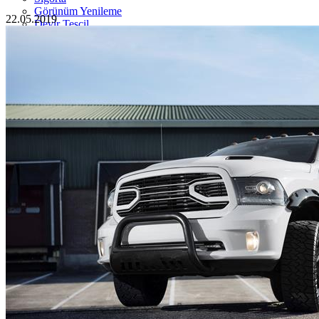
Görünüm Yenileme
22.05.2019
Devir Tescil
Otoshops Mobil
HAKKIMIZDA
Biz Kimiz
Sıkça Sorulan Sorular
İletişim
Basın Odası
YETKİLİ SATICILAR
İLETİŞİM