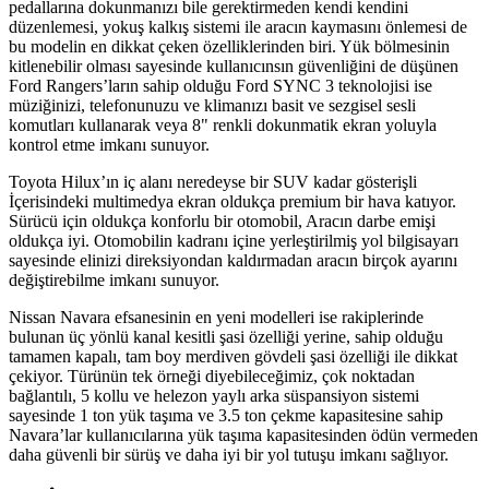
pedallarına dokunmanızı bile gerektirmeden kendi kendini
düzenlemesi, yokuş kalkış sistemi ile aracın kaymasını önlemesi de
bu modelin en dikkat çeken özelliklerinden biri. Yük bölmesinin
kitlenebilir olması sayesinde kullanıcınsın güvenliğini de düşünen
Ford Rangers’ların sahip olduğu Ford SYNC 3 teknolojisi ise
müziğinizi, telefonunuzu ve klimanızı basit ve sezgisel sesli
komutları kullanarak veya 8" renkli dokunmatik ekran yoluyla
kontrol etme imkanı sunuyor.
Toyota Hilux’ın iç alanı neredeyse bir SUV kadar gösterişli
İçerisindeki multimedya ekran oldukça premium bir hava katıyor.
Sürücü için oldukça konforlu bir otomobil, Aracın darbe emişi
oldukça iyi. Otomobilin kadranı içine yerleştirilmiş yol bilgisayarı
sayesinde elinizi direksiyondan kaldırmadan aracın birçok ayarını
değiştirebilme imkanı sunuyor.
Nissan Navara efsanesinin en yeni modelleri ise rakiplerinde
bulunan üç yönlü kanal kesitli şasi özelliği yerine, sahip olduğu
tamamen kapalı, tam boy merdiven gövdeli şasi özelliği ile dikkat
çekiyor. Türünün tek örneği diyebileceğimiz, çok noktadan
bağlantılı, 5 kollu ve helezon yaylı arka süspansiyon sistemi
sayesinde 1 ton yük taşıma ve 3.5 ton çekme kapasitesine sahip
Navara’lar kullanıcılarına yük taşıma kapasitesinden ödün vermeden
daha güvenli bir sürüş ve daha iyi bir yol tutuşu imkanı sağlıyor.