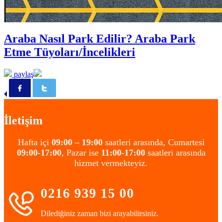
Araba Nasıl Park Edilir? Araba Park
Etme Tüyoları/İncelikleri
paylaş
İletişim
Hafta içi
09:00 – 19:00
saatleri arasında, Cumartesi
09:00-17:00
, Pazar ise
11:00-17:00
saatleri arasında
hizmet vermekteyiz.
0216 939 15 00
Dilediğiniz zaman bizi arayabilirsiniz.