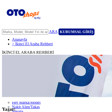
ARA
KURUMSAL GİRİŞ
Anasayfa
> İkinci El Araba Rehberi
İKİNCİ EL ARABA REHBERİ
ANASAYFA
ARAÇLARIMIZ
ARACINIZI SATIN
FİLONUZU SATIN
KİRALAMA
HİZMETLERİMİZ
111 Nokta Ekspertiz
Kredi
Garanti ve 7/24 Yol Yardımı
14 Günde Değişim
Her Marka/Model
Nakit Alım/Takas
Yazar:
Sigorta