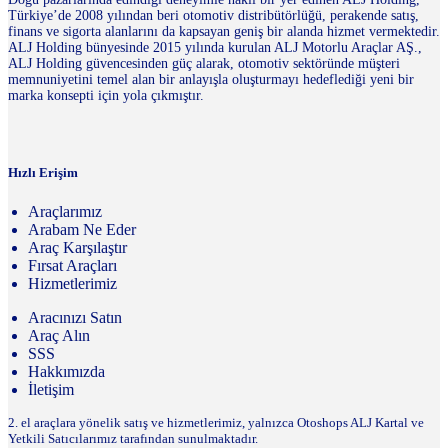
Türkiye’de 2008 yılından beri otomotiv distribütörlüğü, perakende satış,
finans ve sigorta alanlarını da kapsayan geniş bir alanda hizmet vermektedir.
ALJ Holding bünyesinde 2015 yılında kurulan ALJ Motorlu Araçlar AŞ.,
ALJ Holding güvencesinden güç alarak, otomotiv sektöründe müşteri
memnuniyetini temel alan bir anlayışla oluşturmayı hedeflediği yeni bir
marka konsepti için yola çıkmıştır.
Hızlı Erişim
Araçlarımız
Arabam Ne Eder
Araç Karşılaştır
Fırsat Araçları
Hizmetlerimiz
Aracınızı Satın
Araç Alın
SSS
Hakkımızda
İletişim
2. el araçlara yönelik satış ve hizmetlerimiz, yalnızca Otoshops ALJ Kartal ve
Yetkili Satıcılarımız tarafından sunulmaktadır.