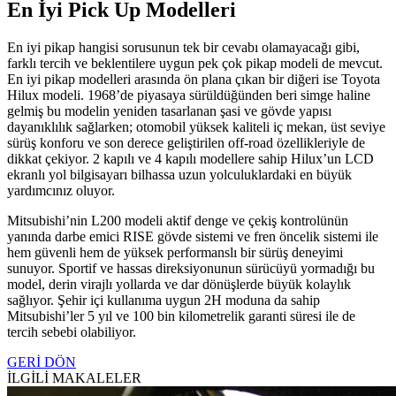
En İyi Pick Up Modelleri
En iyi pikap hangisi sorusunun tek bir cevabı olamayacağı gibi,
farklı tercih ve beklentilere uygun pek çok pikap modeli de mevcut.
En iyi pikap modelleri arasında ön plana çıkan bir diğeri ise Toyota
Hilux modeli. 1968’de piyasaya sürüldüğünden beri simge haline
gelmiş bu modelin yeniden tasarlanan şasi ve gövde yapısı
dayanıklılık sağlarken; otomobil yüksek kaliteli iç mekan, üst seviye
sürüş konforu ve son derece geliştirilen off-road özellikleriyle de
dikkat çekiyor. 2 kapılı ve 4 kapılı modellere sahip Hilux’un LCD
ekranlı yol bilgisayarı bilhassa uzun yolculuklardaki en büyük
yardımcınız oluyor.
Mitsubishi’nin L200 modeli aktif denge ve çekiş kontrolünün
yanında darbe emici RISE gövde sistemi ve fren öncelik sistemi ile
hem güvenli hem de yüksek performanslı bir sürüş deneyimi
sunuyor. Sportif ve hassas direksiyonunun sürücüyü yormadığı bu
model, derin virajlı yollarda ve dar dönüşlerde büyük kolaylık
sağlıyor. Şehir içi kullanıma uygun 2H moduna da sahip
Mitsubishi’ler 5 yıl ve 100 bin kilometrelik garanti süresi ile de
tercih sebebi olabiliyor.
GERİ DÖN
İLGİLİ MAKALELER