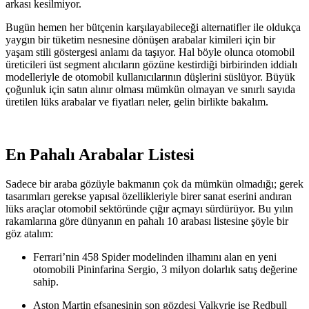
arkası kesilmiyor.
Bugün hemen her bütçenin karşılayabileceği alternatifler ile oldukça
yaygın bir tüketim nesnesine dönüşen arabalar kimileri için bir
yaşam stili göstergesi anlamı da taşıyor. Hal böyle olunca otomobil
üreticileri üst segment alıcıların gözüne kestirdiği birbirinden iddialı
modelleriyle de otomobil kullanıcılarının düşlerini süslüyor. Büyük
çoğunluk için satın alınır olması mümkün olmayan ve sınırlı sayıda
üretilen lüks arabalar ve fiyatları neler, gelin birlikte bakalım.
En Pahalı Arabalar Listesi
Sadece bir araba gözüyle bakmanın çok da mümkün olmadığı; gerek
tasarımları gerekse yapısal özellikleriyle birer sanat eserini andıran
lüks araçlar otomobil sektöründe çığır açmayı sürdürüyor. Bu yılın
rakamlarına göre dünyanın en pahalı 10 arabası listesine şöyle bir
göz atalım:
Ferrari’nin 458 Spider modelinden ilhamını alan en yeni
otomobili Pininfarina Sergio, 3 milyon dolarlık satış değerine
sahip.
Aston Martin efsanesinin son gözdesi Valkyrie ise Redbull