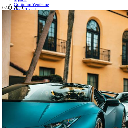
Görünüm Yenileme
02.01.2020
Devir Tescil
Otoshops Mobil
HAKKIMIZDA
Biz Kimiz
Sıkça Sorulan Sorular
İletişim
Basın Odası
YETKİLİ SATICILAR
İLETİŞİM