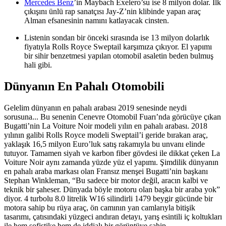
Mercedes Benz
’in Maybach Exelero’su ise 8 milyon dolar. İlk
çıkışını ünlü rap sanatçısı Jay-Z’nin klibinde yapan araç
Alman efsanesinin namını katlayacak cinsten.
Listenin sondan bir önceki sırasında ise 13 milyon dolarlık
fiyatıyla Rolls Royce Sweptail karşımıza çıkıyor. El yapımı
bir sihir benzetmesi yapılan otomobil asaletin beden bulmuş
hali gibi.
Dünyanın En Pahalı Otomobili
Gelelim dünyanın en pahalı arabası 2019 senesinde neydi
sorusuna... Bu senenin Cenevre Otomobil Fuarı’nda görücüye çıkan
Bugatti’nin La Voiture Noir modeli yılın en pahalı arabası. 2018
yılının galibi Rolls Royce modeli Sweptail’i geride bırakan araç,
yaklaşık 16,5 milyon Euro’luk satış rakamıyla bu unvanı elinde
tutuyor. Tamamen siyah ve karbon fiber gövdesi ile dikkat çeken La
Voiture Noir aynı zamanda yüzde yüz el yapımı. Şimdilik dünyanın
en pahalı araba markası olan Fransız menşei Bugatti’nin başkanı
Stephan Winkleman, “Bu sadece bir motor değil, aracın kalbi ve
teknik bir şaheser. Dünyada böyle motoru olan başka bir araba yok”
diyor. 4 turbolu 8.0 litrelik W16 silindirli 1479 beygir gücünde bir
motora sahip bu rüya araç, ön camının yan camlarıyla bitişik
tasarımı, çatısındaki yüzgeci andıran detayı, yarış esintili iç koltukları
ile hem sofistike hem de iddialı bir görüntüye sahip.