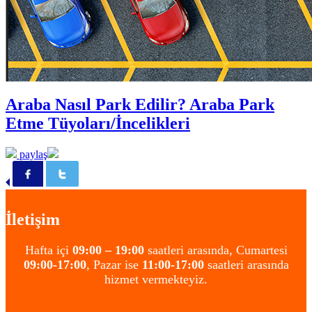
Araba Nasıl Park Edilir? Araba Park
Etme Tüyoları/İncelikleri
paylaş
İletişim
Hafta içi
09:00 – 19:00
saatleri arasında, Cumartesi
09:00-17:00
, Pazar ise
11:00-17:00
saatleri arasında
hizmet vermekteyiz.