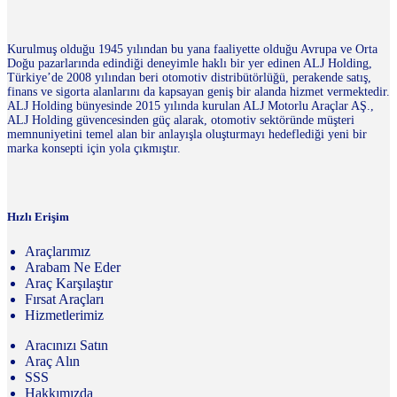
Kurulmuş olduğu 1945 yılından bu yana faaliyette olduğu Avrupa ve Orta
Doğu pazarlarında edindiği deneyimle haklı bir yer edinen ALJ Holding,
Türkiye’de 2008 yılından beri otomotiv distribütörlüğü, perakende satış,
finans ve sigorta alanlarını da kapsayan geniş bir alanda hizmet vermektedir.
ALJ Holding bünyesinde 2015 yılında kurulan ALJ Motorlu Araçlar AŞ.,
ALJ Holding güvencesinden güç alarak, otomotiv sektöründe müşteri
memnuniyetini temel alan bir anlayışla oluşturmayı hedeflediği yeni bir
marka konsepti için yola çıkmıştır.
Hızlı Erişim
Araçlarımız
Arabam Ne Eder
Araç Karşılaştır
Fırsat Araçları
Hizmetlerimiz
Aracınızı Satın
Araç Alın
SSS
Hakkımızda