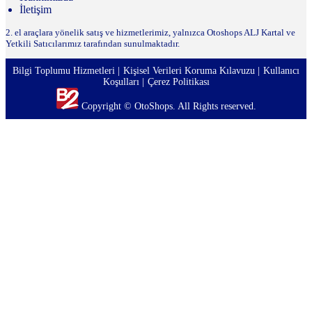
İletişim
2. el araçlara yönelik satış ve hizmetlerimiz, yalnızca Otoshops ALJ Kartal ve
Yetkili Satıcılarımız tarafından sunulmaktadır.
Bilgi Toplumu Hizmetleri
Kişisel Verileri Koruma Kılavuzu
Kullanıcı
Koşulları
Çerez Politikası
Copyright © OtoShops. All Rights reserved.