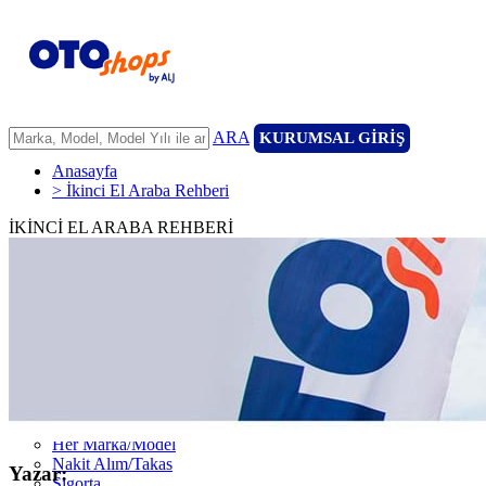
ARA
KURUMSAL GİRİŞ
Anasayfa
> İkinci El Araba Rehberi
İKİNCİ EL ARABA REHBERİ
ANASAYFA
ARAÇLARIMIZ
ARACINIZI SATIN
FİLONUZU SATIN
KİRALAMA
HİZMETLERİMİZ
111 Nokta Ekspertiz
Kredi
Garanti ve 7/24 Yol Yardımı
14 Günde Değişim
Her Marka/Model
Nakit Alım/Takas
Yazar:
Sigorta