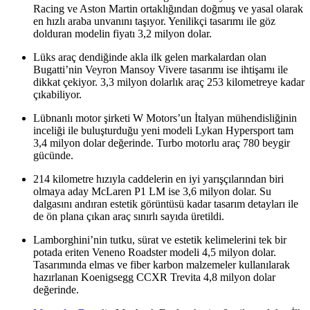
Racing ve Aston Martin ortaklığından doğmuş ve yasal olarak
en hızlı araba unvanını taşıyor. Yenilikçi tasarımı ile göz
dolduran modelin fiyatı 3,2 milyon dolar.
Lüks araç dendiğinde akla ilk gelen markalardan olan
Bugatti’nin Veyron Mansoy Vivere tasarımı ise ihtişamı ile
dikkat çekiyor. 3,3 milyon dolarlık araç 253 kilometreye kadar
çıkabiliyor.
Lübnanlı motor şirketi W Motors’un İtalyan mühendisliğinin
inceliği ile buluşturduğu yeni modeli Lykan Hypersport tam
3,4 milyon dolar değerinde. Turbo motorlu araç 780 beygir
gücünde.
214 kilometre hızıyla caddelerin en iyi yarışçılarından biri
olmaya aday McLaren P1 LM ise 3,6 milyon dolar. Su
dalgasını andıran estetik görüntüsü kadar tasarım detayları ile
de ön plana çıkan araç sınırlı sayıda üretildi.
Lamborghini’nin tutku, sürat ve estetik kelimelerini tek bir
potada eriten Veneno Roadster modeli 4,5 milyon dolar.
Tasarımında elmas ve fiber karbon malzemeler kullanılarak
hazırlanan Koenigsegg CCXR Trevita 4,8 milyon dolar
değerinde.