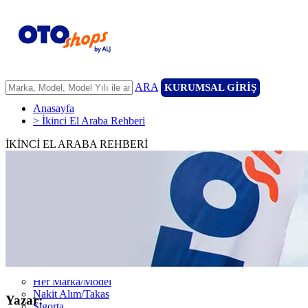
ARA
KURUMSAL GİRİŞ
Anasayfa
> İkinci El Araba Rehberi
İKİNCİ EL ARABA REHBERİ
ANASAYFA
ARAÇLARIMIZ
ARACINIZI SATIN
FİLONUZU SATIN
KİRALAMA
HİZMETLERİMİZ
111 Nokta Ekspertiz
Kredi
Garanti ve 7/24 Yol Yardımı
14 Günde Değişim
Her Marka/Model
Nakit Alım/Takas
Yazar:
Sigorta