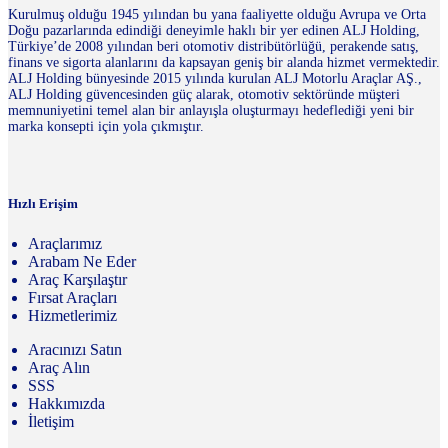
Kurulmuş olduğu 1945 yılından bu yana faaliyette olduğu Avrupa ve Orta
Doğu pazarlarında edindiği deneyimle haklı bir yer edinen ALJ Holding,
Türkiye’de 2008 yılından beri otomotiv distribütörlüğü, perakende satış,
finans ve sigorta alanlarını da kapsayan geniş bir alanda hizmet vermektedir.
ALJ Holding bünyesinde 2015 yılında kurulan ALJ Motorlu Araçlar AŞ.,
ALJ Holding güvencesinden güç alarak, otomotiv sektöründe müşteri
memnuniyetini temel alan bir anlayışla oluşturmayı hedeflediği yeni bir
marka konsepti için yola çıkmıştır.
Hızlı Erişim
Araçlarımız
Arabam Ne Eder
Araç Karşılaştır
Fırsat Araçları
Hizmetlerimiz
Aracınızı Satın
Araç Alın
SSS
Hakkımızda
İletişim