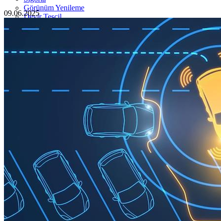
Görünüm Yenileme
09.06.2025
Devir Tescil
Otoshops Mobil
HAKKIMIZDA
Biz Kimiz
Sıkça Sorulan Sorular
İletişim
Basın Odası
YETKİLİ SATICILAR
İLETİŞİM