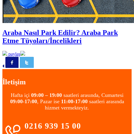
Araba Nasıl Park Edilir? Araba Park
Etme Tüyoları/İncelikleri
paylaş
İletişim
Hafta içi
09:00 – 19:00
saatleri arasında, Cumartesi
09:00-17:00
, Pazar ise
11:00-17:00
saatleri arasında
hizmet vermekteyiz.
0216 939 15 00