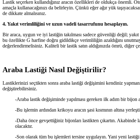
Lastik seçerken kullandığınız aracın özellikleri de oldukça önemli. Otom
amaçla kullanacağınızı da belirleyin. Çünkü eğer ağır yük taşıyacaksanız
de dikkate almalısınız.
4. Yakıt verimliliğini ve uzun vadeli tasarrufunu hesaplayın.
Bir araca, uygun ve iyi lastiğin takılması sadece güvenliği değil; yakıt v
bu özellikte G harfine doğru gidildikçe verimliliğin azaldığını unutmay
değerlendirmelisiniz. Kaliteli bir lastik satın aldığınızda ömrü, diğer çe
Araba Lastiği Nasıl Değiştirilir?
Lastiklerinizi seçtikten sonra araba lastiği değişimini kendiniz yapma
değiştirebilirsiniz.
-Araba lastik değişiminde yapılması gereken ilk adım bir bijon a
-Bu işlemin ardından krikoyu aracın şasi kısmının altına yerleşt
-Daha önce gevşettiğiniz bijonları lastikten çıkartın. Akabinde
olacaktır.
-Son olarak tüm bu işlemleri tersine uygulayın. Yani yeni lastiği y