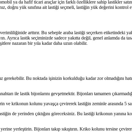
obil ya da hafif ticari araçlar için farklı özelliklere sahip lastikler sa
, doğru yük sınıfına ait lastiği seçmeli, lastiğin yük değerini kontrol etm
erimliliğinide arttırır. Bu sebeple araba lastiği seçerken etiketindeki yak
ın. Ayrıca lastik seçiminizde sadece yakıtta değil, genel anlamda da tas
şitlere nazaran bir yıla kadar daha uzun olabilir.
nız gerekebilir. Bu noktada işinizin korkulduğu kadar zor olmadığını hatı
nahtarı ile lastik bijonlarını gevşetmektir. Bijonları tamamen çıkarmadı
irin ve krikonun kolunu yavaşça çevirerek lastiğin zeminle arasında 5 s
 lastiğin de yerinden çıktığını göreceksiniz. Bu lastiği krikonun yanın
erine yerleştirin. Bijonları takıp sıkıştırın. Kriko kolunu tersine çevirer