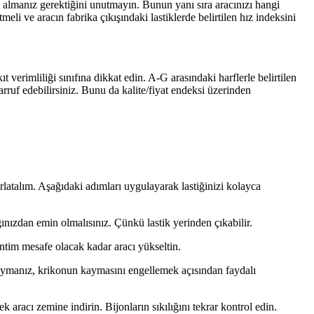
tın almanız gerektiğini unutmayın. Bunun yanı sıra aracınızı hangi
eli ve aracın fabrika çıkışındaki lastiklerde belirtilen hız indeksini
ıt verimliliği sınıfına dikkat edin. A-G arasındaki harflerle belirtilen
arruf edebilirsiniz. Bunu da kalite/fiyat endeksi üzerinden
rlatalım. Aşağıdaki adımları uygulayarak lastiğinizi kolayca
ğınızdan emin olmalısınız. Çünkü lastik yerinden çıkabilir.
antim mesafe olacak kadar aracı yükseltin.
a koymanız, krikonun kaymasını engellemek açısından faydalı
ek aracı zemine indirin. Bijonların sıkılığını tekrar kontrol edin.