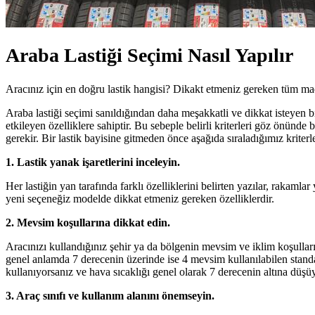
Araba Lastiği Seçimi Nasıl Yapılır
Aracınız için en doğru lastik hangisi? Dikakt etmeniz gereken tüm madd
Araba lastiği seçimi sanıldığından daha meşakkatli ve dikkat isteyen bi
etkileyen özelliklere sahiptir. Bu sebeple belirli kriterleri göz önünd
gerekir. Bir lastik bayisine gitmeden önce aşağıda sıraladığımız kriterle
1. Lastik yanak işaretlerini inceleyin.
Her lastiğin yan tarafında farklı özelliklerini belirten yazılar, rakamlar
yeni seçeneğiz modelde dikkat etmeniz gereken özelliklerdir.
2. Mevsim koşullarına dikkat edin.
Aracınızı kullandığınız şehir ya da bölgenin mevsim ve iklim koşulları
genel anlamda 7 derecenin üzerinde ise 4 mevsim kullanılabilen standart 
kullanıyorsanız ve hava sıcaklığı genel olarak 7 derecenin altına düşüyor
3. Araç sınıfı ve kullanım alanını önemseyin.