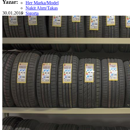
Yazar:
Her Marka/Model
Nakit Alım/Takas
30.01.2019
Sigorta
Görünüm Yenileme
Devir Tescil
Otoshops Mobil
HAKKIMIZDA
Biz Kimiz
Sıkça Sorulan Sorular
İletişim
Basın Odası
YETKİLİ SATICILAR
İLETİŞİM