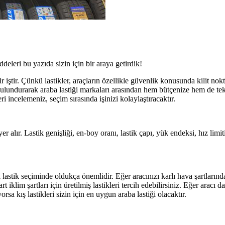
eleri bu yazıda sizin için bir araya getirdik!
r iştir. Çünkü lastikler, araçların özellikle güvenlik konusunda kilit no
e bulundurarak araba lastiği markaları arasından hem bütçenize hem de te
ri incelemeniz, seçim sırasında işinizi kolaylaştıracaktır.
 yer alır. Lastik genişliği, en-boy oranı, lastik çapı, yük endeksi, hız lim
 lastik seçiminde oldukça önemlidir. Eğer aracınızı karlı hava şartların
iklim şartları için üretilmiş lastikleri tercih edebilirsiniz. Eğer aracı d
sa kış lastikleri sizin için en uygun araba lastiği olacaktır.