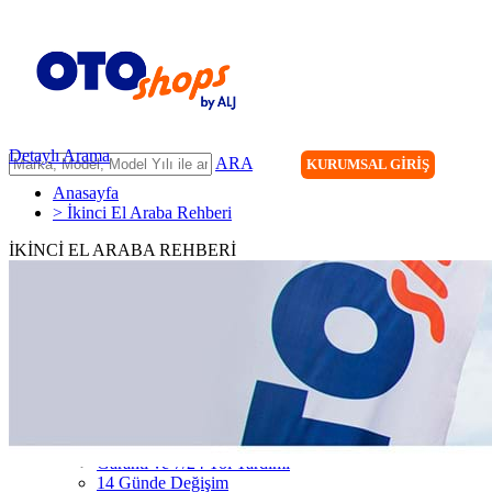
Detaylı Arama
ARA
KURUMSAL GİRİŞ
Anasayfa
> İkinci El Araba Rehberi
İKİNCİ EL ARABA REHBERİ
ANASAYFA
ARAÇLARIMIZ
ARACINIZI SATIN
FİLONUZU SATIN
KİRALAMA
HİZMETLERİMİZ
111 Nokta Ekspertiz
Kredi
Garanti ve 7/24 Yol Yardımı
14 Günde Değişim