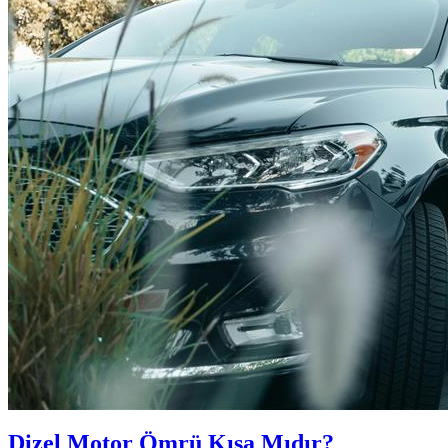
Dizel Motor Ömrü Kısa Mıdır?