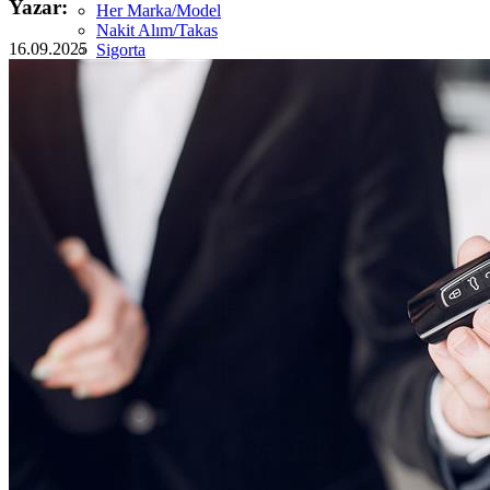
Yazar:
Her Marka/Model
Nakit Alım/Takas
16.09.2025
Sigorta
Görünüm Yenileme
Devir Tescil
Otoshops Mobil
HAKKIMIZDA
Biz Kimiz
Sıkça Sorulan Sorular
İletişim
Basın Odası
YETKİLİ SATICILAR
İLETİŞİM