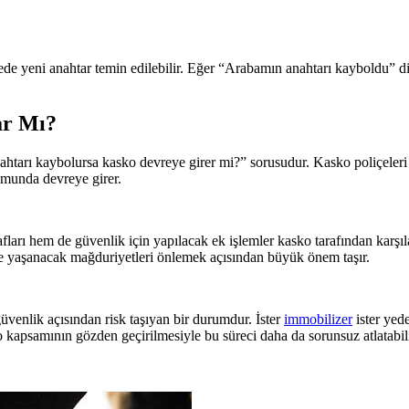
ede yeni anahtar temin edilebilir. Eğer “Arabamın anahtarı kayboldu” diyo
ar Mı?
tarı kaybolursa kasko devreye girer mi?” sorusudur. Kasko poliçeleri far
umunda devreye girer.
ları hem de güvenlik için yapılacak ek işlemler kasko tarafından karşıl
ride yaşanacak mağduriyetleri önlemek açısından büyük önem taşır.
venlik açısından risk taşıyan bir durumdur. İster
immobilizer
ister yed
 kapsamının gözden geçirilmesiyle bu süreci daha da sorunsuz atlatabili