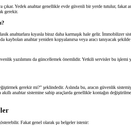
çıkar. Yedek anahtar genellikle evde güvenli bir yerde tutulur, fakat an
k gerekir.
ı?
ik anahtarlara kıyasla biraz daha karmaşık hale gelir. İmmobilizer siste
 da kaybolan anahtar yeniden kopyalanırsa veya aracı tanıyacak şekilde p
enlik yazılımını da güncellemek önemlidir. Yetkili servisler bu işlemi 
ğiştirmek gerekir mi?” şeklindedir. Aslında bu, aracın güvenlik sistemi
 akıllı anahtar sistemine sahip araçlarda genellikle kontağın değiştiril
ler
terebilir. Fakat genel olarak şu belgeler istenir: