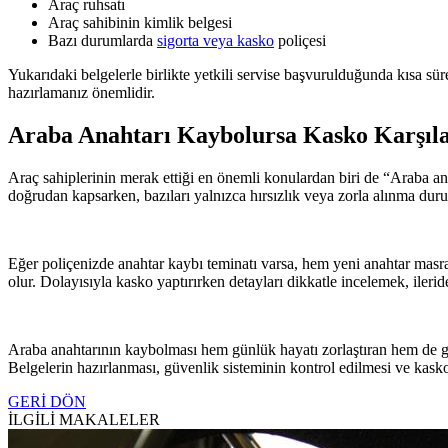
Araç ruhsatı
Araç sahibinin kimlik belgesi
Bazı durumlarda
sigorta veya kasko
poliçesi
Yukarıdaki belgelerle birlikte yetkili servise başvurulduğunda kısa sür
hazırlamanız önemlidir.
Araba Anahtarı Kaybolursa Kasko Karşıl
Araç sahiplerinin merak ettiği en önemli konulardan biri de “Araba anah
doğrudan kapsarken, bazıları yalnızca hırsızlık veya zorla alınma dur
Eğer poliçenizde anahtar kaybı teminatı varsa, hem yeni anahtar masraf
olur. Dolayısıyla kasko yaptırırken detayları dikkatle incelemek, ile
Araba anahtarının kaybolması hem günlük hayatı zorlaştıran hem de gü
Belgelerin hazırlanması, güvenlik sisteminin kontrol edilmesi ve kasko
GERİ DÖN
İLGİLİ MAKALELER