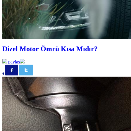
Dizel Motor Ömrü Kısa Mıdır?
paylaş