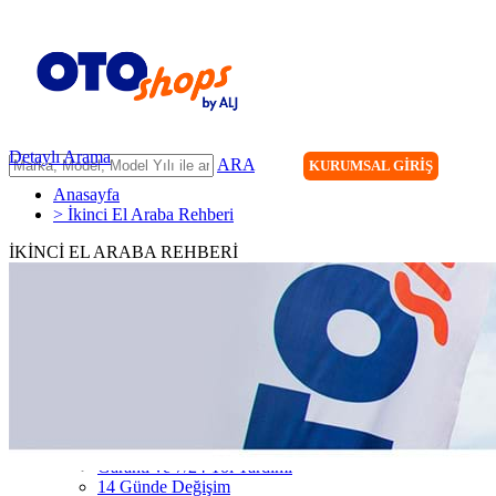
Detaylı Arama
ARA
KURUMSAL GİRİŞ
Anasayfa
> İkinci El Araba Rehberi
İKİNCİ EL ARABA REHBERİ
ANASAYFA
ARAÇLARIMIZ
ARACINIZI SATIN
FİLONUZU SATIN
KİRALAMA
HİZMETLERİMİZ
111 Nokta Ekspertiz
Kredi
Garanti ve 7/24 Yol Yardımı
14 Günde Değişim