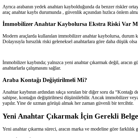
Ayrıca arabanın yedek anahtarı kaybolduğunda da benzer riskler ortaya 
araç anahtar kaybı durumunda , güvenlik açısından hızlıca önlem alma
İmmobilizer Anahtar Kaybolursa Ekstra Riski Var M
Modern araçlarda kullanılan immobilizer anahtar kaybolursa, durum klas
Dolayısıyla hırsızlık riski geleneksel anahtarlara göre daha düşük olsa
İmmobilizer kaybında; yalnızca yeni anahtar çıkarmak değil, aracın güv
anahtarlarla çalışmasını sağlar.
Araba Kontağı Değiştirilmeli Mi?
Anahtar kaybının ardından sıkça sorulan bir diğer soru da “Kontağı de
sahipse, kontağın değiştirilmesi düşünülebilir. Ancak immobilizer veya
yapılır. Yine de uzman görüşü almak her zaman güvenli bir tercihtir.
Yeni Anahtar Çıkarmak İçin Gerekli Belge
Yeni anahtar çıkarma süreci, aracın marka ve modeline göre farklılık gös