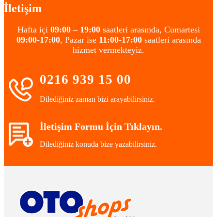
İletişim
Hafta içi
09:00 – 19:00
saatleri arasında, Cumartesi
09:00-17:00
, Pazar ise
11:00-17:00
saatleri arasında
hizmet vermekteyiz.
0216 939 15 00
Dilediğiniz zaman bizi arayabilirsiniz.
İletişim Formu İçin Tıklayın.
Dilediğiniz konuda bize yazabilirsiniz.