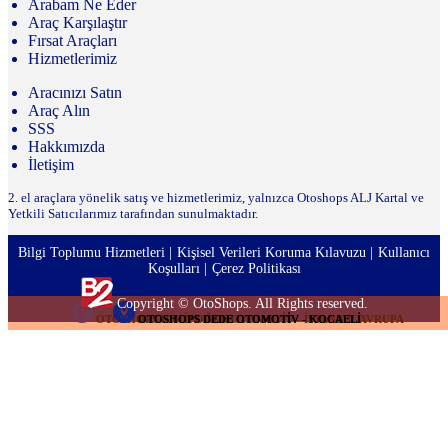
Arabam Ne Eder
Araç Karşılaştır
Fırsat Araçları
Hizmetlerimiz
Aracınızı Satın
Araç Alın
SSS
Hakkımızda
İletişim
2. el araçlara yönelik satış ve hizmetlerimiz, yalnızca Otoshops ALJ Kartal ve
Yetkili Satıcılarımız tarafından sunulmaktadır.
Bilgi Toplumu Hizmetleri
Kişisel Verileri Koruma Kılavuzu
Kullanıcı
Koşulları
Çerez Politikası
Copyright © OtoShops. All Rights reserved.
OTOSHOPS KATİPOĞLU OTOMOTİV - İSTANBUL AVRUPA
OTOSHOPS DEDE OTOMOTİV - KOCAELİ
OTOSHOPS DEDE OTOMOTİV - KOCAELİ
OTOSHOPS DEDE OTOMOTİV - KOCAELİ