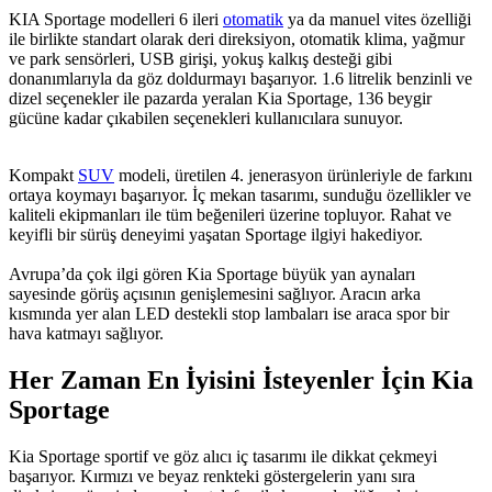
KIA Sportage modelleri 6 ileri
otomatik
ya da manuel vites özelliği
ile birlikte standart olarak deri direksiyon, otomatik klima, yağmur
ve park sensörleri, USB girişi, yokuş kalkış desteği gibi
donanımlarıyla da göz doldurmayı başarıyor. 1.6 litrelik benzinli ve
dizel seçenekler ile pazarda yeralan Kia Sportage, 136 beygir
gücüne kadar çıkabilen seçenekleri kullanıcılara sunuyor.
Kompakt
SUV
modeli, üretilen 4. jenerasyon ürünleriyle de farkını
ortaya koymayı başarıyor. İç mekan tasarımı, sunduğu özellikler ve
kaliteli ekipmanları ile tüm beğenileri üzerine topluyor. Rahat ve
keyifli bir sürüş deneyimi yaşatan Sportage ilgiyi hakediyor.
Avrupa’da çok ilgi gören Kia Sportage büyük yan aynaları
sayesinde görüş açısının genişlemesini sağlıyor. Aracın arka
kısmında yer alan LED destekli stop lambaları ise araca spor bir
hava katmayı sağlıyor.
Her Zaman En İyisini İsteyenler İçin Kia
Sportage
Kia Sportage sportif ve göz alıcı iç tasarımı ile dikkat çekmeyi
başarıyor. Kırmızı ve beyaz renkteki göstergelerin yanı sıra