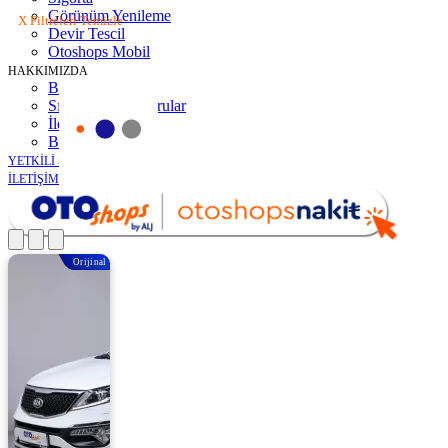
Görünüm Yenileme
X Filtreleri Temizle
Devir Tescil
Otoshops Mobil
HAKKIMIZDA
Biz Kimiz
Sıkça Sorulan Sorular
İletişim
Basın Odası
YETKİLİ SATICILAR
İLETİŞİM
Orijinal