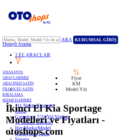
ARA
KURUMSAL GİRİŞ
Detaylı Arama
2.EL ARAÇLAR
ANASAYFA
Fiyat
ARAÇLARIMIZ
KM
ARACINIZI SATIN
Model Yılı
FİLONUZU SATIN
KİRALAMA
HİZMETLERİMİZ
İkinci El Kia Sportage
111 Nokta Ekspertiz
Kredi
Garanti ve 7/24 Yol Yardımı
Modelleri ve Fiyatları -
14 Günde Değişim
Her Marka/Model
otoshops.com
Nakit Alım/Takas
Sigorta