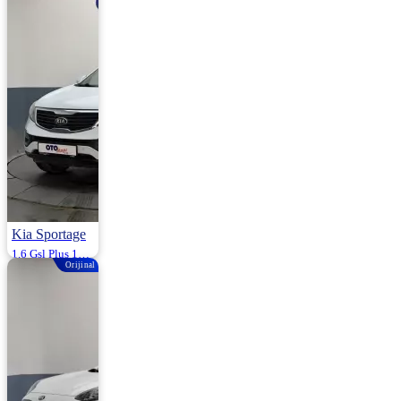
Benzin | 144.000
Km
1.240.000
Kia Sportage
1.6 Gsl Plus 135HP
Orijinal
2013 | Manuel |
Benzin | 139.000
Km
1.170.000