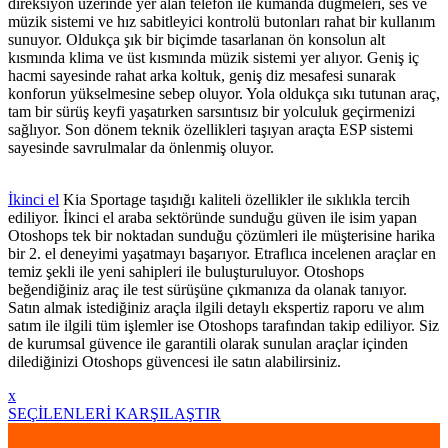
direksiyon üzerinde yer alan telefon ile kumanda düğmeleri, ses ve
müzik sistemi ve hız sabitleyici kontrolü butonları rahat bir kullanım
sunuyor. Oldukça şık bir biçimde tasarlanan ön konsolun alt
kısmında klima ve üst kısmında müzik sistemi yer alıyor. Geniş iç
hacmi sayesinde rahat arka koltuk, geniş diz mesafesi sunarak
konforun yükselmesine sebep oluyor. Yola oldukça sıkı tutunan araç,
tam bir sürüş keyfi yaşatırken sarsıntısız bir yolculuk geçirmenizi
sağlıyor. Son dönem teknik özellikleri taşıyan araçta ESP sistemi
sayesinde savrulmalar da önlenmiş oluyor.
İkinci el
Kia Sportage taşıdığı kaliteli özellikler ile sıklıkla tercih
ediliyor. İkinci el araba sektöründe sunduğu güven ile isim yapan
Otoshops tek bir noktadan sunduğu çözümleri ile müşterisine harika
bir 2. el deneyimi yaşatmayı başarıyor. Etraflıca incelenen araçlar en
temiz şekli ile yeni sahipleri ile buluşturuluyor. Otoshops
beğendiğiniz araç ile test sürüşüne çıkmanıza da olanak tanıyor.
Satın almak istediğiniz araçla ilgili detaylı ekspertiz raporu ve alım
satım ile ilgili tüm işlemler ise Otoshops tarafından takip ediliyor. Siz
de kurumsal güvence ile garantili olarak sunulan araçlar içinden
dilediğinizi Otoshops güvencesi ile satın alabilirsiniz.
x
SEÇİLENLERİ KARŞILAŞTIR