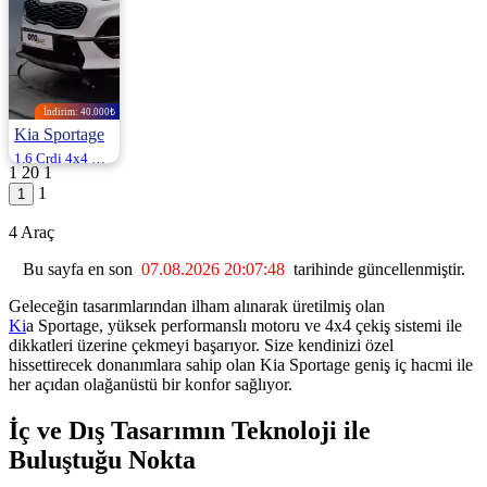
İndirim: 40.000₺
Kia Sportage
1.6 Crdi 4x4 Gt Line Dct 136HP
1
20
1
2020 | Otomatik |
1
Dizel | 120.000
Km
2.180.000
4 Araç
2.220.000 ₺
Bu sayfa en son
07.08.2026 20:07:48
tarihinde güncellenmiştir.
Geleceğin tasarımlarından ilham alınarak üretilmiş olan
Ki
a Sportage, yüksek performanslı motoru ve 4x4 çekiş sistemi ile
dikkatleri üzerine çekmeyi başarıyor. Size kendinizi özel
hissettirecek donanımlara sahip olan Kia Sportage geniş iç hacmi ile
her açıdan olağanüstü bir konfor sağlıyor.
İç ve Dış Tasarımın Teknoloji ile
Buluştuğu Nokta