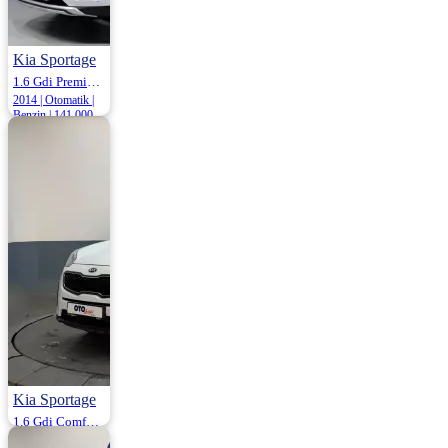
Kia Sportage
1.6 Gdi Premium 135HP
2014 | Otomatik |
Benzin | 141.000
Km
1.255.000
Kia Sportage
1.6 Gdi Comfort 132HP
2017 | Manuel |